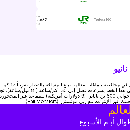
1
من
32
Tsubasa 160
USD
1
انيو
يسمح بوقت سفر يصل إلى حوالي 20 دقيقة. تعمل القطارات على هذا الخط
بانتظام مع توفر عدة قطارات طوال اليوم. تبدأ أسعار التذاكر من حوالي 800 ين ياباني (6 دولارات أمريكية)
إنترنت مع ريل مونسترز (Rail Monsters).
عالم
ال أيام الأسبوع.