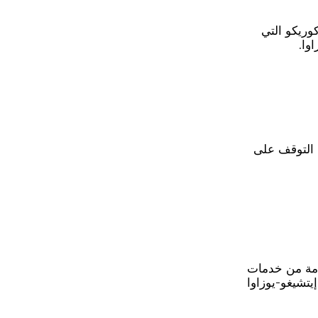
وريكو التي
وا.
 التوقف على
 لـ JR East هي خدمة من خدمات
يتشيغو-يوزاوا