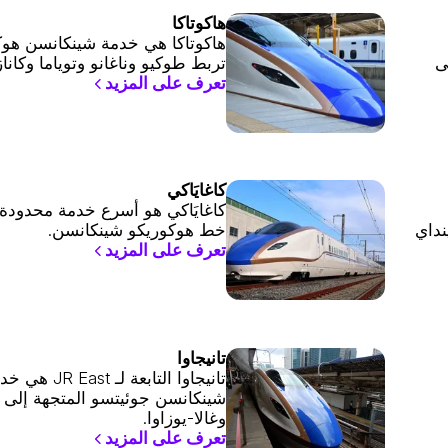
هاكوتاكا
هاكوتاكا هي خدمة شينكانسن هوك
ى
تربط طوكيو وناغانو وتوياما وكانازا
تعرف على المزيد
كاغايَاكي
كاغايَاكي هو أسرع خدمة محدودة
داي
خط هوكوريكو شينكانسن.
تعرف على المزيد
تانيجاوا
تانيجاوا التابعة
شينكانسن جوئيتسو المتجهة إلى إ
وغالا-يوزاوا.
تعرف على المزيد