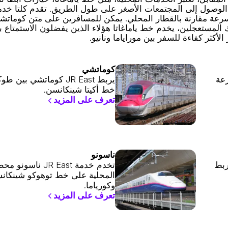
نية الوصول إلى المجتمعات الأصغر على طول الطريق. تقدم كلتا خد
رعة مقارنة بالقطار المحلي. يمكن للمسافرين على متن كوماتشي
ئك المستعجلين، يخدم خط ياماغاتا هؤلاء الذين يفضلون الاستمتاع ب
لأكثر كفاءة للسفر بين موراياما ونانيو.
كوماتشي
JR إلى سرعة
يربط JR East كوماتشي بين
خط أكيتا شينكانسن.
تعرف على المزيد
ناسونو
ربط
تخدم خدمة JR East ن
المحلية على خط توهوكو شينكان
وكورياما.
تعرف على المزيد