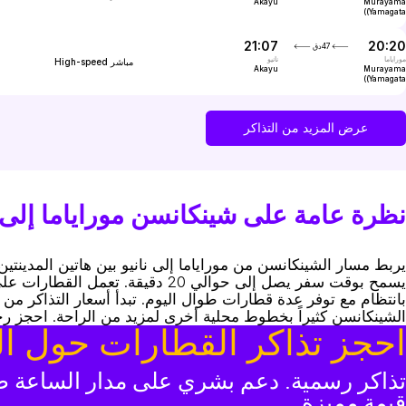
Akayu
Murayama
(Yamagata)
21:07
20:20
47دق
موراياما
نانيو
مباشر
High-speed
Akayu
Murayama
(Yamagata)
عرض المزيد من التذاكر
نظرة عامة على شينكانسن موراياما إلى ن
الشينكانسن كثيراً بخطوط محلية أخرى لمزيد من الراحة. احجز رحلتك عبر ال
احجز تذاكر القطارات حول ال
تذاكر رسمية. دعم بشري على مدار الساعة طو
قيمة مميزة