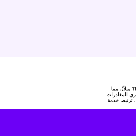
يربط مسار الشينكانسن من موراياما إلى نانيو بين هاتين المدينتين في محافظة ياماغاتا بفعالية. تبلغ المسافة بالقطار تقريباً 17 كم (11 ميلاً)، مما
 بسرعات تصل إلى 130 كم/ساعة (81 ميل/ساعة). تجري المغادرات
 للمقاعد غير المحجوزة. ترتبط خدمة