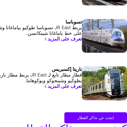
تسوباسا
يربط JR East تسوباسا طوكيو بياماغاتا 
على خط ياماغاتا شينكانسن.
تعرف على المزيد
ناريتا إكسبريس
قطار مطار تابع لـ JR East يربط مطار نا
بطوكيو وشينجوكو ويوكوهاما.
تعرف على المزيد
ابحث عن تذاكر القطار