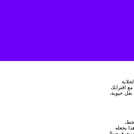
خلابة
مع اقترابك
نقل حيوية،
لخط،
مع توقفات محدودة. وهذا يجعله
 تستغرق حوالي