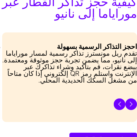
كيفية حجز تذاكر القطار عبر 
موراياما إلى نانيو
احجز التذاكر الرسمية بسهولة
د
تقدم ريل مونسترز تذاكر رسمية لمسار موراياما
ف
إلى نانيو، مما يضمن تجربة حجز موثوقة ومعتمدة.
ط
ببضع نقرات، قم بتأكيد وشراء تذاكرك عبر
ا
الإنترنت واستلم رمز QR إلكتروني إذا كان متاحاً
ن
من مشغل السكك الحديدية المحلي.
س