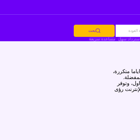
العودة
بحث
سترداد سهل
مساعدة سريعة
ياما متكررة،
د المفضلة.
صلة عن الجداول، وتوفر
لإنترنت رؤى