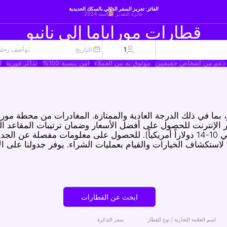
الفائز: تعزيز السفر الدولي بالسكك الحديدية
جائزة التقدير العالمية 2024
قطارات موراياما إلى نانيو
1
التاريخ
أضف رحلة 
دعم من أشخاص حقيقيين
موثوق به من العملاء
آمن بنسبة 100%
تذاكر فورية
ا
ر، بما في ذلك الدرجة العادية والممتازة. المغادرات من محطة مورا
JR Ea. يُنصح بحجز التذاكر عبر الإنترنت للحصول على أفضل الأسعار وضمان ترتيبات المقاع
يتراوح سعر التذكرة ذهاباً وإياباً بين 1,500 و2,000 ين تقريباً (حوالي 10-14 دولاراً أمريكياً). للحصول على معلومات مف
ا لاستكشاف الخيارات والقيام بعمليات الشراء. يوفر جدولنا على ا
ابحث عن القطارات
اسم العلامة التجارية / نوع القطار
سعر التذكرة