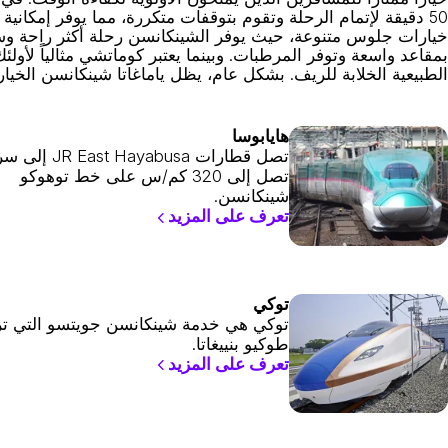
50 دقيقة لإتمام الرحلة وتقوم بتوقفات متكررة، مما يوفر إمكا
خيارات جلوس متنوعة، حيث يوفر الشينكانسن رحلة أكثر راحة وس
بمقاعد واسعة وتوفر المرطبات. وبينما يعتبر كوماتشي مثالياً لأول
الطبيعية الخلابة للريف. بشكل عام، يظل ياماغاتا شينكانسن الخيار ا
هايابوسا
تصل قطارات  East Hayabusa
تصل إلى 320 كم/س على خط توهوكو
شينكانسن.
تعرف على المزيد
توكي
توكي هي خدمة شينكانسن جويتسو التي ت
طوكيو بنييغاتا.
تعرف على المزيد