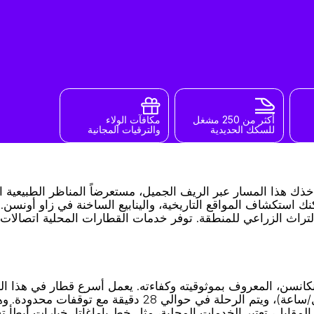
أكثر من 250 مشغل
مكافآت الولاء
للسكك الحديدية
والترقيات المجانية
ك هذا المسار عبر الريف الجميل، مستعرضاً المناظر الطبيعية ال
نك استكشاف المواقع التاريخية، والينابيع الساخنة في زاو أونسن. 
لتراث الزراعي للمنطقة. توفر خدمات القطارات المحلية اتصالات 
ينكانسن، المعروف بموثوقيته وكفاءته. يعمل أسرع قطار في هذا ا
كوماتشي شينكانسن، بسرعة قصوى تبلغ 260 كم/ساعة (162 ميل/ساعة)، ويتم الرحلة في حوالي 28 دقيقة 
ي المقابل، تعتبر الخدمات المحلية، مثل خط ياماغاتا، خيارات أبطأ