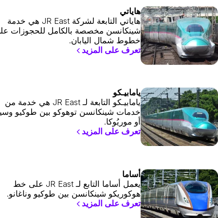
هاياتي
هاياتي التابعة لشركة JR East هي خدمة
شينكانسن مخصصة بالكامل للحجوزات عل
خطوط شمال اليابان.
تعرف على المزيد
يامابيـكو
يامابيـكو التابعة لـ JR East هي خدمة من
خدمات شينكانسن توهوكو بين طوكيو وسين
أو موريُوكا.
تعرف على المزيد
أساما
يعمل أساما التابع لـ JR East على خط
هوكوريكو شينكانسن بين طوكيو وناغانو.
تعرف على المزيد