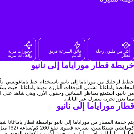
أكثر من مليون رحلة
فائق السرعة فريق
حجوزات مرنة
قطار
الدعم
وإلغاءات مرنة
خريطة قطار موراياما إلى نانيو
خطط لرحلتك من موراياما إلى نانيو باستخدام خط ياماغوتشي. يأخذ
لمحافظة ياماغاتا. تشمل التوقفات البارزة مدينة ياماغاتا، حيث يمك
من نانيو، استمتع بمناظر البساتين وحقول الأرز، وهي شاهد على ا
مما يعزز تجربة سفرك عبر اليابان.
قطار موراياما إلى نانيو
يتم خدمة المسار من موراياما إلى نانيو بواسطة قطار ياماغاتا ش
خياراً ممتازاً للمسافرين الذين يمنحون الأولوية لكفاءة الوقت. ف