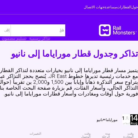
حول
القطارات
مساعدة
جهات الاتصال
تذاكر رسمية
تسليم مضمون
تذاكر وجدول قطار موراياما إلى نانيو
يتميز مسار قطار موراياما إلى نانيو بخيارات متعددة لتذاكر القطا
مع خدمات رئيسية تديرها خطوط st
التذاكر الحالي، وأسعار الفئات، قم بزيارة صفحة البحث الخاصة بن
فورية حول أوقات ومغادرات وأسعار قطارات موراياما إلى نانيو.
14
1
موراياما
نانيو
Aug
المقاعد
وقت
مدة
وقت
التغييرات
المغادرة
الرحلة
الوصول