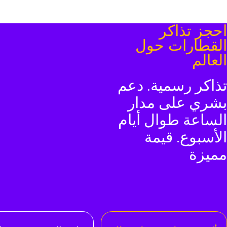
حجز تذاكر
لقطارات حول
لعالم
ذاكر رسمية. دعم
شري على مدار
لساعة طوال أيام
لأسبوع. قيمة
ميزة