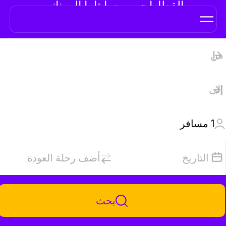
القطارات من سايتاما إلى نانيو
1
مسافر
التاريخ
أضف رحلة العودة
بحث