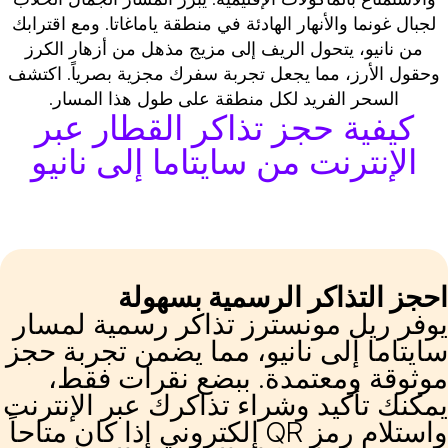
لجبال غونما والأنهار الهادئة في منطقة ياماغاتا. ومع اقترابك
من نانيو، يتحول الريف إلى مزيج مذهل من أزهار الكرز
وحقول الأرز، مما يجعل تجربة سفرك مجزية بصرياً. اكتشف
السحر الفريد لكل منطقة على طول هذا المسار.
كيفية حجز تذاكر القطار عبر
الإنترنت من سايتاما إلى نانيو
حجز التذاكر الرسمية بسهولة
وفر ريل مونسترز تذاكر رسمية لمسار
ايتاما إلى نانيو، مما يضمن تجربة حجز
وثوقة ومعتمدة. ببضع نقرات فقط،
مكنك تأكيد وشراء تذاكرك عبر الإنترنت
واستلام رمز QR إلكتروني إذا كان متاحاً