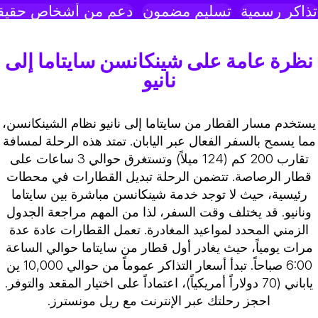
ذاكر رسمية
تسليم مضمون
دعم من أشخاص حقيقي
نظرة عامة على شينكانسن سايتاما إلى
نانيو
يستخدم مسار القطار من سايتاما إلى نانيو نظام الشينكانسن،
مما يسمح بالسفر الفعال عبر اليابان. تمتد هذه الرحلة لمسافة
تقارب 200 كم (124 ميلاً) وتستغرق حوالي 3 ساعات على
قطار الرصاصة. تتضمن الرحلة تبديل القطارات في محطات
رئيسية، حيث لا توجد خدمة شينكانسن مباشرة بين سايتاما
ونانيو. قد يختلف وقت السفر، لذا من المهم مراجعة الجدول
الزمني المحدد لمواعيد المغادرة. تعمل القطارات عادة عدة
مرات يومياً، حيث يغادر أول قطار من سايتاما حوالي الساعة
6:00 صباحاً. تبدأ أسعار التذاكر عموماً من حوالي 10,000 ين
ياباني (70 دولاراً أمريكياً)، اعتماداً على اختيار المقعد والتوفر.
احجز رحلتك عبر الإنترنت مع ريل مونسترز.