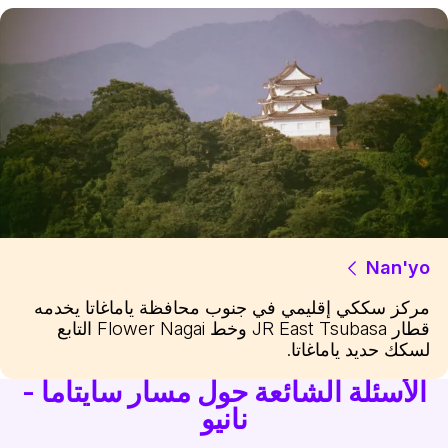
Nan'yo
مركز سككي إقليمي في جنوب محافظة ياماغاتا يخدمه
قطار JR East Tsubasa وخط Flower Nagai التابع
لسكك حديد ياماغاتا.
الأسئلة الشائعة حول مسار سايتاما -
نانيو