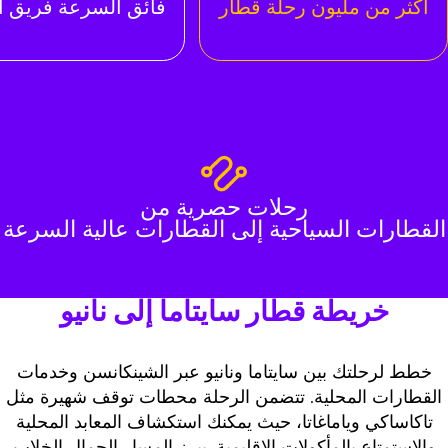
أكثر من مليون رحلة قطار
فائق السرعة فريق ا
رحلات حصرية من
القطارات السياحية إلى القطارات عالية السرعة
خريطة قطار سايتاما إلى نانيو
خطط لرحلتك بين سايتاما ونانيو عبر الشينكانسن وخدمات
القطارات المحلية. تتضمن الرحلة محطات توقف شهيرة مثل
تاكاساكي وياماغاتا، حيث يمكنك استكشاف المعابد المحلية
والاستمتاع بالمأكولات الإقليمية. يبرز المسار الجمال الخلاب