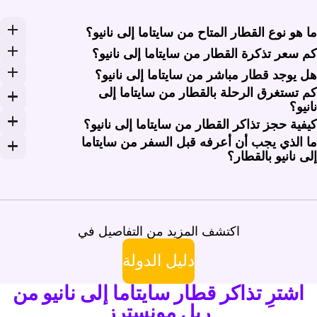
ا هو نوع القطار المتاح من سايتاما إلى نانيو؟
مكن للمسافرين من سايتاما إلى نانيو الاختيار من بين خدمات
م سعر تذكرة القطار من سايتاما إلى نانيو؟
راوح تكلفة تذكرة القطار من سايتاما إلى نانيو بين 8,000 و10,500 ين (53 دولاراً - 70 دولاراً أمريكياً) للرحلة في اتجاه واحد. قد تختلف الأسعار بناءً على نوع الخدمة ووقت الحجز. للحصول على أفضل العروض، فكر في شراء تذاكرك مبكراً عبر ريل مونسترز.
ل يوجد قطار مباشر من سايتاما إلى نانيو؟
م تستغرق الرحلة بالقطار من سايتاما إلى
ا توجد خدمة قطار مباشرة من سايتاما إلى نانيو. تتطلب معظم
انيو؟
تغرق الرحلة من سايتاما إلى نانيو عادةً حوالي 3 إلى 4 ساعات، اعتماداً على نوع القطار وأوقات النقل. قد يتضمن المسار تغييرات، لذا يُنصح بمراجعة الجدول مسبقاً للحصول على وقت سفر أكثر دقة.
يفية حجز تذاكر القطار من سايتاما إلى نانيو؟
ا الذي يجب أن أعرفه قبل السفر من سايتاما
جز تذاكر القطار من سايتاما إلى نانيو عملية سهلة. يمكنك ش
لى نانيو بالقطار؟
بل السفر من سايتاما إلى نانيو بالقطار، يُنصح بمراجعة الج
اكتشف المزيد من التفاصيل في
دليل الدولة
اشترِ تذاكر قطار سايتاما إلى نانيو من
ريل مونسترز