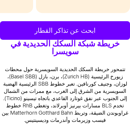
ابحث عن تذاكر القطار
خريطة شبكة السكك الحديدية في
سويسرا
تتمحور خريطة السكك الحديدية السويسرية حول محطات
زيورخ الرئيسية (Zurich HB)، برن، بازل (Basel SBB)،
لوزان، وجنيف كورنافين. تعبر خطوط SBB الرئيسية الهضبة
السويسرية من الشرق إلى الغرب، مع ممرات من الشمال
إلى الجنوب عبر نفق غوتارد القاعدي باتجاه تيسينو (Ticino).
تخدم BLS مسارات بيرنيز أوبرلاند، وتغطي RhB خطوط
غراوبوندن الضيقة، وتربط Matterhorn Gotthard Bahn بين
فيسب وزيرمات وأندرمات وديسينتيس.