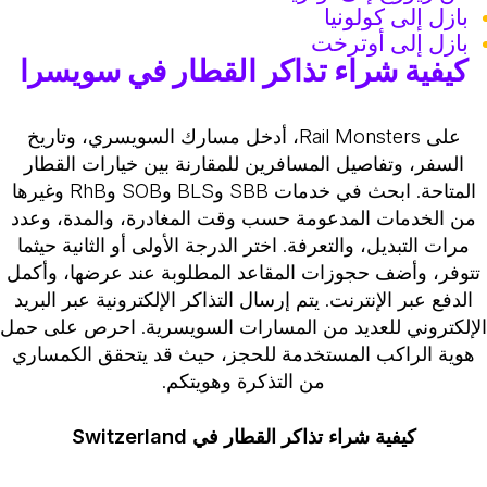
بازل إلى كولونيا
بازل إلى أوترخت
كيفية شراء تذاكر القطار في سويسرا
على Rail Monsters، أدخل مسارك السويسري، وتاريخ
السفر، وتفاصيل المسافرين للمقارنة بين خيارات القطار
المتاحة. ابحث في خدمات SBB وBLS وSOB وRhB وغيرها
من الخدمات المدعومة حسب وقت المغادرة، والمدة، وعدد
مرات التبديل، والتعرفة. اختر الدرجة الأولى أو الثانية حيثما
تتوفر، وأضف حجوزات المقاعد المطلوبة عند عرضها، وأكمل
الدفع عبر الإنترنت. يتم إرسال التذاكر الإلكترونية عبر البريد
لإلكتروني للعديد من المسارات السويسرية. احرص على حمل
هوية الراكب المستخدمة للحجز، حيث قد يتحقق الكمساري
من التذكرة وهويتكم.
كيفية شراء تذاكر القطار في Switzerland