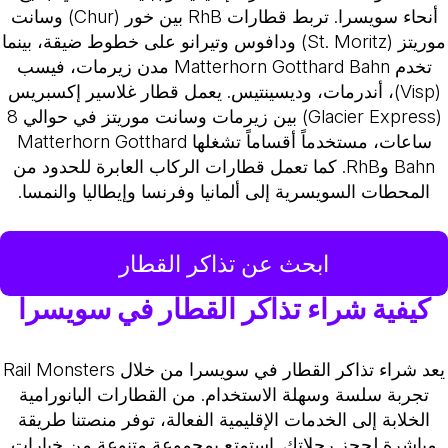
أنحاء سويسرا. تربط قطارات RhB بين خور (Chur) وسانت
موريتز (St. Moritz) ودافوس وتيرانو على خطوط ضيقة، بينما
تخدم Matterhorn Gotthard Bahn مدن زيرمات، فيسب
(Visp)، أندرمات، وديسينتيس. يعمل قطار غلاسير إكسبريس
(Glacier Express) بين زيرمات وسانت موريتز في حوالي 8
ساعات، مستخدماً أقساماً تشغلها Matterhorn Gotthard
Bahn وRhB. كما تعمل قطارات الركاب العابرة للحدود من
المحطات السويسرية إلى ألمانيا وفرنسا وإيطاليا والنمسا.
ابحث عن تذاكر القطار
كيفية شراء تذاكر القطار في سويسرا
يعد شراء تذاكر القطار في سويسرا من خلال Rail Monsters
تجربة سلسة وسهلة الاستخدام. من القطارات البانورامية
الخلابة إلى الخدمات الإقليمية الفعالة، توفر منصتنا طريقة
مباشرة لحجز رحلاتك. استمتع بمجموعة متنوعة من خيارات