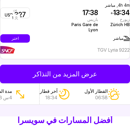
4h 4, مباشر
من
17:38
13:3
327
USD
1
يورخ
باريس
Paris Gare de
Zürich H
Lyon
اختر
مباشر
TGV Lyria 922
عرض المزيد من التذاكر
القطار الأول
آخر قطار
مدة ال
06:58
18:34
4س 13دق
أفضل المسارات في سويسرا