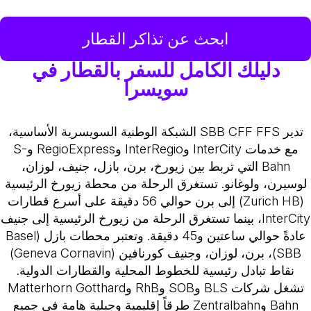
ابحث عن تذاكر القطار
دليلك الكامل للسفر بالقطار في
سويسرا
تدير SBB CFF FFS الشبكة الوطنية السويسرية الأساسية،
مع خدمات InterCity وInterRegio وRegioExpress وS-
Bahn التي تربط بين زيورخ، برن، بازل، جنيف، لوزان،
لوسيرن، ولوغانو. تستغرق الرحلة من محطة زيورخ الرئيسية
(Zurich HB) إلى برن حوالي 56 دقيقة على أسرع قطارات
InterCity، بينما تستغرق الرحلة من زيورخ الرئيسية إلى جنيف
عادةً حوالي ساعتين و45 دقيقة. وتعتبر محطات بازل (Basel
SBB)، برن، لوزان، وجنيف كورنافين (Geneva Cornavin)
نقاط تبادل رئيسية للخطوط المحلية والقطارات الدولية.
تشغل شركات BLS وSOB وRhB وMatterhorn Gotthard
Bahn وZentralbahn طرقاً إقليمية وجبلية هامة في جميع