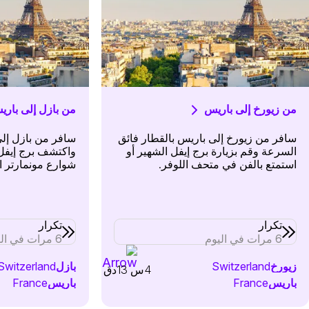
من زيورخ إلى باريس
من بازل إلى باري
سافر من زيورخ إلى باريس بالقطار فائق
سافر من بازل إلى
السرعة وقم بزيارة برج إيفل الشهير أو
واكتشف برج إيفل 
استمتع بالفن في متحف اللوفر.
شوارع مونمارتر ا
تكرار
تكرار
6 مرات في اليوم
6 مرات في اليوم
زيورخ
Switzerland
بازل
Switzerland
4س 13دق
باريس
France
باريس
France