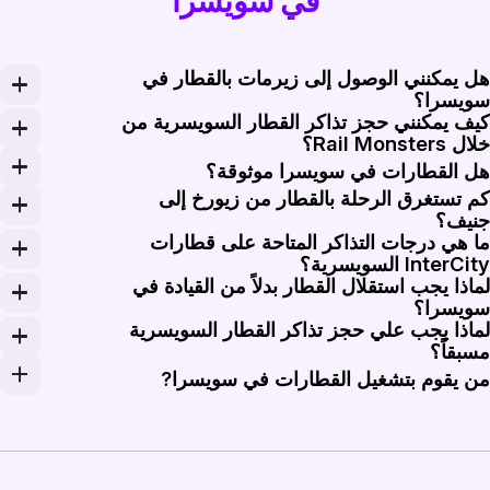
في سويسرا
ل يمكنني الوصول إلى زيرمات بالقطار في
ويسرا؟
يف يمكنني حجز تذاكر القطار السويسرية من
Matterhorn Gotthard  قطارات من فيسب وبريج إلى زيرمات، وتستغرق الرحلة من فيسب إلى زيرمات حوالي ساعة و10 دقائق. تربط قطارات SBB الرئيسية زيورخ وبرن وبازل وجنيف ولوزان بمدينة فيسب، عادة مع تبديل قطار واحد للوصول إلى زيرمات. يصعد المسار عبر وادي ماترتال (Mattertal) وينتهي عند محطة زيرمات، بالقرب من سيارات الأجرة الكهربائية المحلية ونقطة انطلاق Gornergrat Bahn.
لال Rail Monsters؟
ل محطة المغادرة السويسرية ومحطة الوصول وتاريخ السفر على Rail Monsters. قارن بين خدمات SBB أو BLS أو SOB أو RhB المتاحة أو الخدمات الأخرى المدرجة حسب الوقت والسعر وعدد مرات التبديل. اختر المغادرة التي تناسب خططك، وحدد خيارات الدرجة حيثما توفرت، وادفع عبر الإنترنت. سيتم إرسال تذكرتك الصالحة أو تأكيد الحجز عبر البريد الإلكتروني. بالنسبة لبعض القطارات الجبلية أو البانورامية، قد تكون حجوزات المقاعد م
ل القطارات في سويسرا موثوقة؟
م تستغرق الرحلة بالقطار من زيورخ إلى
تهر السكك الحديدية السويسرية بتواتر خدماتها العالي ومواعيد الربط المتناسقة بدقة. تتعامل محطات زيورخ الرئيسية (Zurich HB)، برن، وبازل (Basel SBB) مع مئات من حركات القطارات اليومية، وتعمل العديد من مسارات InterCity كل 30 دقيقة. وتعد عمليات التبديل السر
نيف؟
ا هي درجات التذاكر المتاحة على قطارات
سرع قطارات SBB InterCity من محطة زيورخ الرئيسية (Zurich HB) إلى جنيف كورنافين (Geneva Cornavin) حوالي ساعتين و43 دقيقة. وتمر معظم الرحلات عبر برن، فريبورغ، ولوزان، بنمط تشغيل كل نصف ساعة خلال معظم أوقات اليوم. تستغرق الرحلة من زيورخ إلى برن حوالي 56 دقيقة على نفس الممر المتجه غرباً، وتستغرق الرحلة من لوزان إلى جنيف ما بين 35 إلى 45 دقيقة حسب التوقفات. الشراء المسبق مفيد لقطارات أيام الجمعة والأحد المزدحمة.
InterCit السويسرية؟
ماذا يجب استقلال القطار بدلاً من القيادة في
SBB InterC وInterRegio عموماً الدرجة الثانية والدرجة الأولى. توفر الدرجة الثانية مقاعد مفتوحة قياسية، بينما توفر الدرجة الأولى مساحة أكبر لكل راكب وعربات أكثر هدوءاً في العديد من قطارات المسافات الطويلة. حجوزات المقاعد اختيارية أو غير متوفرة في العديد من خدمات SBB المحلية، لكنها مطلوبة في بعض القطارات البانورامية مثل قطار غلاسير إكسبريس (Glacier Express). يتوفر في سويسرا أيضاً منتجات Swiss Travel Pass المباعة عبر قنوات الممر الرسمية؛ تبيع Rail Monsters تذاكر قطار فردية، وليس ممرات سكك حديدية.
ويسرا؟
ماذا يجب علي حجز تذاكر القطار السويسرية
دم القطارات السويسرية وسط المدن والوديان الجبلية دون الحاجة إلى مواقف السيارات على الطرق السريعة أو مواجهة حركة المرور في الأنفاق. تستغرق الرحلة من زيورخ الرئيسية (h HB
سبقاً؟
ل العديد من الأسعار السويسرية القياسية متاحة قبيل المغادرة، ولكن الحجز المسبق قد يكون مهماً لتذاكر التوفير الفائقة (Supersaver)، والقطارات الدولية، والخدمات البانورامية المحددة بالاسم. تشهد مسارات زيورخ إلى جنيف، وبازل إلى إنترلاكن، وخور إلى سانت موريت
ن يقوم بتشغيل القطارات في سويسرا?
هي المشغّل الوطني الرئيسي في سويسرا وتدير خدمات InterCity وInterRegio وRegioExpress وS-Bahn والعديد من الخدمات الدولية من محطات زيورخ الرئيسية (Zurich HB)، برن، بازل (Basel SBB)، جنيف كورنافين، ولوزان. تشغل BLS مسارات رئيسية حول برن، شبيتز (Spiez)، بريج، وإنترلاكن. وتدير شركة SOB خدمات Voralpen-Express وTreno Gottardo. وتشغل شركات RhB وMatterhorn Gotthard Bahn وZentralbahn خطوطاً ضيقة وجبلية في غراوبوندن وفاليز ووسط سويسرا.