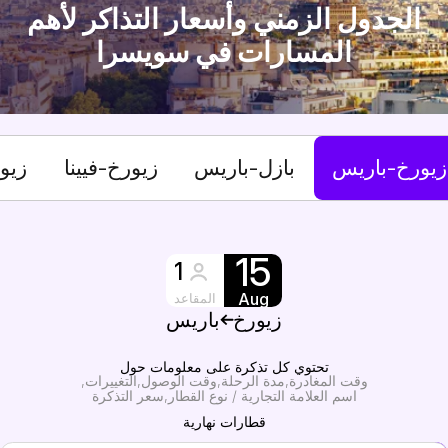
الجدول الزمني وأسعار التذاكر لأهم
المسارات في سويسرا
يورخ-باريس
بازل-باريس
زيورخ-فيينا
زيو
15
1
Aug
المقاعد
زيورخ
باريس
تحتوي كل تذكرة على معلومات حول
وقت المغادرة
مدة الرحلة
وقت الوصول
التغييرات
اسم العلامة التجارية / نوع القطار
سعر التذكرة
قطارات نهارية