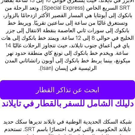
الأبرز في تايلاند، حيث يستغرق حوالي 10 إلى 13 ساعة بقطار
SRT السريع الخاص (Special Express). وتعد الرحلة من
بانكوك إلى أيوتثايا هي المسار القصير الأكثر ازدحامًا بالزوار،
وتستغرق غالبًا من ساعة إلى ساعتين تقريبًا. ويربط خط
بانكوك إلى سورات ثاني العاصمة بنقطة الانتقال إلى جزر
الخليج في حوالي 8 إلى 12 ساعة. ويمتد خط بانكوك إلى هات
ياي في أعماق جنوب تايلاند، حيث تتجاوز الرحلات غالبًا 14
ساعة. ويخدم خط بانكوك إلى نونغ كاي منطقة حدود نهر
ميكونغ، بينما يربط خط بانكوك إلى أوبون راتشاثاني المدن
الرئيسية في إيسان (Isan).
ابحث عن تذاكر القطار
دليلك الشامل للسفر بالقطار في تايلاند
شبكة السكك الحديدية الوطنية في تايلاند تديرها سكك حديد
تايلاند الحكومية، والتي تُعرف اختصارًا باسم SRT. تستخدم