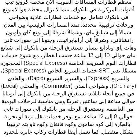
معظم قطارات المسافات الطويلة الآن محطة كرونغ تيب
أفيوات المركزية في بانكوك، بينما لا تزال محطة هوا لامبونغ
في بانكوك تتعامل مع خدمات قطارات عادية وضواحي
ورحلات ترفيهية محددة. تمتد المسارات الرئيسية بين المدن
شمالاً إلى شيانغ ماي، وشمالاً شرقيًا إلى نونغ كاي وأوبون
راتشاثاني، وشرقاً إلى أرانيابراتيت، وجنوباً إلى سورات ثاني
هات ياي وبادانغ بيسار. تستغرق الرحلة من بانكوك إلى شيانغ
ماي حوالي 10 إلى 13 ساعة حسب القطار، مع شيوع خدمات
قطارات النوم السريعة الخاصة (Special Express) المحجوزة
مسبقًا. تدير SRT خدمات السريع الخاص (Special Express)،
والسريع (Express)، والسرير السريع (Rapid)، والعادي
(Ordinary)، وضواحي المدن (Commuter)، والمحلي (Local)
في جميع أنحاء تايلاند. تستغرق الرحلة من بانكوك إلى أيوتثايا
حوالي ساعة إلى ساعتين تقريبًا وهي مناسبة للرحلات اليومية
من العاصمة. وتستغرق الرحلة من بانكوك إلى سورات ثاني
حوالي 8 إلى 12 ساعة، مع توفر خدمات نقل برية أو بحرية
بالعبّارة إلى كوه ساموي وكوه فانغان وكوه تاو يتم ترتيبها
بشكل منفصل. كما تعمل أيضًا قطارات ركاب عابرة للحدود