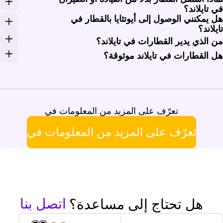
رق الرحلة من بانكوك إلى شيانغ ماي عادة حوالي 10 إلى 13 ساعة بواسطة قطار SRT السريع الخاص (Special Express) أو قطار السريع (Express). تنطلق معظم الرحلات من محطة كرونغ تيب أفيوات المركزية في بانكوك وتصل إلى محطة سكة حديد شيانغ ماي، على بعد حوالي 3 كم من المدينة القديمة. تعد قطارات النوم الليلية المزودة بمقصورات نوم من الدرجتين الأولى والثانية الخيار الأكثر طلبًا، لذا يُنصح بالحجز المسبق خلال الفترة من نوفمبر إلى فبراير وفترات العطلات التايلاندية.
ي تايلاند؟
ل يمكنني الوصول إلى أيوتثايا بالقطار في
ربط القطارات التايلاندية مراكز المدن والبلدات الواقعة على خط السكة الحديد دون الحاجة لوقت تسجيل ال
ايلاند؟
م. تعد أيوتثايا واحدة من أسهل المدن التاريخية التي يمكن الوصول إليها بالقطار في تايلاند. تعمل قطارات SRT من بانكوك إلى أيوتثايا طوال اليوم، وتستغرق العديد من الرحلات حوالي ساعة إلى ساعتين. تقع محطة سكة حديد أيوتثايا شرق جزيرة
ن الذي يدير القطارات في تايلاند؟
دار شبكة قطارات الركاب في تايلاند بواسطة سكك حديد تايلاند الحكومية، والمعروفة باسم SRT. فهي تدير قطارات المسافات الطويلة، والإقليمية، والعادية، وضواحي المدن، والمحلية على خطوط ذات مقياس متري تمتد على مسافة تقارب 4,000 كم. وتعتبر محطة كرونغ تيب أفيوات المركزية محطة قطارات المسافات الطويلة ا
ل القطارات في تايلاند موثوقة؟
ارات SRT على نطاق واسع في المسارات الرئيسية، ولكن يمكن لخدمات المسافات الطويلة في تايلاند أن تصل متأخرة، لا سيما في الرحلات الليلية على الخط الجنوبي والخط الشمالي التي تزيد مدتها عن 8 ساعات. وتكون الخدمات الأقصر مثل الرحلة من بانكوك إلى أيوتثايا أقل عرضة للتأخيرات الكبيرة. خطط لأوقات انتقال كافية في محطة كرونغ تيب أفيوات المركزية وسورات ثاني وهات ياي إذا كنت ستنتقل إلى الحافلات أو الطيران أو العبّارات.
تعرّف على المزيد من المعلومات في
تعرّف على المزيد من المعلومات في
اتصل بنا
هل تحتاج إلى مساعدة؟