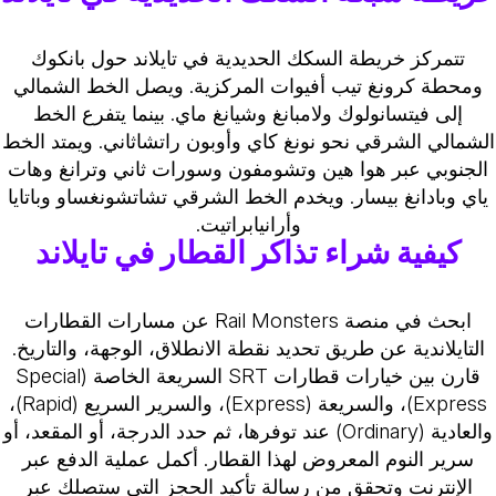
تتمركز خريطة السكك الحديدية في تايلاند حول بانكوك
ومحطة كرونغ تيب أفيوات المركزية. ويصل الخط الشمالي
إلى فيتسانولوك ولامبانغ وشيانغ ماي. بينما يتفرع الخط
لشمالي الشرقي نحو نونغ كاي وأوبون راتشاثاني. ويمتد الخط
الجنوبي عبر هوا هين وتشومفون وسورات ثاني وترانغ وهات
ياي وبادانغ بيسار. ويخدم الخط الشرقي تشاتشونغساو وباتايا
وأرانيابراتيت.
كيفية شراء تذاكر القطار في تايلاند
ابحث في منصة Rail Monsters عن مسارات القطارات
التايلاندية عن طريق تحديد نقطة الانطلاق، الوجهة، والتاريخ.
قارن بين خيارات قطارات SRT السريعة الخاصة (Special
Express)، والسريعة (Express)، والسرير السريع (Rapid)،
والعادية (Ordinary) عند توفرها، ثم حدد الدرجة، أو المقعد، أو
سرير النوم المعروض لهذا القطار. أكمل عملية الدفع عبر
الإنترنت وتحقق من رسالة تأكيد الحجز التي ستصلك عبر