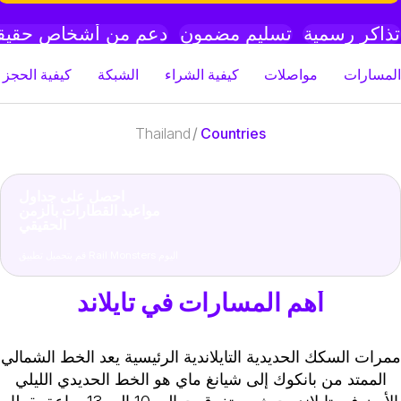
ذاكر رسمية
تسليم مضمون
دعم من أشخاص حقيقي
لمسارات
مواصلات
كيفية الشراء
الشبكة
كيفية الحجز مع
Thailand
/
Countries
احصل على جداول
مواعيد القطارات بالزمن
الحقيقي
قم بتحميل تطبيق Rail Monsters اليوم
أهم المسارات في تايلاند
مرات السكك الحديدية التايلاندية الرئيسية
يعد الخط الشمالي
الممتد من بانكوك إلى شيانغ ماي هو الخط الحديدي الليلي