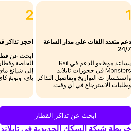
2
عم متعدد اللغات على مدار الساعة
احجز تذاكر قطار SRT السريع
24/
يساعد موظفو الدعم في Rail
الخاصة وقطار
Monsters في حجوزات تايلاند
إلى شيانغ ماي
استفسارات التواريخ وتفاصيل التذاكر
ياي، ونونغ كاي
طلبات الاسترجاع في أي وقت.
ابحث عن تذاكر القطار
ريطة شبكة السكك الحديدية في تايلاند