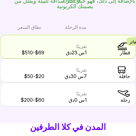
الإضافة إلى ذلك، فهو خيار أكثر صداقة للبيئة ويقلل من
بصمتك الكربونية
مدة الرحلة
نطاق السعر
ائز
تقريبًا
قطار
1س 23دق
$69-$510
تقريبًا
حافلة
7س 30دق
$20-$50
تقريبًا
رحلة
1س 0دق
$60-$200
المدن في كلا الطرفين