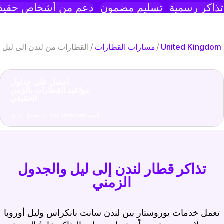
ذاكر رسمية
تسليم مضمون
دعم من أشخاص حقيقي
United Kingdom
/
مسارات القطارات
/
القطارات من لندن إلى ليل
احصل على جداول
مواعيد القطارات بالزمن
الحقيقي
قم بتحميل تطبيق Rail Monsters اليوم
تذاكر قطار لندن إلى ليل والجدول
الزمني
تعمل خدمات يوروستار بين لندن سانت بانكراس وليل أوروبا