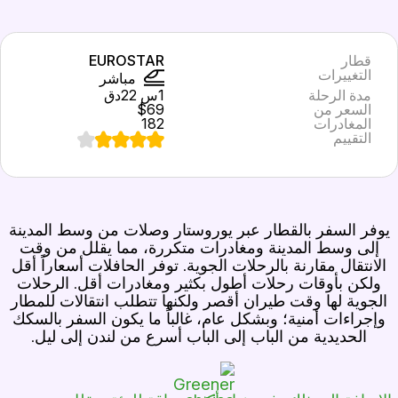
قطار
EUROSTAR
التغييرات
مباشر
مدة الرحلة
1س 22دق
السعر من
$69
المغادرات
182
التقييم
يوفر السفر بالقطار عبر يوروستار وصلات من وسط المدينة
إلى وسط المدينة ومغادرات متكررة، مما يقلل من وقت
الانتقال مقارنة بالرحلات الجوية. توفر الحافلات أسعاراً أقل
ولكن بأوقات رحلات أطول بكثير ومغادرات أقل. الرحلات
الجوية لها وقت طيران أقصر ولكنها تتطلب انتقالات للمطار
وإجراءات أمنية؛ وبشكل عام، غالباً ما يكون السفر بالسكك
الحديدية من الباب إلى الباب أسرع من لندن إلى ليل.