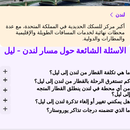
لندن
أكبر مركز للسكك الحديدية في المملكة المتحدة، مع عدة
محطات نهائية لخدمات المسافات الطويلة والإقليمية
والمطارات والدولية.
الأسئلة الشائعة حول مسار لندن - ليل
ا هي تكلفة القطار من لندن إلى ليل؟
راوح أسعار تذاكر يوروستار للذهاب فقط عادةً من حوالي 39 إلى 156 جنيهاً إسترلينياً (حوالي 49 إلى 195 دولاراً أمريكياً) اعتماداً على الدرجة ووقت الحجز والطلب. احجز مبكراً على Rail Monsters لعرض توفر التذاكر وفئات الأسعار.
م تستغرق الرحلة بالقطار من لندن إلى ليل؟
ن أي محطة في لندن ينطلق القطار المتجه
ستغرق خدمات يوروستار المباشرة بين لندن سانت بانكراس وليل أوروبا عادةً حوالي ساعة و22 دقيقة، وتختلف
لى ليل؟
غادر رحلات يوروستار المتجهة إلى ليل من محطة لندن سانت با
ل يمكنني تغيير أو إلغاء تذكرة لندن إلى ليل؟
عتمد خيارات التغيير والإلغاء على شروط الأجرة المختارة. تسمح الأ
ا الذي تتضمنه درجات تذاكر يوروستار؟
وفر الدرجة العادية مقاعد أساسية؛ وتوفر العادية الممتازة مق