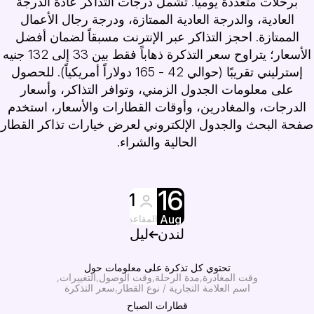
برحلات متعددة يومياً. تشمل درجات التذاكر عادةً الدرجة
العادية، والدرجة العادية الممتازة، ودرجة رجال الأعمال
الممتازة. احجز التذاكر عبر الإنترنت مسبقاً لضمان أفضل
الأسعار؛ يتراوح سعر التذكرة ذهاباً فقط بين 33 إلى 132 جنيه
إسترليني تقريبًا (حوالي 42 - 165 دولاراً أمريكياً). للحصول
على معلومات الجدول الزمني، وتوافر التذاكر، وأسعار
الدرجات، والمغادرين، وأوقات القطارات والأسعار، استخدم
فحة البحث والجدول الإلكتروني لعرض خيارات تذاكر القطار
الحالية والشراء.
16
1
Aug
المقاعد
لندن
ليل
تحتوي كل تذكرة على معلومات حول
وقت المغادرة
مدة الرحلة
وقت الوصول
التغييرات
اسم العلامة التجارية / نوع القطار
سعر التذكرة
قطارات الصباح