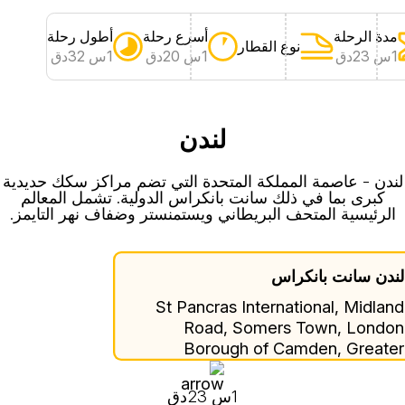
مدة الرحلة
أسرع رحلة
أطول رحلة
نوع القطار
1س 23دق
1س 20دق
1س 32دق
لندن
لندن - عاصمة المملكة المتحدة التي تضم مراكز سكك حديدية
كبرى بما في ذلك سانت بانكراس الدولية. تشمل المعالم
الرئيسية المتحف البريطاني ويستمنستر وضفاف نهر التايمز.
ندن سانت بانكراس
St Pancras International, Midlan
Road, Somers Town, Londo
Borough of Camden, Greate
London, England, N1C 4QP, Unite
Kingdo
1س 23دق