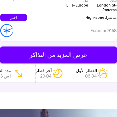
ندن
ليل
Lille-Europe
London St
Pancra
High-speed
اختر
باشر
Eurostar 915
عرض المزيد من التذاكر
القطار الأول
آخر قطار
مدة ال
06:04
20:04
1س 23دق