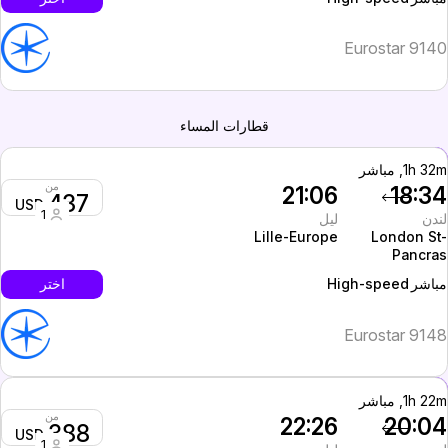
Eurostar 914
قطارات المساء
1h 32, مباشر
من
21:06
18:3
437
USD
1
ندن
ليل
Lille-Europe
London St
Pancra
High-speed
اختر
باشر
Eurostar 914
1h 22, مباشر
من
22:26
20:0
388
USD
1