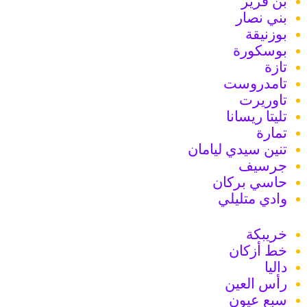
بن قرير
بني نصار
بوزنيقة
بوسكورة
تازة
تامدروست
تاوريرت
تليتا ريسانا
تمارة
تنين سيدي ليامان
جرسيف
حاسي بركان
وادي متليلي
خريبكة
خط أزكان
داليا
رأس العين
سبع عيون