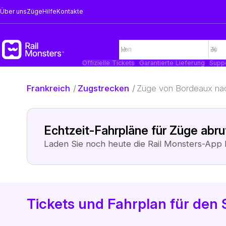
Über uns
Züge
Hilfe
Kontakte
Offizielle Tickets
Garantierte Lieferung
Supp
Frankreich
/
Zugstrecken
/
Züge von Bordeaux nac
Echtzeit-Fahrpläne für Züge abr
Laden Sie noch heute die Rail Monsters-App 
Tickets und Fahrplan für den