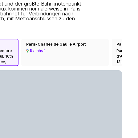
tadt und der größte Bahnknotenpunkt
ux kommen normalerweise in Paris
bahnhof für Verbindungen nach
ich, mit Metroanschlüssen zu den
Paris-Charles de Gaulle Airport
Paris Auster
ovembre
Paris-Auster
Bahnhof
ul, 10th
d'Austerlitz
nce,
13th Arrond
ce
Metropolita