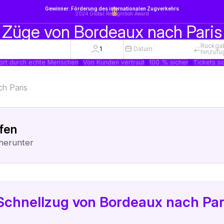
Gewinner: Förderung des internationalen Zugverkehrs
2024 Global Recognition Award
Züge von Bordeaux nach Paris
Rückga
1
Datum
hinzufü
ort durch echte Menschen
Von Kunden vertraut
100 % sicher
Tickets so
h Paris
ufen
herunter
 Schnellzug von Bordeaux nach Par