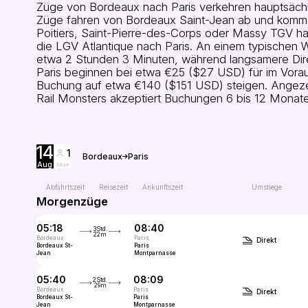
Züge von Bordeaux nach Paris verkehren hauptsäc
Züge fahren von Bordeaux Saint-Jean ab und komme
Poitiers, Saint-Pierre-des-Corps oder Massy TGV ha
die LGV Atlantique nach Paris. An einem typischen
etwa 2 Stunden 3 Minuten, während langsamere Dir
Paris beginnen bei etwa €25 ($27 USD) für im Vorau
Buchung auf etwa €140 ($151 USD) steigen. Angezeig
Rail Monsters akzeptiert Buchungen 6 bis 12 Monate 
14
1
Bordeaux
Paris
Aug
Sitze
Abfahrtszeit
Reisezeit
Ankunftszeit
Umstiege
Morgenzüge
05:18
08:40
3Std.
22m
Bordeaux
Paris
Direkt
Bordeaux St-
Paris
Jean
Montparnasse
05:40
08:09
2Std.
29m
Bordeaux
Paris
Direkt
Bordeaux St-
Paris
Jean
Montparnasse