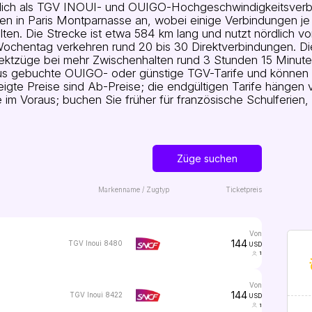
hlich als TGV INOUI- und OUIGO-Hochgeschwindigkeitsverb
n in Paris Montparnasse an, wobei einige Verbindungen j
lten. Die Strecke ist etwa 584 km lang und nutzt nördlich 
 Wochentag verkehren rund 20 bis 30 Direktverbindungen. 
ektzüge bei mehr Zwischenhalten rund 3 Stunden 15 Minute
s gebuchte OUIGO- oder günstige TGV-Tarife und können bei
te Preise sind Ab-Preise; die endgültigen Tarife hängen v
im Voraus; buchen Sie früher für französische Schulferien,
Züge suchen
Markenname / Zugtyp
Ticketpreis
von
144
TGV Inoui 8480
USD
1
von
144
TGV Inoui 8422
USD
1