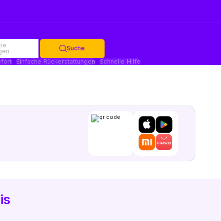
be
Suche
gen
fort
Einfache Rückerstattungen
Schnelle Hilfe
is