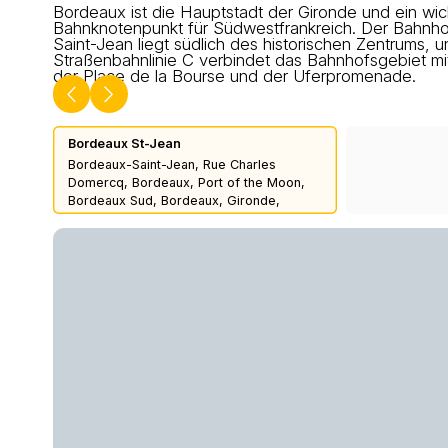
Bordeaux ist die Hauptstadt der Gironde und ein wic
Bahnknotenpunkt für Südwestfrankreich. Der Bahnh
Saint-Jean liegt südlich des historischen Zentrums, u
Straßenbahnlinie C verbindet das Bahnhofsgebiet mi
der Place de la Bourse und der Uferpromenade.
Bordeaux St-Jean
Bordeaux-Saint-Jean, Rue Charles
Domercq, Bordeaux, Port of the Moon,
Bordeaux Sud, Bordeaux, Gironde,
Nouvelle-Aquitaine, Metropolitan France,
33800, France