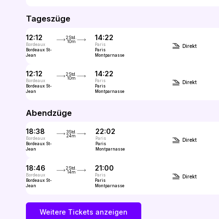
Tageszüge
12:12
14:22
2Std.
10m
Bordeaux
Paris
Direkt
Bordeaux St-
Paris
Jean
Montparnasse
12:12
14:22
2Std.
10m
Bordeaux
Paris
Direkt
Bordeaux St-
Paris
Jean
Montparnasse
Abendzüge
18:38
22:02
3Std.
24m
Bordeaux
Paris
Direkt
Bordeaux St-
Paris
Jean
Montparnasse
18:46
21:00
2Std.
14m
Bordeaux
Paris
Direkt
Bordeaux St-
Paris
Jean
Montparnasse
Weitere Tickets anzeigen