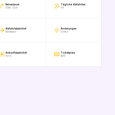
Reisedauer
Tägliche Abfahrten
2Std. 32m
59
Abfahrtsbahnhof
Änderungen
Bordeaux
Direct
Ankunftsbahnhof
Ticketpreis
Paris
$49