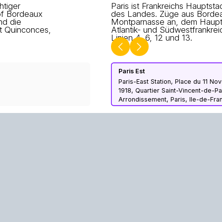
htiger
Paris ist Frankreichs Haupts
of Bordeaux
des Landes. Züge aus Bordea
nd die
Montparnasse an, dem Haupt
t Quinconces,
Atlantik- und Südwestfrankre
Linien 4, 6, 12 und 13.
Paris Est
Paris-East Station, Place du 11 N
1918, Quartier Saint-Vincent-de-Pa
Arrondissement, Paris, Ile-de-Fra
Metropolitan France, 75010, Fran