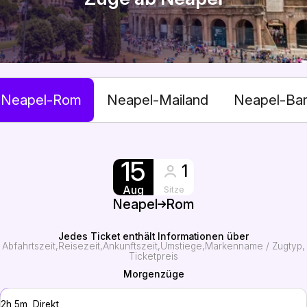
Neapel-Rom
Neapel-Mailand
Neapel-Bar
15
1
Aug
Sitze
Neapel
Rom
Jedes Ticket enthält Informationen über
Abfahrtszeit
Reisezeit
Ankunftszeit
Umstiege
Markenname / Zugtyp
Ticketpreis
Morgenzüge
2h 5m, Direkt