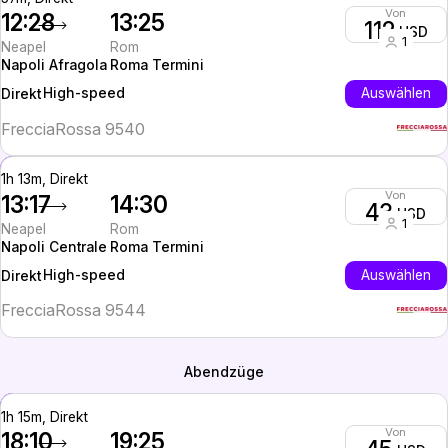
Von
12:28
13:25
112
USD
1
Neapel
Rom
Napoli Afragola
Roma Termini
High-speed
Auswählen
Direkt
FrecciaRossa 9540
1h 13m, Direkt
Von
13:17
14:30
43
USD
1
Neapel
Rom
Napoli Centrale
Roma Termini
High-speed
Auswählen
Direkt
FrecciaRossa 9544
Abendzüge
1h 15m, Direkt
Von
18:10
19:25