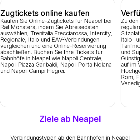
Zugtickets online kaufen
Verf
Kaufen Sie Online-Zugtickets für Neapel bei
Zu den
Rail Monsters, indem Sie Abreisedaten
regulär
auswählen, Trenitalia Frecciarossa, Intercity,
Sitzpla
Regionale, Italo und EAV-Verbindungen
Italo- 
vergleichen und eine Online-Reservierung
Tarifmo
abschließen. Buchen Sie Ihre Tickets für
und Su
Bahnhöfe in Neapel wie Napoli Centrale,
Günstig
Napoli Piazza Garibaldi, Napoli Porta Nolana
auf im
und Napoli Campi Flegrei.
Hochge
Rom, Fl
Venedig
Ziele ab Neapel
Verbindungstypen ab den Bahnhöfen in Neapel