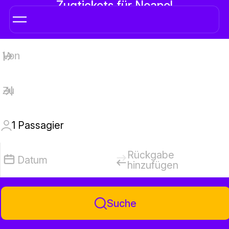
Zugtickets für Neapel
1
Passagier
Rückgabe
Datum
hinzufügen
Suche