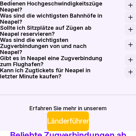
Bedienen Hochgeschwindigkeitszüge
Zugtickets von und nach Neapel können bei Rail Monste
Neapel?
Was sind die wichtigsten Bahnhöfe in
Ja. Neapel wird von italienischen Hochgeschwindigkeit
Neapel?
Sollte ich Sitzplätze auf Zügen ab
Napoli Centrale ist der Hauptbahnhof für Frecciarossa-
Neapel reservieren?
Was sind die wichtigsten
Sitzplatzreservierungen sind auf Frecciarossa-, Italo-
Zugverbindungen von und nach
Neapel?
Gibt es in Neapel eine Zugverbindung
Neapel ist mit Rom in etwa 1 h 10 min mit Frecciarossa 
zum Flughafen?
Kann ich Zugtickets für Neapel in
Der internationale Flughafen Neapel verfügt nicht übe
letzter Minute kaufen?
Regionaltickets ab Neapel sind in letzter Minute meist
Erfahren Sie mehr in unserem
Länderführer
Beliebte Zugverbindungen ab