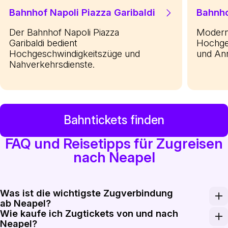
Bahnhof Napoli Piazza Garibaldi
Bahnho
Der Bahnhof Napoli Piazza
Modern
Garibaldi bedient
Hochge
Hochgeschwindigkeitszüge und
und Ann
Nahverkehrsdienste.
Bahntickets finden
FAQ und Reisetipps für Zugreisen
nach Neapel
Was ist die wichtigste Zugverbindung
ab Neapel?
Wie kaufe ich Zugtickets von und nach
Die wichtigste Inlandsstrecke ab Neapel ist die Hochg
Neapel?