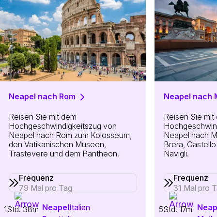
Neapel nach Rom
Neapel nach 
Reisen Sie mit dem
Reisen Sie mit
Hochgeschwindigkeitszug von
Hochgeschwind
Neapel nach Rom zum Kolosseum,
Neapel nach M
den Vatikanischen Museen,
Brera, Castell
Trastevere und dem Pantheon.
Navigli.
Frequenz
Frequenz
79 Mal pro Tag
31 Mal pro 
Neapel
Italien
Neap
1Std. 38m
5Std. 17m