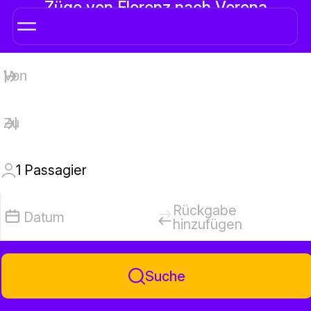
Züge von Florenz nach Verona
1
Passagier
Rückgabe
Datum
hinzufügen
Suche