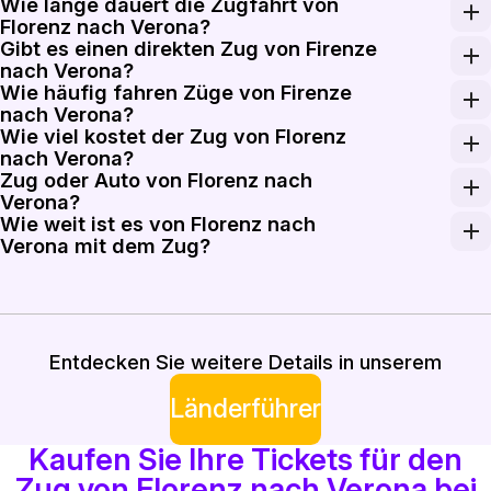
Wie lange dauert die Zugfahrt von
Florenz nach Verona?
Gibt es einen direkten Zug von Firenze
Die Zugfahrt von Florenz nach Verona dauert typischer
nach Verona?
Wie häufig fahren Züge von Firenze
Ja, es gibt direkte Züge von Firenze nach Verona. Hoc
nach Verona?
Wie viel kostet der Zug von Florenz
Züge von Firenze nach Verona verkehren häufig über de
nach Verona?
Zug oder Auto von Florenz nach
Der Zug von Florenz nach Verona kostet zwischen 52 € 
Verona?
Wie weit ist es von Florenz nach
Während das Fahren Flexibilität bietet, sorgt der Zug 
Verona mit dem Zug?
Die Entfernung von Florenz nach Verona mit dem Zug b
Entdecken Sie weitere Details in unserem
Länderführer
Kaufen Sie Ihre Tickets für den
Zug von Florenz nach Verona bei