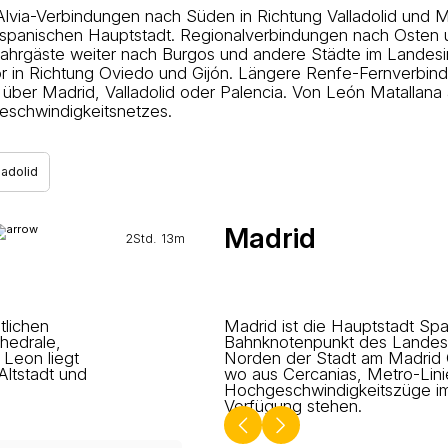
via-Verbindungen nach Süden in Richtung Valladolid und M
 spanischen Hauptstadt. Regionalverbindungen nach Osten
Fahrgäste weiter nach Burgos und andere Städte im Landesi
or in Richtung Oviedo und Gijón. Längere Renfe-Fernverbi
s über Madrid, Valladolid oder Palencia. Von León Matalla
schwindigkeitsnetzes.
ladolid
Madrid
2Std. 13m
tlichen
Madrid ist die Hauptstadt Sp
hedrale,
Bahnknotenpunkt des Landes
Leon liegt
Norden der Stadt am Madrid 
Altstadt und
wo aus Cercanias, Metro-Linie
Hochgeschwindigkeitszüge i
Verfügung stehen.