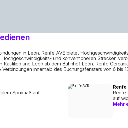
bedienen
erbindungen in León. Renfe AVE bietet Hochgeschwindigke
it Hochgeschwindigkeits- und konventionellen Strecken verb
ch Kastilien und León ab dem Bahnhof León. Renfe Cercaní
ese Verbindungen innerhalb des Buchungsfensters von 6 bis 
Renfe
iablem Spurmaß auf
Renfe 
auf wi
Mehr 