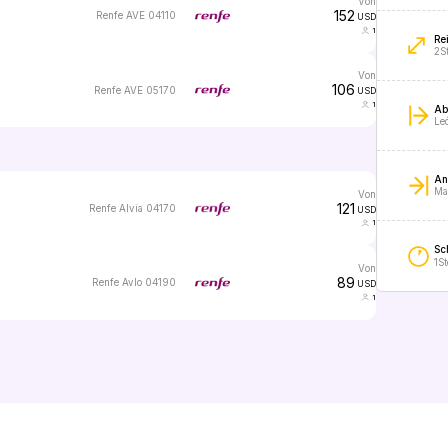
von
152
Renfe AVE 04110
USD
1
Re
2S
von
106
Renfe AVE 05170
USD
1
Ab
Le
An
Ma
von
121
Renfe Alvia 04170
USD
1
Sc
1S
von
89
Renfe Avlo 04190
USD
1