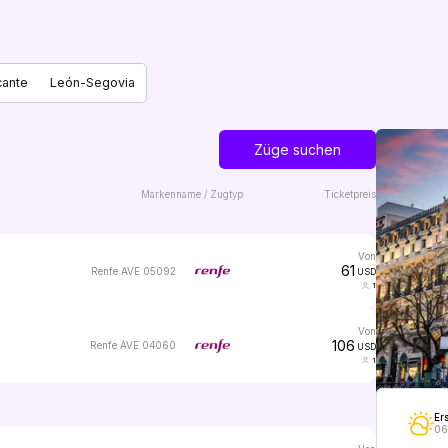
cante
León-Segovia
Züge suchen
Markenname / Zugtyp
Ticketpreis
von
61
Renfe AVE 05092
USD
1
von
106
Renfe AVE 04060
USD
1
Er
06