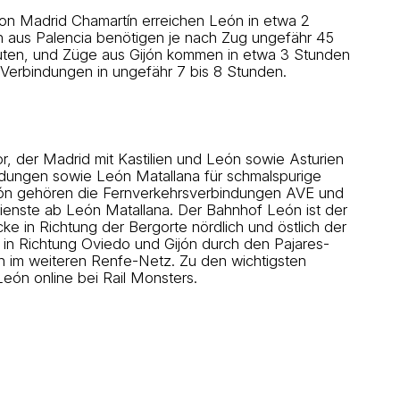
n Madrid Chamartín erreichen León in etwa 2
 aus Palencia benötigen je nach Zug ungefähr 45
uten, und Züge aus Gijón kommen in etwa 3 Stunden
Verbindungen in ungefähr 7 bis 8 Stunden.
, der Madrid mit Kastilien und León sowie Asturien
ndungen sowie León Matallana für schmalspurige
eón gehören die Fernverkehrsverbindungen AVE und
ienste ab León Matallana. Der Bahnhof León ist der
e in Richtung der Bergorte nördlich und östlich der
 in Richtung Oviedo und Gijón durch den Pajares-
n im weiteren Renfe-Netz. Zu den wichtigsten
eón online bei Rail Monsters.