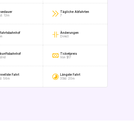
isedauer
Tägliche Abfahrten
td. 13m
7
fahrtsbahnhof
Änderungen
ón
Direct
kunftsbahnhof
Ticketpreis
drid
Von $17
hnellste Fahrt
Längste Fahrt
td. 56m
3Std. 20m