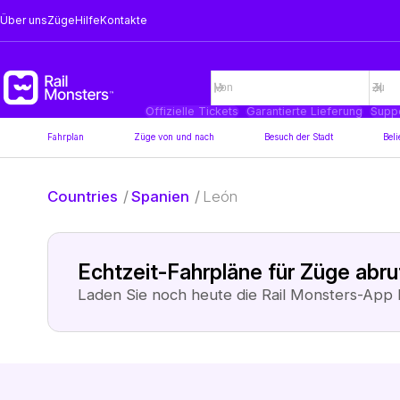
Über uns
Züge
Hilfe
Kontakte
Offizielle Tickets
Garantierte Lieferung
Supp
Fahrplan
Züge von und nach
Besuch der Stadt
Beli
Countries
/
Spanien
/
León
Echtzeit-Fahrpläne für Züge abr
Laden Sie noch heute die Rail Monsters-App 