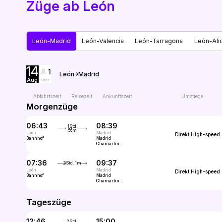
Züge ab León
León-Madrid
León-Valencia
León-Tarragona
León-Ali
14
1
León
Madrid
Aug
Sitze
Abfahrtszeit
Reisezeit
Ankunftszeit
Umstiege
Morgenzüge
06:43
08:39
1Std.
56m
León
Madrid
Direkt
High-speed
Bahnhof
Madrid
Chamartín
Clara
Campoamor
07:36
09:37
2Std. 1m
León
Madrid
Direkt
High-speed
Bahnhof
Madrid
Chamartín
Clara
Campoamor
Tageszüge
12:46
15:00
2Std.