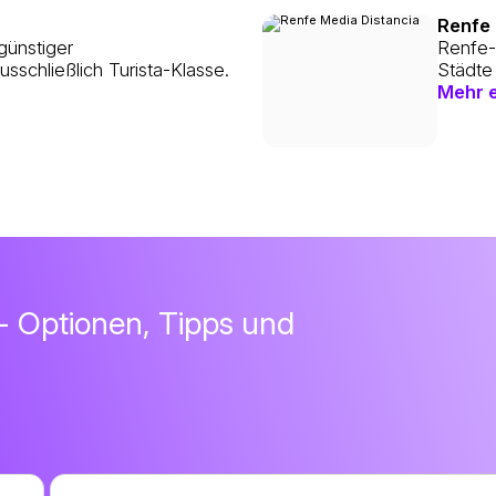
Renfe 
günstiger
Renfe-
sschließlich Turista-Klasse.
Städte
Mehr 
- Optionen, Tipps und