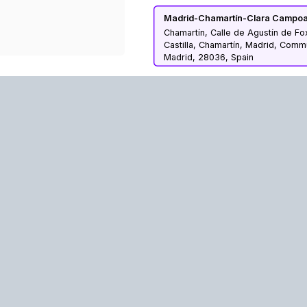
Madrid-Chamartín-Clara Campo
Chamartín, Calle de Agustín de Fo
Castilla, Chamartín, Madrid, Comm
Madrid, 28036, Spain