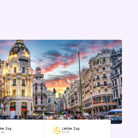
Letzter Zug
ster Zug
21:32
:43