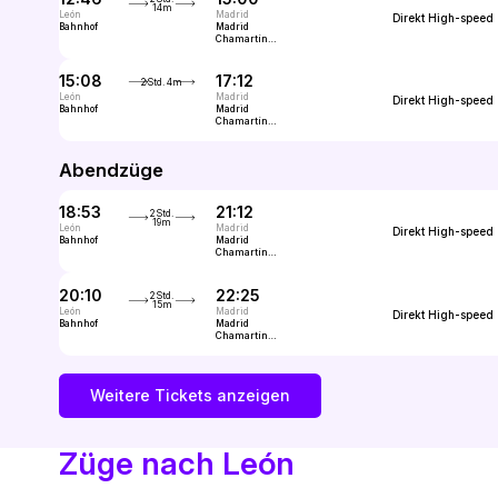
14m
León
Madrid
Direkt
High-speed
Bahnhof
Madrid
Chamartín
Clara
Campoamor
15:08
17:12
2Std. 4m
León
Madrid
Direkt
High-speed
Bahnhof
Madrid
Chamartín
Clara
Campoamor
Abendzüge
18:53
21:12
2Std.
19m
León
Madrid
Direkt
High-speed
Bahnhof
Madrid
Chamartín
Clara
Campoamor
20:10
22:25
2Std.
15m
León
Madrid
Direkt
High-speed
Bahnhof
Madrid
Chamartín
Clara
Campoamor
Weitere Tickets anzeigen
Züge nach León