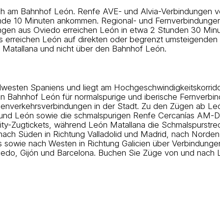
 am Bahnhof León. Renfe AVE- und Alvia-Verbindungen vo
unde 10 Minuten ankommen. Regional- und Fernverbindungen
ungen aus Oviedo erreichen León in etwa 2 Stunden 30 Min
s erreichen León auf direkten oder begrenzt umsteigenden 
 Matallana und nicht über den Bahnhof León.
dwesten Spaniens und liegt am Hochgeschwindigkeitskorridor
en Bahnhof León für normalspurige und iberische Fernverbi
onenverkehrsverbindungen in der Stadt. Zu den Zügen ab L
n und León sowie die schmalspurigen Renfe Cercanías AM-D
y-Zugtickets, während León Matallana die Schmalspurstreck
nach Süden in Richtung Valladolid und Madrid, nach Norden
os sowie nach Westen in Richtung Galicien über Verbindunge
viedo, Gijón und Barcelona. Buchen Sie Züge von und nach L