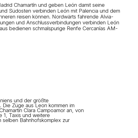
adrid Chamartín und geben León damit seine
 und Südosten verbinden León mit Palencia und dem
nneren reisen können. Nordwärts fahrende Alvia-
ndungen und Anschlussverbindungen verbinden León
na aus bedienen schmalspurige Renfe Cercanías AM-
aniens und der größte
. Die Züge aus Leon kommen im
Chamartin Clara Campoamor an, von
 1, Taxis und weitere
m selben Bahnhofskomplex zur