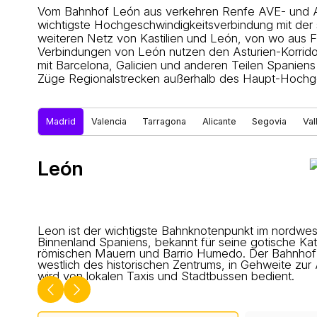
Vom Bahnhof León aus verkehren Renfe AVE- und Al
wichtigste Hochgeschwindigkeitsverbindung mit der
weiteren Netz von Kastilien und León, von wo aus 
Verbindungen von León nutzen den Asturien-Korrid
mit Barcelona, Galicien und anderen Teilen Spanien
Züge Regionalstrecken außerhalb des Haupt-Hochge
Madrid
Valencia
Tarragona
Alicante
Segovia
Val
León
Leon ist der wichtigste Bahnknotenpunkt im nordwes
Binnenland Spaniens, bekannt für seine gotische Kat
römischen Mauern und Barrio Humedo. Der Bahnhof 
westlich des historischen Zentrums, in Gehweite zur 
wird von lokalen Taxis und Stadtbussen bedient.