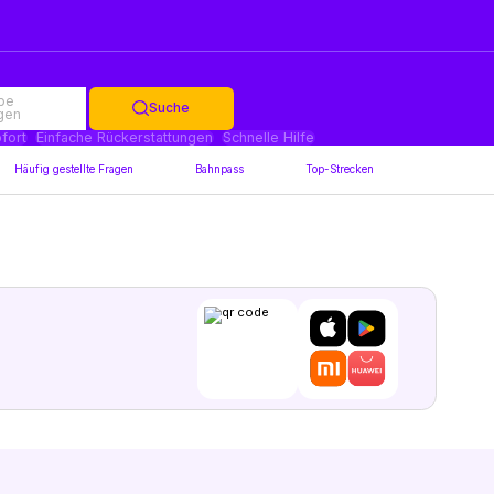
be
Suche
gen
fort
Einfache Rückerstattungen
Schnelle Hilfe
Häufig gestellte Fragen
Bahnpass
Top-Strecken