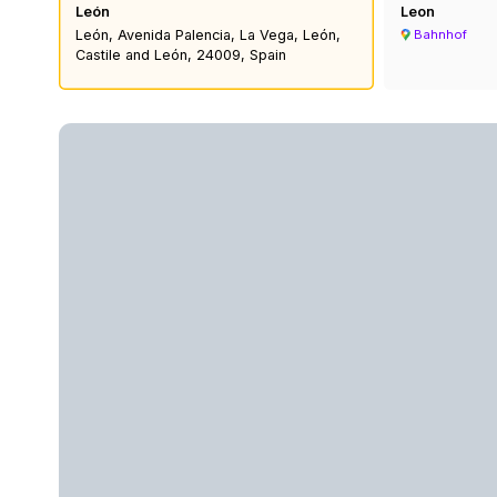
León
Leon
León, Avenida Palencia, La Vega, León,
Bahnhof
Castile and León, 24009, Spain