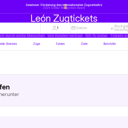
Gewinner: Förderung des internationalen Zugverkehrs
2024 Global Recognition Award
León Zugtickets
Rückga
1
Datum
hinzufü
ort durch echte Menschen
Von Kunden vertraut
100 % sicher
Tickets so
ebte Strecken
Züge
Fakten
Ziele
Bahnhöfe
ufen
herunter