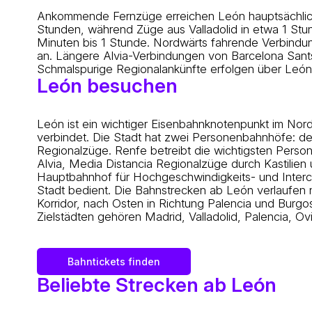
Ankommende Fernzüge erreichen León hauptsächlich
Stunden, während Züge aus Valladolid in etwa 1 St
Minuten bis 1 Stunde. Nordwärts fahrende Verbind
an. Längere Alvia-Verbindungen von Barcelona Sant
Schmalspurige Regionalankünfte erfolgen über León
León besuchen
León ist ein wichtiger Eisenbahnknotenpunkt im Nor
verbindet. Die Stadt hat zwei Personenbahnhöfe: d
Regionalzüge. Renfe betreibt die wichtigsten Pers
Alvia, Media Distancia Regionalzüge durch Kastilie
Hauptbahnhof für Hochgeschwindigkeits- und Intercit
Stadt bedient. Die Bahnstrecken ab León verlaufen 
Korridor, nach Osten in Richtung Palencia und Burg
Zielstädten gehören Madrid, Valladolid, Palencia, O
Bahntickets finden
Beliebte Strecken ab León