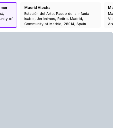
amor
Madrid Atocha
Madrid Prín
xá,
Estación del Arte, Paseo de la Infanta
Madrid-Prín
unity of
Isabel, Jerónimos, Retiro, Madrid,
Vicente, C
Community of Madrid, 28014, Spain
Aravaca, M
28008, Spa