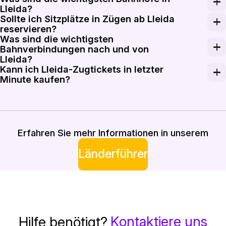
Ja. Lleida Pirineus wird vom spanischen Hochgeschwind
Lleida?
Sollte ich Sitzplätze in Zügen ab Lleida
Lleida Pirineus ist der Hauptpersonenbahnhof in Lleida
reservieren?
Was sind die wichtigsten
Sitzplatzreservierungen sind bei Renfe-AVE-, Avlo-, Al
Bahnverbindungen nach und von
Lleida?
Kann ich Lleida-Zugtickets in letzter
Lleida ist mit Barcelona in etwa 1 Stunde per AVE od
Minute kaufen?
Last-Minute-Regionaltickets ab Lleida sind oft kurz v
Erfahren Sie mehr Informationen in unserem
Länderführer
Kontaktiere uns
Hilfe benötigt?