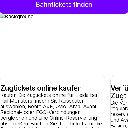
Bahntickets finden
Lleida-Zugtickets online
buchen - Optionen, Tipps
und Reservierungen
Zugtickets online kaufen
Verf
Zugt
Kaufen Sie Zugtickets online für Lleida bei
Rail Monsters, indem Sie Reisedaten
Die Ver
auswählen, Renfe AVE, Avlo, Alvia, Avant,
regulär
Regional- oder FGC-Verbindungen
reservi
vergleichen und eine Online-Reservierung
und Ava
abschließen. Buchen Sie Ihre Tickets für die
Basico,