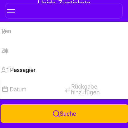
Lleida-Zugtickets
1
Passagier
Rückgabe
Datum
hinzufügen
Suche