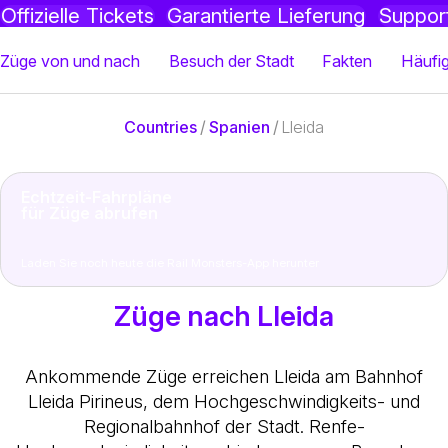
Offizielle Tickets
Garantierte Lieferung
Suppor
Züge von und nach
Besuch der Stadt
Fakten
Häufig
Countries
/
Spanien
/
Lleida
Echtzeit-Fahrpläne
für Züge abrufen
Laden Sie noch heute die Rail Monsters-App herunter
Züge nach Lleida
Ankommende Züge erreichen Lleida am Bahnhof
Lleida Pirineus, dem Hochgeschwindigkeits- und
Regionalbahnhof der Stadt. Renfe-