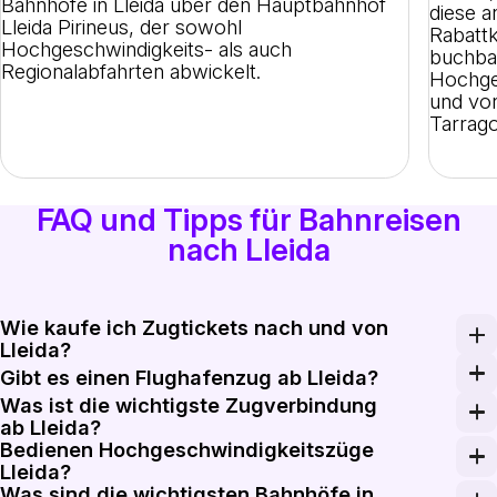
Bahnhöfe in Lleida über den Hauptbahnhof
diese a
Lleida Pirineus, der sowohl
Rabattk
Hochgeschwindigkeits- als auch
buchba
Regionalabfahrten abwickelt.
Hochge
und von
Tarrago
FAQ und Tipps für Bahnreisen
nach Lleida
Wie kaufe ich Zugtickets nach und von
Lleida?
Buchen Sie Zugtickets nach und von Lleida bei Rail Mo
Gibt es einen Flughafenzug ab Lleida?
Was ist die wichtigste Zugverbindung
Lleida verfügt über keine direkte Bahnverbindung zum 
ab Lleida?
Bedienen Hochgeschwindigkeitszüge
Die wichtigste Hochgeschwindigkeitsverbindung ab Llei
Lleida?
Was sind die wichtigsten Bahnhöfe in