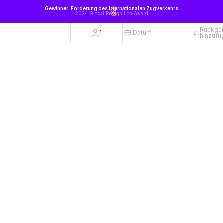
Gewinner: Förderung des internationalen Zugverkehrs
2024 Global Recognition Award
Rückga
1
Datum
hinzufü