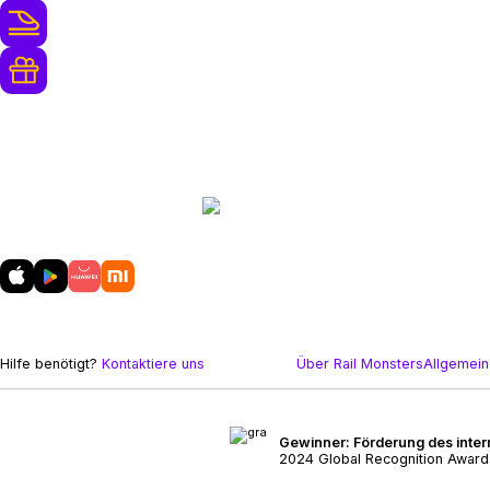
250+ Bahn Anbieter
Treuebelohnungen und kostenlose
Upgrades
Laden Sie
unsere mobile App
herunter
Hilfe benötigt?
Kontaktiere uns
Über Rail Monsters
Allgemei
Gewinner: Förderung des inter
2024 Global Recognition Award