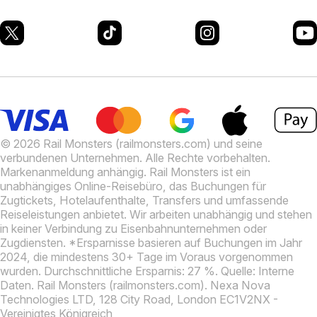
© 2026 Rail Monsters (railmonsters.com) und seine
verbundenen Unternehmen. Alle Rechte vorbehalten.
Markenanmeldung anhängig.
Rail Monsters ist ein
unabhängiges Online-Reisebüro, das Buchungen für
Zugtickets, Hotelaufenthalte, Transfers und umfassende
Reiseleistungen anbietet. Wir arbeiten unabhängig und stehen
in keiner Verbindung zu Eisenbahnunternehmen oder
Zugdiensten.
*Ersparnisse basieren auf Buchungen im Jahr
2024, die mindestens 30+ Tage im Voraus vorgenommen
wurden. Durchschnittliche Ersparnis: 27 %. Quelle: Interne
Daten.
Rail Monsters (railmonsters.com). Nexa Nova
Technologies LTD, 128 City Road, London EC1V2NX -
Vereinigtes Königreich