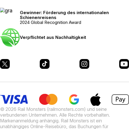
Gewinner: Förderung des internationalen
Schienenreisens
2024 Global Recognition Award
Verpflichtet aus Nachhaltigkeit
© 2026 Rail Monsters (railmonsters.com) und seine
verbundenen Unternehmen. Alle Rechte vorbehalten.
Markenanmeldung anhängig.
Rail Monsters ist ein
unabhängiges Online-Reisebüro, das Buchungen für