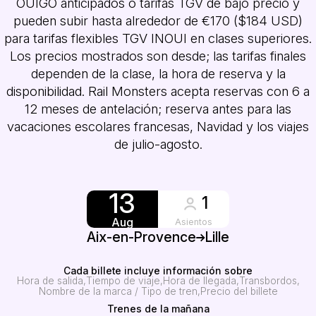
OUIGO anticipados o tarifas TGV de bajo precio y
pueden subir hasta alrededor de €170 ($184 USD)
para tarifas flexibles TGV INOUI en clases superiores.
Los precios mostrados son desde; las tarifas finales
dependen de la clase, la hora de reserva y la
disponibilidad. Rail Monsters acepta reservas con 6 a
12 meses de antelación; reserva antes para las
vacaciones escolares francesas, Navidad y los viajes
de julio-agosto.
13
1
Aug
Asientos
Aix-en-Provence
Lille
Cada billete incluye información sobre
Hora de salida
Tiempo de viaje
Hora de llegada
Transbordos
Nombre de la marca / Tipo de tren
Precio del billete
Trenes de la mañana