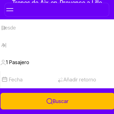
Trenes de Aix-en-Provence a Lille
1
Pasajero
Fecha
Añadir retorno
Buscar