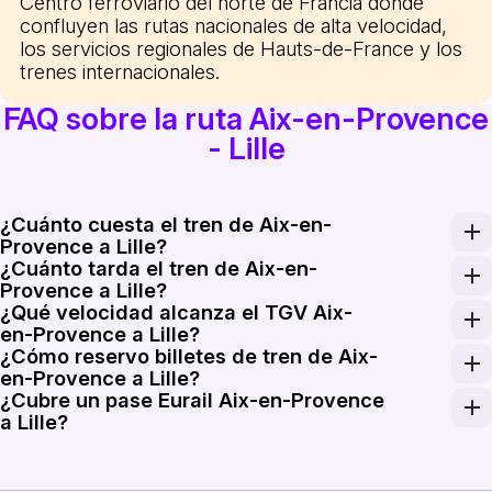
Centro ferroviario del norte de Francia donde
confluyen las rutas nacionales de alta velocidad,
los servicios regionales de Hauts-de-France y los
trenes internacionales.
FAQ sobre la ruta Aix-en-Provence
- Lille
¿Cuánto cuesta el tren de Aix-en-
Provence a Lille?
¿Cuánto tarda el tren de Aix-en-
Las tarifas de ida en tren de Aix-en-Provence a Lille 
Provence a Lille?
¿Qué velocidad alcanza el TGV Aix-
El TGV directo más rápido desde Aix-en-Provence TGV h
en-Provence a Lille?
¿Cómo reservo billetes de tren de Aix-
Los servicios TGV en la ruta de Aix-en-Provence a Lil
en-Provence a Lille?
¿Cubre un pase Eurail Aix-en-Provence
Reserva billetes de tren de Aix-en-Provence a Lille en 
a Lille?
Los pases Eurail válidos en Francia pueden utilizarse e