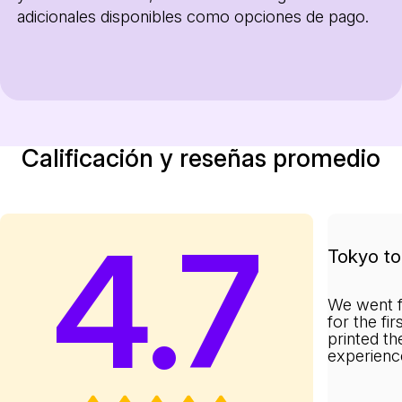
adicionales disponibles como opciones de pago.
Calificación y reseñas promedio
4.7
Tokyo to 
We went f
for the fi
printed th
experienc