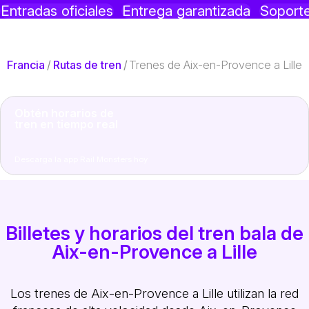
Entradas oficiales
Entrega garantizada
Soporte
Francia
/
Rutas de tren
/
Trenes de Aix-en-Provence a Lille
Obtén horarios de
tren en tiempo real
Descarga la app Rail Monsters hoy
Billetes y horarios del tren bala de
Aix-en-Provence a Lille
Los trenes de Aix-en-Provence a Lille utilizan la red