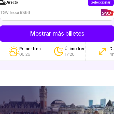
Seleccionar
Directo
TGV Inoui 9866
Mostrar más billetes
Primer tren
Último tren
Du
06:26
17:26
4h