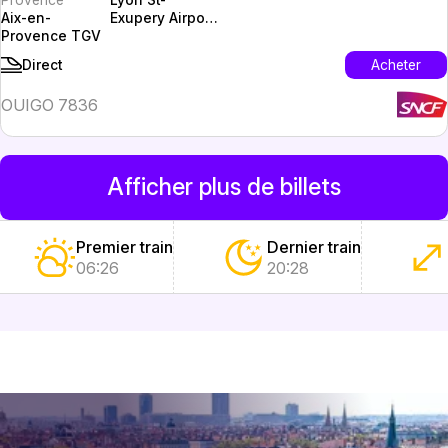
Aix-en-
Exupery Airport
Provence TGV
TGV (LYS)
Acheter
Direct
OUIGO 7836
Afficher plus de billets
Premier train
Dernier train
06:26
20:28