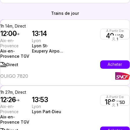
Trains de jour
1h 14m, Direct
À Partir De
12:00
13:14
49
USD
1
Aix-en-
Lyon
Provence
Lyon St-
Aix-en-
Exupery Airport
Provence TGV
TGV (LYS)
Acheter
Direct
OUIGO 7820
1h 27m, Direct
À Partir De
12:26
13:53
186
USD
1
Aix-en-
Lyon
Provence
Lyon Part-Dieu
Aix-en-
Provence TGV