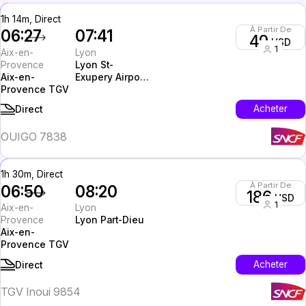
1h 14m, Direct
À Partir De
06:27
07:41
49
USD
1
Aix-en-
Lyon
Provence
Lyon St-
Aix-en-
Exupery Airport
Provence TGV
TGV (LYS)
Acheter
Direct
OUIGO 7838
1h 30m, Direct
À Partir De
06:50
08:20
186
USD
1
Aix-en-
Lyon
Provence
Lyon Part-Dieu
Aix-en-
Provence TGV
Acheter
Direct
TGV Inoui 9854