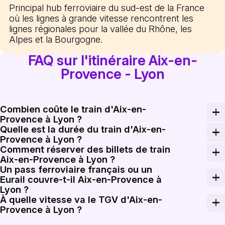
Principal hub ferroviaire du sud-est de la France
où les lignes à grande vitesse rencontrent les
lignes régionales pour la vallée du Rhône, les
Alpes et la Bourgogne.
FAQ sur l'itinéraire Aix-en-
Provence - Lyon
Combien coûte le train d'Aix-en-
Provence à Lyon ?
Quelle est la durée du train d'Aix-en-
Les tarifs aller simple d'Aix-en-Provence à Lyon commen
Provence à Lyon ?
Comment réserver des billets de train
Les trains directs les plus rapides d'Aix-en-Provence
Aix-en-Provence à Lyon ?
Un pass ferroviaire français ou un
Réservez des billets de train Aix-en-Provence à Lyon sur
Eurail couvre-t-il Aix-en-Provence à
Lyon ?
À quelle vitesse va le TGV d'Aix-en-
Les pass Eurail et Interrail sont valables sur les train
Provence à Lyon ?
Les services TGV sur le corridor Aix-en-Provence à Lyon