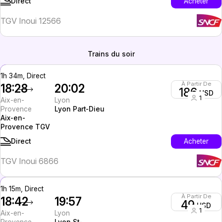
Acheter
Direct
TGV Inoui 12566
Trains du soir
1h 34m, Direct
À Partir De
18:28
20:02
186
USD
1
Aix-en-
Lyon
Provence
Lyon Part-Dieu
Aix-en-
Provence TGV
Acheter
Direct
TGV Inoui 6866
1h 15m, Direct
À Partir De
18:42
19:57
49
USD
1
Aix-en-
Lyon
Provence
Lyon St-