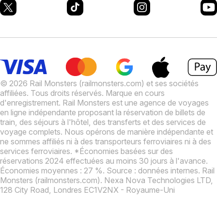
© 2026 Rail Monsters (railmonsters.com) et ses sociétés
affiliées. Tous droits réservés. Marque en cours
d'enregistrement.
Rail Monsters est une agence de voyages
en ligne indépendante proposant la réservation de billets de
train, des séjours à l'hôtel, des transferts et des services de
voyage complets. Nous opérons de manière indépendante et
ne sommes affiliés ni à des transporteurs ferroviaires ni à des
services ferroviaires.
*Économies basées sur des
réservations 2024 effectuées au moins 30 jours à l'avance.
Économies moyennes : 27 %. Source : données internes.
Rail
Monsters (railmonsters.com). Nexa Nova Technologies LTD,
128 City Road, Londres EC1V2NX - Royaume-Uni