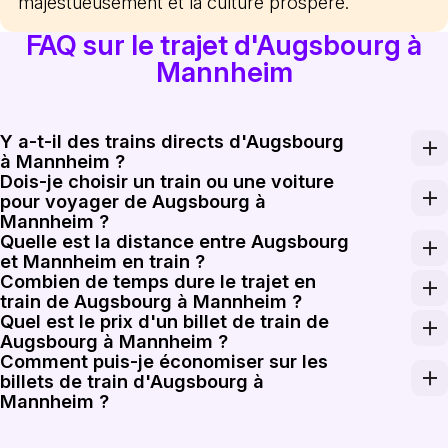
majestueusement et la culture prospère.
FAQ sur le trajet d'Augsbourg à
Mannheim
Y a-t-il des trains directs d'Augsbourg
à Mannheim ?
Dois-je choisir un train ou une voiture
Oui, il existe des trains directs disponibles d'Augsbou
pour voyager de Augsbourg à
Mannheim ?
Quelle est la distance entre Augsbourg
Le voyage en train offre une option détendue et efficac
et Mannheim en train ?
Combien de temps dure le trajet en
La distance entre Augsbourg et Mannheim est d'enviro
train de Augsbourg à Mannheim ?
Quel est le prix d'un billet de train de
Le trajet en train prend environ 2 à 2,5 heures, selon le
Augsbourg à Mannheim ?
Comment puis-je économiser sur les
Les billets pour le trajet en train de Augsbourg à Mann
billets de train d'Augsbourg à
Mannheim ?
Pour économiser sur les billets de train d'Augsbourg à 