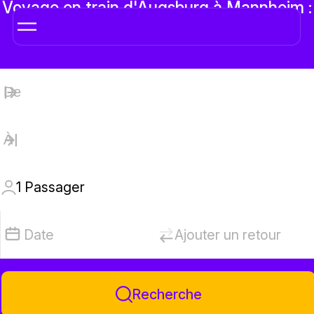
Voyage en train d'Augsburg à Mannheim :
Horaires et Tarifs
1
Passager
Date
Ajouter un retour
Recherche