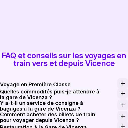
FAQ et conseils sur les voyages en
train vers et depuis Vicence
Voyage en Première Classe
Quelles commodités puis-je attendre à
Pour les trajets prolongés, envisagez de passer à la pr
la gare de Vicenza ?
Y a-t-il un service de consigne à
La gare de Vicenza offre des commodités essentielles, 
bagages à la gare de Vicenza ?
Comment acheter des billets de train
Oui, la gare de Vicenza dispose d'un service de consign
pour voyager depuis Vicenza ?
Les billets de train pour voyager depuis Vicenza peuvent
Restauration à la Gare de Vicenza