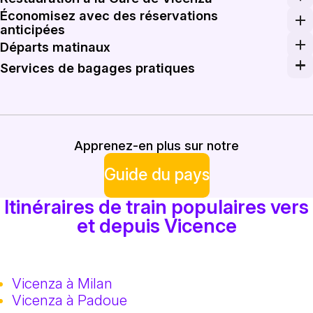
Économisez avec des réservations
Avant votre départ, profitez des options de restauratio
anticipées
Acheter vos billets de train à l'avance via notre plate
Départs matinaux
Commencez votre journée tôt en réservant des trains ma
Services de bagages pratiques
La gare de Vicenza propose des services pratiques de c
Apprenez-en plus sur notre
Guide du pays
Itinéraires de train populaires vers
et depuis Vicence
Vicenza à Milan
Vicenza à Padoue