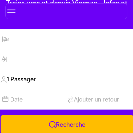
Trains vers et depuis Vicenza - Infos et
billets
1
Passager
Date
Ajouter un retour
Recherche