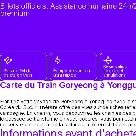
Billets officiels. Assistance humaine 24h/2
premium
Réservation
Plus de 1M de
Équipe de soutien
flexible et
trajets en train
ultra rapide
annulations
Carte du Train Goryeong à Yongg
Planifiez votre voyage de Goryeong à Yonggung avec le ser
Corée du Sud. L'itinéraire offre des vues sur de riches terr
campagne. En chemin, vous découvrirez les charmes des peti
le paysage se transforme en vues côtières, vous permettant
ne couvre pas seulement la distance, mais enrichit égalem
Informations avant d'achete