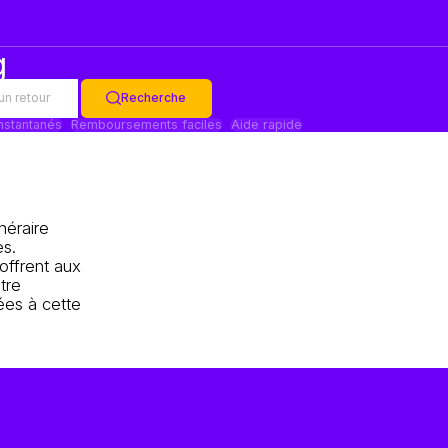
g
un retour
Recherche
instantanés
Remboursements faciles
Aide rapide
néraire
es.
offrent aux
tre
ées à cette