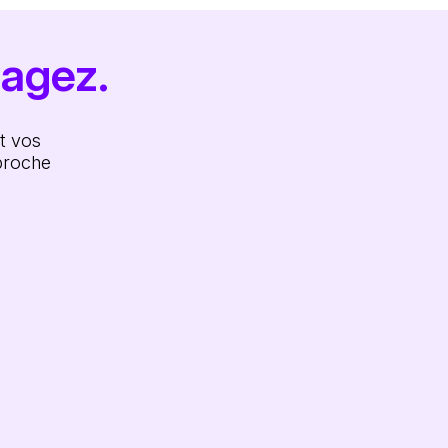
agez.
et vos
proche