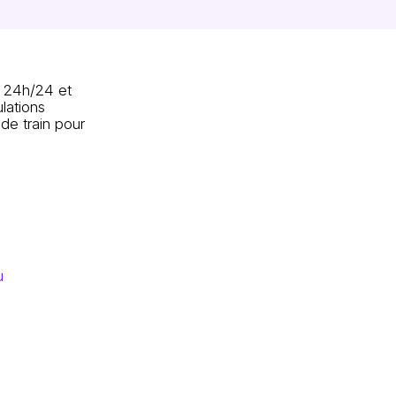
e 24h/24 et
lations
 de train pour
u