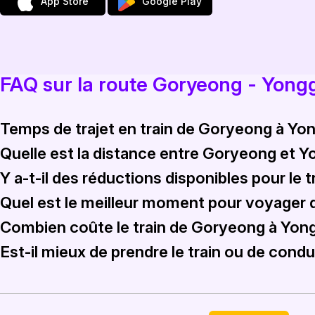
App Store
Google Play
FAQ sur la route Goryeong - Yon
Temps de trajet en train de Goryeong à Yo
Quelle est la distance entre Goryeong et Y
Le trajet en train de Goryeong à Yonggung prend généralemen
Y a-t-il des réductions disponibles pour le
La distance en train de Goryeong à Yonggung est d'environ
Quel est le meilleur moment pour voyager
Bien que des réductions spécifiques puissent varier, Rail M
Combien coûte le train de Goryeong à Yon
Le meilleur moment pour voyager de Goryeong à Yonggung est
Est-il mieux de prendre le train ou de con
Le tarif du train de Goryeong à Yonggung varie de 45 000 K
Bien que conduire offre de la flexibilité, le train procure 