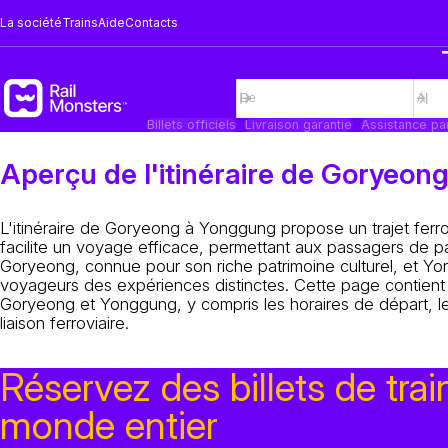
La société
Trains
Aide
Contacts
Billets officiels
Livraison garantie
Assistance pa
Aperçu de l'itinéraire de Goryeo
L'itinéraire de Goryeong à Yonggung propose un trajet ferrov
facilite un voyage efficace, permettant aux passagers de p
Goryeong, connue pour son riche patrimoine culturel, et Yong
voyageurs des expériences distinctes. Cette page contient d
Goryeong et Yonggung, y compris les horaires de départ, le
liaison ferroviaire.
Réservez des billets de trai
monde entier