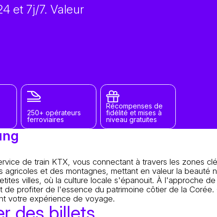
4 et 7j/7. Valeur
Récompenses de
250+ opérateurs
fidélité et mises à
ferroviaires
niveau gratuites
ung
vice de train KTX, vous connectant à travers les zones clé
es agricoles et des montagnes, mettant en valeur la beauté na
tes villes, où la culture locale s'épanouit. À l'approche d
 de profiter de l'essence du patrimoine côtier de la Corée
ent votre expérience de voyage.
r des billets