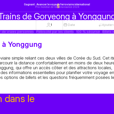
Gagnant : Avancer le voyage ferroviaire international
Prix mondial de reconnaissance 2024
Trains de Goryeong à Yonggun
1
Date
Ajouter 
r de vraies personnes
Plébiscité par les clients
100 % sécurisé
Billets 
ng à Yonggung
iaire simple reliant ces deux villes de Corée du Sud. Cet iti
arcourir la distance confortablement en moins de deux heur
gung, qui offre un accès côtier et des attractions locales, 
es informations essentielles pour planifier votre voyage en
s options de billets et les questions fréquemment posées li
n dans le