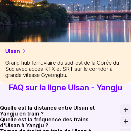
Ulsan
Grand hub ferroviaire du sud-est de la Corée du
Sud avec accès KTX et SRT sur le corridor à
grande vitesse Gyeongbu.
FAQ sur la ligne Ulsan - Yangju
Quelle est la distance entre Ulsan et
Yangju en train ?
Quelle est la fréquence des trains
La distance entre Ulsan et Yangju en train est d'enviro
d'Ulsan à Yangju ?