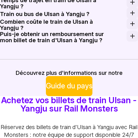
Temps de trajet en train de Ulsan à
Les trains d'Ulsan à Yangju circulent régulièrement tout 
Yangju ?
Le trajet de Ulsan à Yangju prend généralement environ 3
Train ou bus de Ulsan à Yangju ?
Combien coûte le train de Ulsan à
Bien que les bus puissent offrir un tarif inférieur, pr
Yangju ?
Puis-je obtenir un remboursement sur
Le train de Ulsan à Yangju coûte entre 45 000 KRW et 6
mon billet de train d'Ulsan à Yangju ?
Les politiques de remboursement peuvent varier en fonct
Découvrez plus d'informations sur notre
Guide du pays
Achetez vos billets de train Ulsan -
Yangju sur Rail Monsters
Réservez des billets de train d'Ulsan à Yangju avec Rail
Monsters : notre équipe de support disponible 24/7