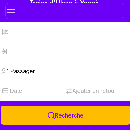
Trains d'Ulsan à Yangju
1
Passager
Date
Ajouter un retour
Recherche