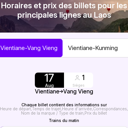
Horaires et prix des billets pour les
principales lignes au Laos
Vientiane-Vang Vieng
Vientiane-Kunming
17
1
Aug
Sièges
Vientiane
Vang Vieng
Chaque billet contient des informations sur
Heure de départ
Temps de trajet
Heure d'arrivée
Correspondances
Nom de la marque / Type de train
Prix du billet
Trains du matin