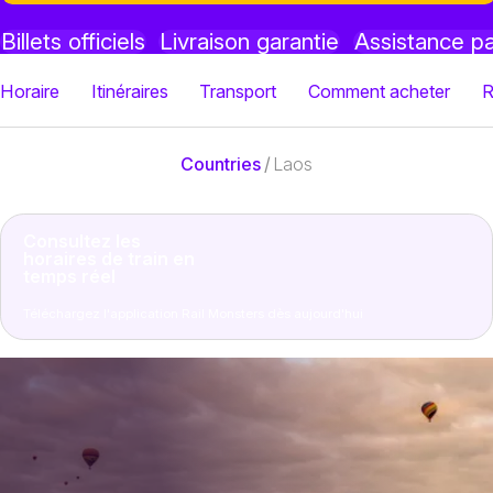
Billets officiels
Livraison garantie
Assistance p
Horaire
Itinéraires
Transport
Comment acheter
R
Countries
/
Laos
Consultez les
horaires de train en
temps réel
Téléchargez l'application Rail Monsters dès aujourd'hui