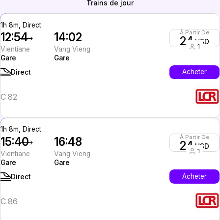
Trains de jour
1h 8m, Direct
À Partir De
12:54
14:02
24
USD
1
Vientiane
Vang Vieng
Gare
Gare
Acheter
Direct
C 82
1h 8m, Direct
À Partir De
15:40
16:48
24
USD
1
Vientiane
Vang Vieng
Gare
Gare
Acheter
Direct
C 86