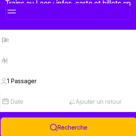
Trains au Laos : infos, carte et billets en
ligne
1
Passager
Date
Ajouter un retour
Recherche