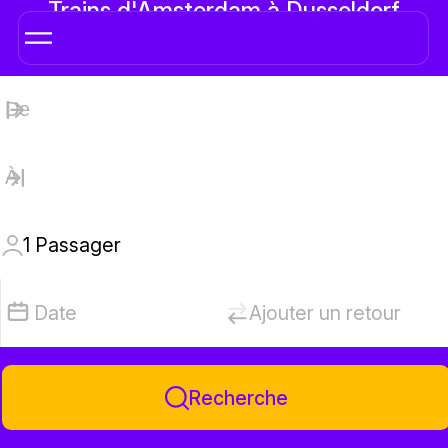
Trains d'Amsterdam à Dusseldorf
1
Passager
Date
Ajouter un retour
Recherche