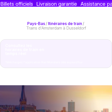
Billets officiels
Livraison garantie
Assistance p
Pays-Bas
/
Itinéraires de train
/
Trains d'Amsterdam à Dusseldorf
Consultez les
horaires de train en
temps réel
Téléchargez l'application Rail Monsters dès aujourd'hui