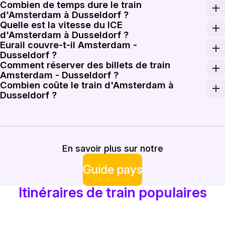
Combien de temps dure le train
d'Amsterdam à Dusseldorf ?
Quelle est la vitesse du ICE
Le train direct ICE International le plus rapide d'Ams
d'Amsterdam à Dusseldorf ?
Eurail couvre-t-il Amsterdam -
Les trains ICE International sur ce corridor peuvent r
Dusseldorf ?
Comment réserver des billets de train
Les pass Eurail et Interrail sont valables sur cette lig
Amsterdam - Dusseldorf ?
Combien coûte le train d'Amsterdam à
Réservez des billets de train Amsterdam - Dusseldorf su
Dusseldorf ?
Les tarifs aller simple en ICE d'Amsterdam à Dusseldorf
En savoir plus sur notre
Guide pays
Itinéraires de train populaires