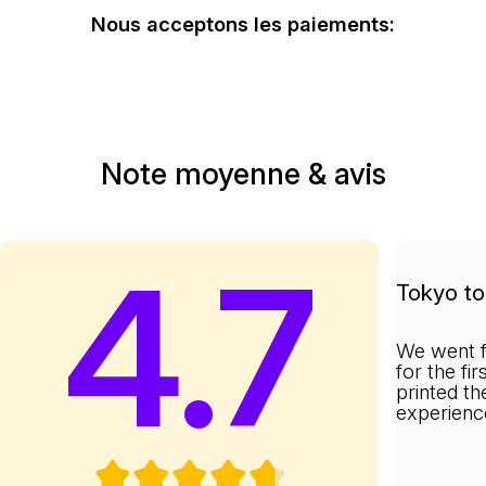
Nous acceptons les paiements:
Note moyenne & avis
4.7
Tokyo to 
We went f
for the fi
printed th
experienc