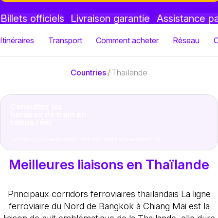
Billets officiels
Livraison garantie
Assistance p
Itinéraires
Transport
Comment acheter
Réseau
C
Countries
/
Thaïlande
Consultez les
horaires de train en
temps réel
Téléchargez l'application Rail Monsters dès aujourd'hui
Meilleures liaisons en Thaïlande
Principaux corridors ferroviaires thaïlandais
La ligne
ferroviaire du Nord de Bangkok à Chiang Mai est la