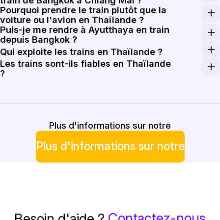
Pourquoi prendre le train plutôt que la
Le trajet entre Bangkok et Chiang Mai dure généralement
voiture ou l'avion en Thaïlande ?
Puis-je me rendre à Ayutthaya en train
Les trains thaïlandais relient le centre des villes et l
depuis Bangkok ?
Oui. Ayutthaya est l'une des villes historiques de Thaïla
Qui exploite les trains en Thaïlande ?
Les trains sont-ils fiables en Thaïlande
Le réseau ferroviaire de voyageurs de Thaïlande est ex
?
Les trains SRT sont très fréquentés sur les lignes prin
Plus d'informations sur notre
Plus d'informations sur notre
Contactez-nous
Besoin d'aide ?