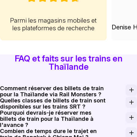
Parmi les magasins mobiles et
Denise H
les plateformes de recherche
FAQ et faits sur les trains en
Thaïlande
Comment réserver des billets de train
pour la Thaïlande via Rail Monsters ?
Quelles classes de billets de train sont
Saisissez votre gare de départ, votre gare d'arrivée et 
disponibles sur les trains SRT ?
Pourquoi devrais-je réserver mes
Les trains SRT de longue distance proposent généraleme
billets de train pour la Thaïlande à
l'avance ?
Combien de temps dure le trajet en
La réservation à l'avance est particulièrement importa
train de Bangkok à Chiang Mai ?