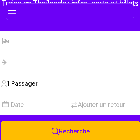
Trains en Thaïlande : infos, carte et billets
en ligne
1
Passager
Date
Ajouter un retour
Recherche