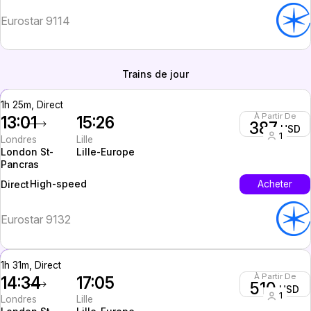
Eurostar 9114
Trains de jour
1h 25m, Direct
À Partir De
13:01
15:26
387
USD
1
Londres
Lille
London St-
Lille-Europe
Pancras
High-speed
Acheter
Direct
Eurostar 9132
1h 31m, Direct
À Partir De
14:34
17:05
510
USD
1
Londres
Lille