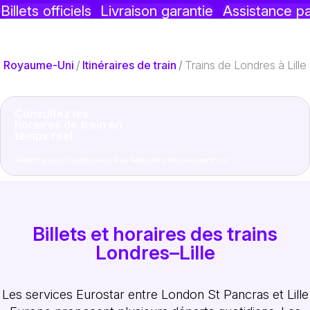
Billets officiels
Livraison garantie
Assistance p
Royaume-Uni
/
Itinéraires de train
/
Trains de Londres à Lille
Consultez les
horaires de train en
temps réel
Téléchargez l'application Rail Monsters dès aujourd'hui
Billets et horaires des trains
Londres–Lille
Les services Eurostar entre London St Pancras et Lille