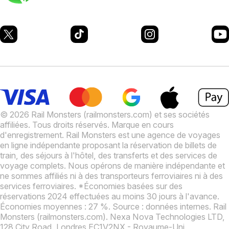
© 2026 Rail Monsters (railmonsters.com) et ses sociétés
affiliées. Tous droits réservés. Marque en cours
d'enregistrement.
Rail Monsters est une agence de voyages
en ligne indépendante proposant la réservation de billets de
train, des séjours à l'hôtel, des transferts et des services de
voyage complets. Nous opérons de manière indépendante et
ne sommes affiliés ni à des transporteurs ferroviaires ni à des
services ferroviaires.
*Économies basées sur des
réservations 2024 effectuées au moins 30 jours à l'avance.
Économies moyennes : 27 %. Source : données internes.
Rail
Monsters (railmonsters.com). Nexa Nova Technologies LTD,
128 City Road, Londres EC1V2NX - Royaume-Uni