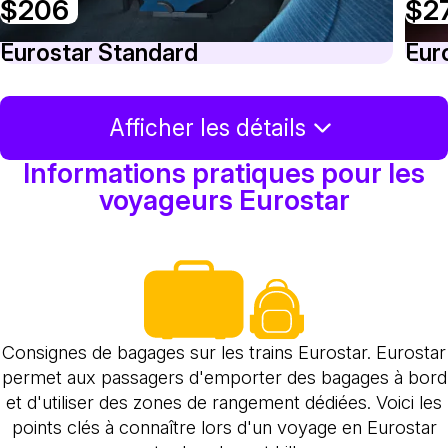
$206
$2
Eurostar Standard
Eur
Afficher les détails
Informations pratiques pour les
voyageurs Eurostar
Consignes de bagages sur les trains Eurostar. Eurostar
permet aux passagers d'emporter des bagages à bord
et d'utiliser des zones de rangement dédiées. Voici les
points clés à connaître lors d'un voyage en Eurostar