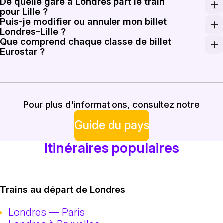
De quelle gare à Londres part le train
Les services directs Eurostar entre London St Pancras 
pour Lille ?
Puis-je modifier ou annuler mon billet
Les Eurostar à destination de Lille partent de London St P
Londres–Lille ?
Que comprend chaque classe de billet
Les options de modification et d'annulation dépendent d
Eurostar ?
La classe Standard propose des sièges de base ; la Stand
Pour plus d'informations, consultez notre
Guide du pays
Itinéraires populaires
Trains au départ de Londres
Londres — Paris