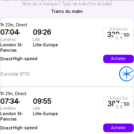
Nom de la marque / Type de train
Prix du billet
Trains du matin
1h 22m, Direct
À Partir De
07:04
09:26
339
USD
1
Londres
Lille
London St-
Lille-Europe
Pancras
High-speed
Acheter
Direct
Eurostar 9110
1h 21m, Direct
À Partir De
07:34
09:55
387
USD
1
Londres
Lille
London St-
Lille-Europe
Pancras
High-speed
Acheter
Direct