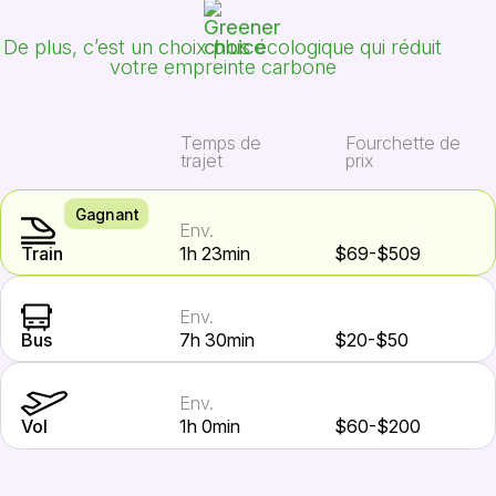
De plus, c’est un choix plus écologique qui réduit
votre empreinte carbone
Temps de
Fourchette de
trajet
prix
Gagnant
Env.
Train
1h 23min
$69-$509
Env.
Bus
7h 30min
$20-$50
Env.
Vol
1h 0min
$60-$200