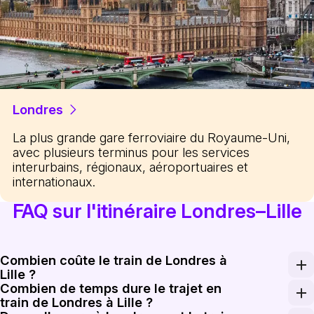
Londres
La plus grande gare ferroviaire du Royaume-Uni,
avec plusieurs terminus pour les services
interurbains, régionaux, aéroportuaires et
internationaux.
FAQ sur l'itinéraire Londres–Lille
Combien coûte le train de Londres à
Lille ?
Combien de temps dure le trajet en
Les tarifs aller simple Eurostar varient généralement d
train de Londres à Lille ?