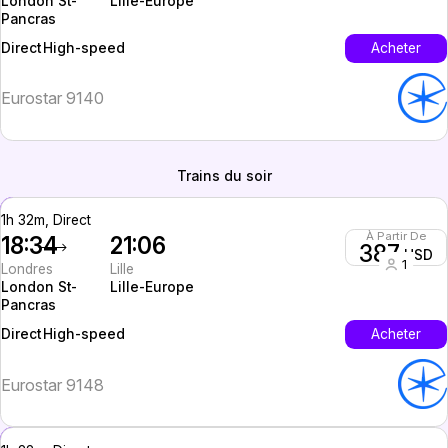
London St-
Lille-Europe
Pancras
High-speed
Acheter
Direct
Eurostar 9140
Trains du soir
1h 32m, Direct
À Partir De
18:34
21:06
387
USD
1
Londres
Lille
London St-
Lille-Europe
Pancras
High-speed
Acheter
Direct
Eurostar 9148