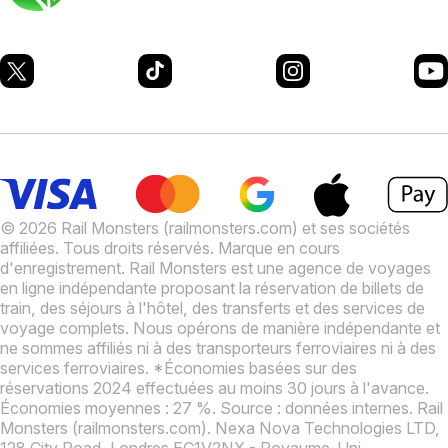
© 2026 Rail Monsters (railmonsters.com) et ses sociétés
affiliées. Tous droits réservés. Marque en cours
d'enregistrement.
Rail Monsters est une agence de voyages
en ligne indépendante proposant la réservation de billets de
train, des séjours à l'hôtel, des transferts et des services de
voyage complets. Nous opérons de manière indépendante et
ne sommes affiliés ni à des transporteurs ferroviaires ni à des
services ferroviaires.
*Économies basées sur des
réservations 2024 effectuées au moins 30 jours à l'avance.
Économies moyennes : 27 %. Source : données internes.
Rail
Monsters (railmonsters.com). Nexa Nova Technologies LTD,
128 City Road, Londres EC1V2NX - Royaume-Uni