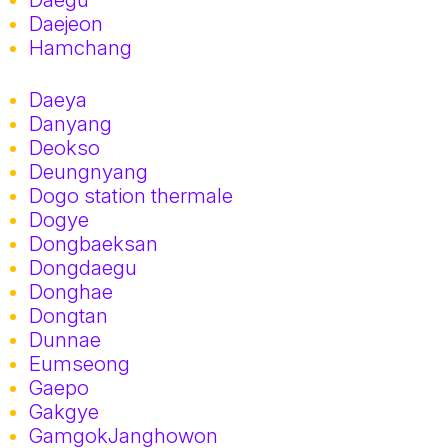
Daejeon
Hamchang
Daeya
Danyang
Deokso
Deungnyang
Dogo station thermale
Dogye
Dongbaeksan
Dongdaegu
Donghae
Dongtan
Dunnae
Eumseong
Gaepo
Gakgye
GamgokJanghowon