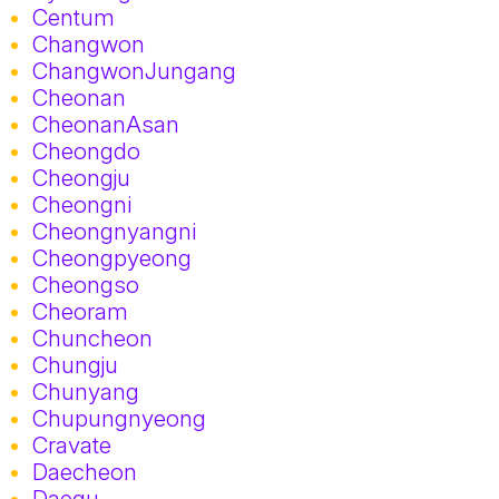
Centum
Changwon
ChangwonJungang
Cheonan
CheonanAsan
Cheongdo
Cheongju
Cheongni
Cheongnyangni
Cheongpyeong
Cheongso
Cheoram
Chuncheon
Chungju
Chunyang
Chupungnyeong
Cravate
Daecheon
Daegu