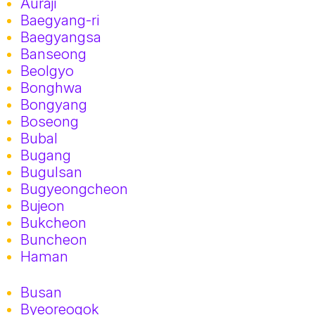
Auraji
Baegyang-ri
Baegyangsa
Banseong
Beolgyo
Bonghwa
Bongyang
Boseong
Bubal
Bugang
Bugulsan
Bugyeongcheon
Bujeon
Bukcheon
Buncheon
Haman
Busan
Byeoreogok