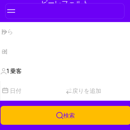
ビーレフェルト
1
乗客
日付
戻りを追加
検索