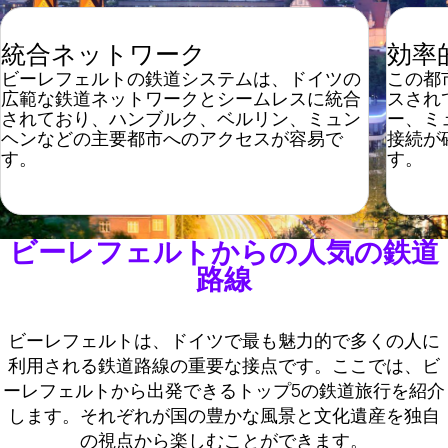
統合ネットワーク
効率
ビーレフェルトの鉄道システムは、ドイツの
この都
広範な鉄道ネットワークとシームレスに統合
スされ
されており、ハンブルク、ベルリン、ミュン
ー、ミ
ヘンなどの主要都市へのアクセスが容易で
接続が
す。
す。
ビーレフェルトからの人気の鉄道
路線
ビーレフェルトは、ドイツで最も魅力的で多くの人に
利用される鉄道路線の重要な接点です。ここでは、ビ
ーレフェルトから出発できるトップ5の鉄道旅行を紹介
します。それぞれが国の豊かな風景と文化遺産を独自
の視点から楽しむことができます。