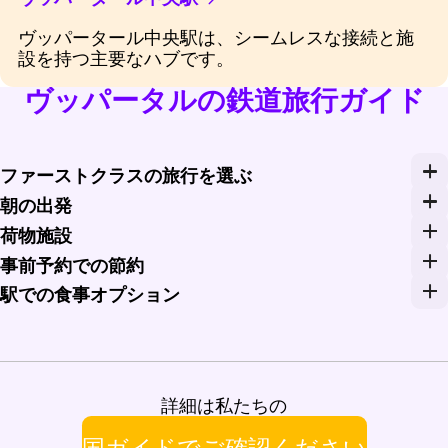
ヴッパータール中央駅は、シームレスな接続と施
設を持つ主要なハブです。
ヴッパータルの鉄道旅行ガイド
ファーストクラスの旅行を選ぶ
より快適な旅のために、ファーストクラスへのアップ
朝の出発
朝の列車を予約して早く冒険を始めましょう。ヴッパー
荷物施設
ヴッパータール中央駅では便利な荷物預かりサービス
事前予約での節約
Rail Monstersのようなサービスを通じて事
駅での食事オプション
出発前に、ヴッパータール中央駅で多様な食事オプション
詳細は私たちの
国ガイドでご確認ください