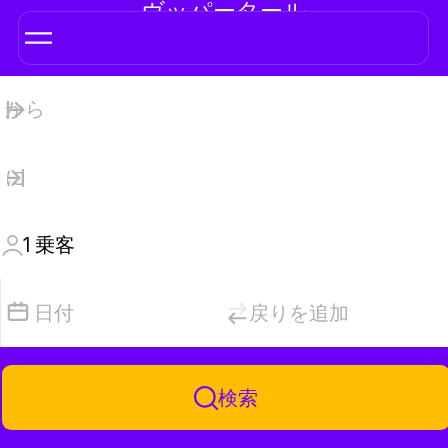
ヴッパータール
1
乗客
日付
戻りを追加
検索