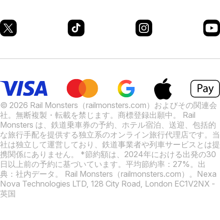
© 2026 Rail Monsters（railmonsters.com）およびその関連会
社。無断複製・転載を禁じます。商標登録出願中。
Rail
Monsters は、鉄道乗車券の予約、ホテル宿泊、送迎、包括的
な旅行手配を提供する独立系のオンライン旅行代理店です。当
社は独立して運営しており、鉄道事業者や列車サービスとは提
携関係にありません。
*節約額は、2024年における出発の30
日以上前の予約に基づいています。平均節約率：27%。出
典：社内データ。
Rail Monsters（railmonsters.com）。Nexa
Nova Technologies LTD, 128 City Road, London EC1V2NX -
英国