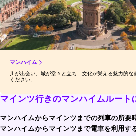
マンハイム
川が出会い、城が堂々と立ち、文化が栄える魅力的な
ください。
マインツ行きのマンハイムルートに
マンハイムからマインツまでの列車の所要
マンハイムからマインツまで電車を利用す
マンハイムからマインツまでの直通列車の所要時間は約25