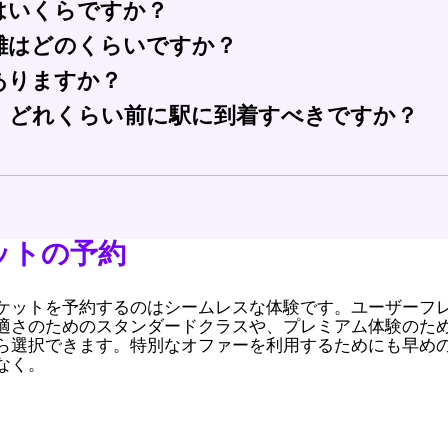
はいくらですか？
となくリラックスでき、さらに発車が頻繁で、運転するよ
離はどのくらいですか？
チケットで€15から€20の間です。料金は予約のタイミ
ありますか？
ートルです。
、どれくらい前に駅に到着すべきですか？
まな割引があります。学生、高齢者、またはグループ旅行者
お勧めします。これにより、プラットフォームを見つけて列
ットの予約
ケットを予約するのはシームレスな体験です。ユーザーフ
適さのためのスタンダードクラスや、プレミアム体験のた
ら選択できます。特別なオファーを利用するためにも早め
なく。