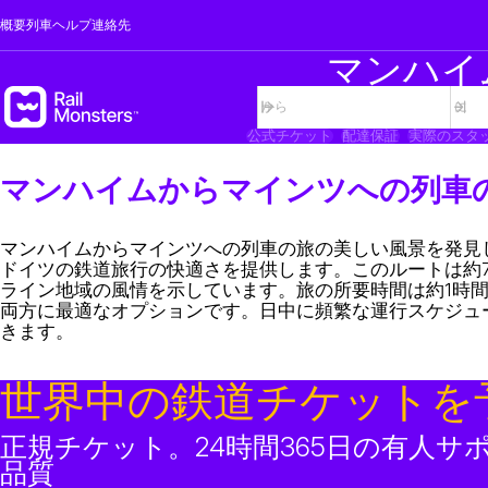
概要
列車
ヘルプ
連絡先
マンハイ
公式チケット
配達保証
実際のスタ
マンハイムからマインツへの列車
マンハイムからマインツへの列車の旅の美しい風景を発見
ドイツの鉄道旅行の快適さを提供します。このルートは約
ライン地域の風情を示しています。旅の所要時間は約1時間
両方に最適なオプションです。日中に頻繁な運行スケジュ
きます。
世界中の鉄道チケットを
正規チケット。24時間365日の有人サ
品質