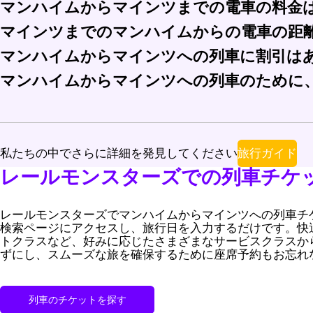
マンハイムからマインツまでの電車の料金
電車を利用すれば、交通渋滞や駐車のストレスを感じるこ
マインツまでのマンハイムからの電車の距
マンハイムからマインツまでの電車の料金は、標準クラスの
マンハイムからマインツへの列車に割引は
マンハイムからマインツまでの電車での距離は約30キロメ
マンハイムからマインツへの列車のために
はい、マンハイムからマインツへの列車のチケットにはさまざ
出発予定時刻の少なくとも15分前に駅に到着することを
旅行ガイド
私たちの中でさらに詳細を発見してください
レールモンスターズでの列車チケ
レールモンスターズでマンハイムからマインツへの列車チ
検索ページにアクセスし、旅行日を入力するだけです。快
トクラスなど、好みに応じたさまざまなサービスクラスか
ずにし、スムーズな旅を確保するために座席予約もお忘れ
列車のチケットを探す