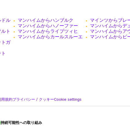
ルドル
マンハイムからハンブルク
マインツからブレ
マンハイムからハノーファー
マンハイムからデ
フルト
マンハイムからライプツィヒ
マンハイムからア
マンハイムからカールスルーエ
マンハイムからビ
ットガ
ント
利用規約
プライバシー / クッキー
Cookie settings
持続可能性への取り組み