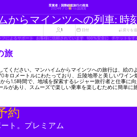
受賞者：国際鉄道旅行の推進
2024年グローバル認識賞
ムからマインツへの列車: 時
1
日付
戻りを
ッフによるサポート
お客様に信頼されています
100%安全に
チケットをす
の旅
してください。マンハイムからマインツへの旅行は、絵の
70キロメートルにわたっており、丘陵地帯と美しいワイン
から1.5時間で、地域を探索するレジャー旅行者と仕事に
ールがあり、スムーズで楽しい乗車を楽しむために簡単に
予約
ポート。プレミアム