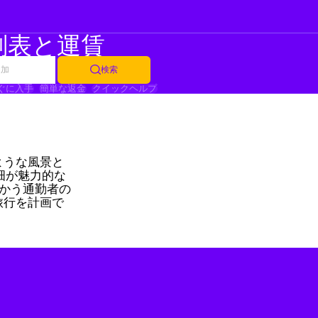
刻表と運賃
追加
検索
ぐに入手
簡単な返金
クイックヘルプ
ような風景と
畑が魅力的な
向かう通勤者の
旅行を計画で