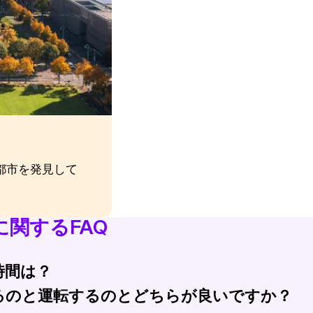
都市を発見して
関するFAQ
時間は？
るのと運転するのとどちらが良いですか？
から35分で、迅速で便利なオプションです。