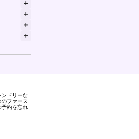
りも柔軟性が高い場合があります。
ングや旅行クラスによって異なる場合があります。
の場合、特定の運賃割引をチェックしてください。また、早め
車に乗るための十分な時間が得られます。事前にチケット
レンドリーな
めのファース
の予約を忘れ