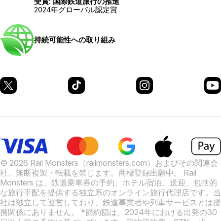
受賞: 国際鉄道旅行の推進
2024年グローバル認定賞
持続可能性への取り組み
© 2026 Rail Monsters（railmonsters.com）およびその関連会
社。無断複製・転載を禁じます。商標登録出願中。
Rail
Monsters は、鉄道乗車券の予約、ホテル宿泊、送迎、包括的
な旅行手配を提供する独立系のオンライン旅行代理店です。当
社は独立して運営しており、鉄道事業者や列車サービスとは提
携関係にありません。
*節約額は、2024年における出発の30