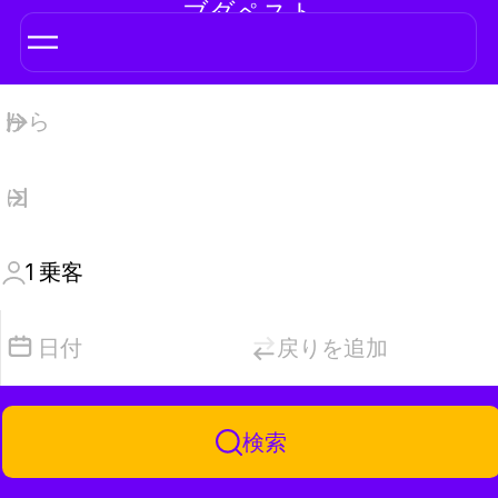
ブダペスト
1
乗客
日付
戻りを追加
検索