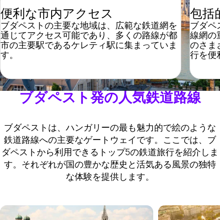
便利な市内アクセス
包括
ブダペストの主要な地域は、広範な鉄道網を
ブダペ
通じてアクセス可能であり、多くの路線が都
線網の
市の主要駅であるケレティ駅に集まっていま
のさま
す。
行を便
ブダペスト発の人気鉄道路線
ブダペストは、ハンガリーの最も魅力的で絵のような
鉄道路線への主要なゲートウェイです。ここでは、ブ
ダペストから利用できるトップ5の鉄道旅行を紹介しま
す。それぞれが国の豊かな歴史と活気ある風景の独特
な体験を提供します。