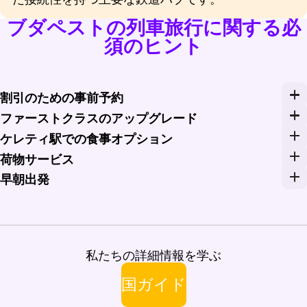
ブダペストの列車旅行に関する必
須のヒント
割引のための事前予約
Rail Monstersなどのプラットフォームを通
ファーストクラスのアップグレード
長距離の旅には、ファーストクラスにアップグレード
ケレティ駅での食事オプション
旅に出発する前に、ケレティ駅の多様な食事オプショ
荷物サービス
ブダペストのケレティ駅には便利な荷物預かりと配送
早朝出発
早朝の列車を予約して一日をスタートさせましょう。ブ
私たちの詳細情報を学ぶ
国ガイド