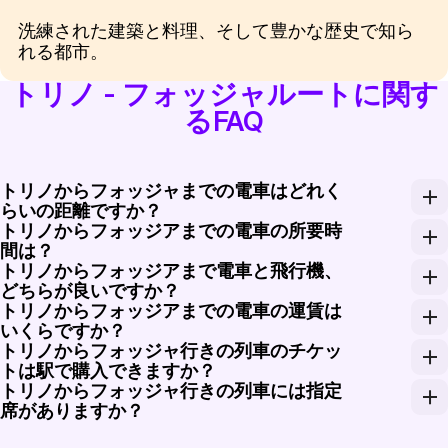
洗練された建築と料理、そして豊かな歴史で知ら
れる都市。
トリノ - フォッジャルートに関す
るFAQ
トリノからフォッジャまでの電車はどれく
らいの距離ですか？
トリノからフォッジアまでの電車の所要時
トリノからフォッジャまでの電車の距離は約830キロ
間は？
トリノからフォッジアまで電車と飛行機、
トリノからフォッジアまでの高速列車は、特定のサービ
どちらが良いですか？
トリノからフォッジアまでの電車の運賃は
飛行機は移動時間が速いですが、電車の快適さと利便
いくらですか？
トリノからフォッジャ行きの列車のチケッ
トリノからフォッジアまでの電車の運賃は、エコノミー
トは駅で購入できますか？
トリノからフォッジャ行きの列車には指定
はい、トリノからフォッジャ行きの列車のチケットは駅で
席がありますか？
はい、トリノからフォッジャへ向かう多くの列車には指定席