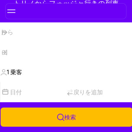
トリノからフォッジャ行きの列車
1
乗客
日付
戻りを追加
検索