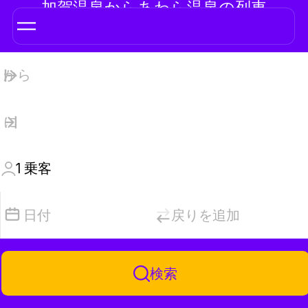
加賀温泉からあわら温泉の列車
1
乗客
日付
戻りを追加
検索