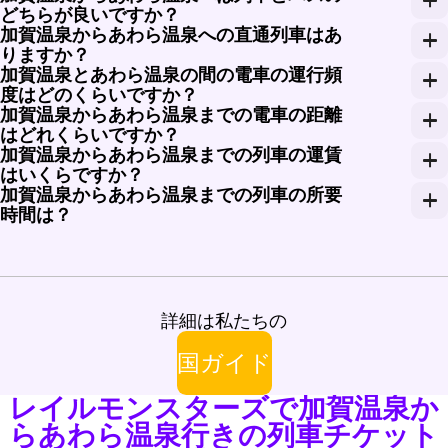
どちらが良いですか？
加賀温泉からあわら温泉への直通列車はあ
バスも利用できますが、列車はより早く便利で、快適
りますか？
加賀温泉とあわら温泉の間の電車の運行頻
はい、加賀温泉からあわら温泉への直通列車がありま
度はどのくらいですか？
加賀温泉からあわら温泉までの電車の距離
加賀温泉とあわら温泉の間の電車は、1日を通して定期
はどれくらいですか？
加賀温泉からあわら温泉までの列車の運賃
加賀温泉とあわら温泉の間の距離は、おおよそ10キロ
はいくらですか？
加賀温泉からあわら温泉までの列車の所要
加賀温泉からあわら温泉までの列車の運賃は、エコノミー
時間は？
加賀温泉からあわら温泉までの列車の旅は、通常10分
詳細は私たちの
国ガイド
レイルモンスターズで加賀温泉か
らあわら温泉行きの列車チケット