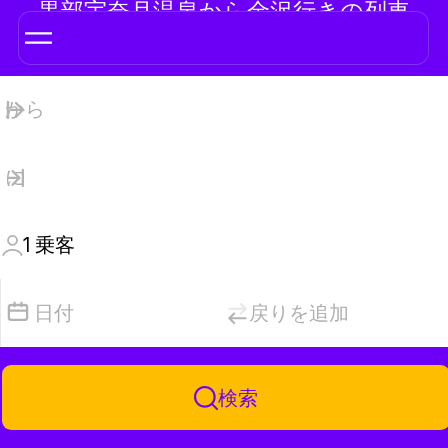
黒部宇奈月温泉から金沢行きの列車
1
乗客
日付
戻りを追加
検索