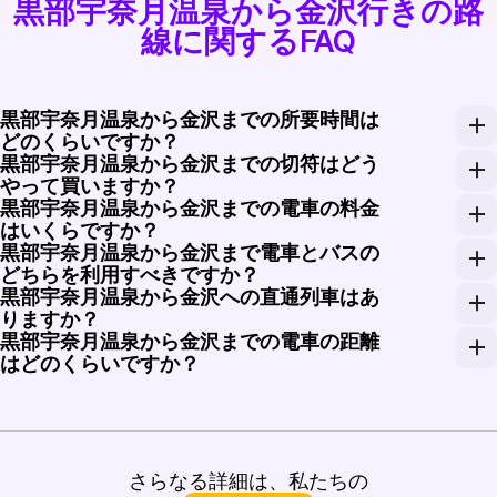
黒部宇奈月温泉から金沢行きの路
線に関するFAQ
黒部宇奈月温泉から金沢までの所要時間は
どのくらいですか？
黒部宇奈月温泉から金沢までの切符はどう
旅の所要時間は約1.5から2時間で、選択した電車のサ
やって買いますか？
黒部宇奈月温泉から金沢までの電車の料金
黒部宇奈月温泉から金沢までの切符を購入するには、Ra
はいくらですか？
黒部宇奈月温泉から金沢まで電車とバスの
黒部宇奈月温泉から金沢までの電車は、エコノミークラス
どちらを利用すべきですか？
黒部宇奈月温泉から金沢への直通列車はあ
電車はその速さと快適さからよく勧められ、美しい日
りますか？
黒部宇奈月温泉から金沢までの電車の距離
直通列車はありませんが、富山などの駅で乗り換えが
はどのくらいですか？
黒部宇奈月温泉から金沢までの電車での総距離は約90
さらなる詳細は、私たちの