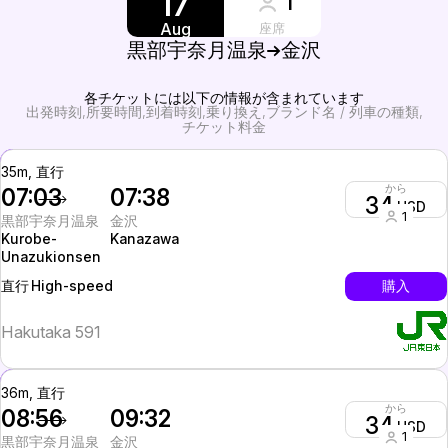
17
1
Aug
座席
黒部宇奈月温泉
金沢
各チケットには以下の情報が含まれています
出発時刻
所要時間
到着時刻
乗り換え
ブランド名 / 列車の種類
チケット料金
35m, 直行
から
07:03
07:38
34
USD
1
黒部宇奈月温泉
金沢
Kurobe-
Kanazawa
Unazukionsen
High-speed
購入
直行
Hakutaka 591
36m, 直行
から
08:56
09:32
34
USD
1
黒部宇奈月温泉
金沢