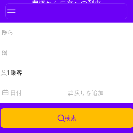
豊橋から東京への列車
1
乗客
日付
戻りを追加
検索