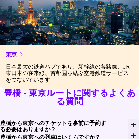
東京
日本最大の鉄道ハブであり、新幹線の各路線、JR
東日本の在来線、首都圏を結ぶ空港鉄道サービス
をつないでいます。
豊橋 - 東京ルートに関するよくあ
る質問
豊橋から東京へのチケットを事前に予約す
る必要はありますか？
自由席は多くの場合利用可能ですが、連休中や午前中の混雑
豊橋から東京への列車はいくらですか？