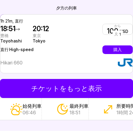
夕方の列車
1h 21m, 直行
から
18:51
20:12
100
USD
1
豊橋
東京
Toyohashi
Tokyo
High-speed
購入
直行
Hikari 660
チケットをもっと表示
始発列車
最終列車
所要時
06:46
18:51
1時間 2