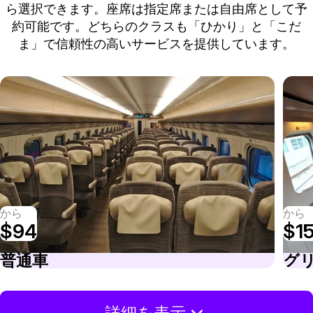
ら選択できます。座席は指定席または自由席として予
約可能です。どちらのクラスも「ひかり」と「こだ
ま」で信頼性の高いサービスを提供しています。
から
から
$94
$1
普通車
グ