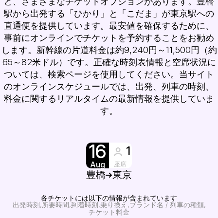
ど、さまざまなチケットオプションがあります。豊橋
駅から出発する「ひかり」と「こだま」が東京駅への
直通便を提供しています。最安値を確保するために、
事前にオンラインでチケットを予約することをお勧め
します。新幹線の片道料金は約9,240円～11,500円（約
65～82米ドル）です。正確な時刻表情報と空席状況に
ついては、検索ページを使用してください。当サイト
のオンラインスケジュールでは、出発、列車の時刻、
料金に関するリアルタイムの最新情報を提供していま
す。
16
1
Aug
座席
豊橋
東京
各チケットには以下の情報が含まれています
出発時刻
所要時間
到着時刻
乗り換え
ブランド名 / 列車の種類
チケット料金