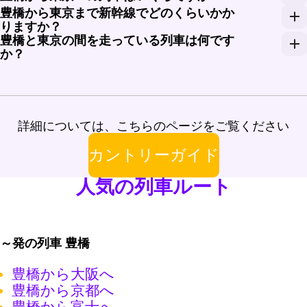
豊橋から東京まで新幹線でどのくらいかか
豊橋から東京への新幹線の片道チケットは、座席の種類やサ
りますか？
豊橋と東京の間を走っている列車は何です
「ひかり」を利用した場合、所要時間は約1時間25分
か？
東海道新幹線はこのルートで「ひかり」と「こだま」
詳細については、こちらのページをご覧ください
カントリーガイド
人気の列車ルート
～発の列車 豊橋
豊橋から大阪へ
豊橋から京都へ
豊橋から富士へ