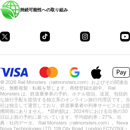
持続可能性への取り組み
© 2026 Rail Monsters（railmonsters.com）およびその関連会
社。無断複製・転載を禁じます。商標登録出願中。
Rail
Monsters は、鉄道乗車券の予約、ホテル宿泊、送迎、包括的
な旅行手配を提供する独立系のオンライン旅行代理店です。当
社は独立して運営しており、鉄道事業者や列車サービスとは提
携関係にありません。
*節約額は、2024年における出発の30
日以上前の予約に基づいています。平均節約率：27%。出
典：社内データ。
Rail Monsters（railmonsters.com）。Nexa
Nova Technologies LTD, 128 City Road, London EC1V2NX -