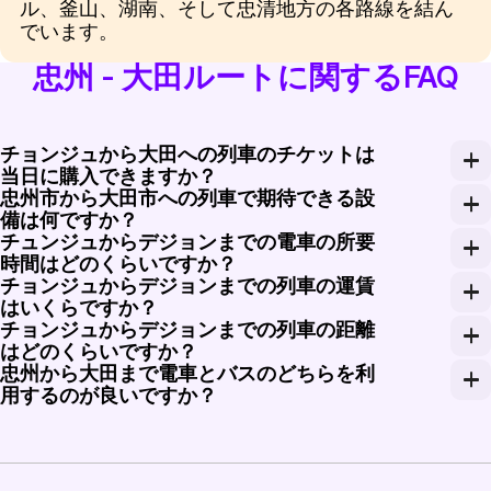
ル、釜山、湖南、そして忠清地方の各路線を結ん
でいます。
忠州 - 大田ルートに関するFAQ
チョンジュから大田への列車のチケットは
当日に購入できますか？
忠州市から大田市への列車で期待できる設
はい、チョンジュから大田への列車のチケットは当日に購
備は何ですか？
チュンジュからデジョンまでの電車の所要
忠州市から大田市への列車では、快適な座席、車内トイ
時間はどのくらいですか？
チョンジュからデジョンまでの列車の運賃
チュンジュからデジョンまでの電車の所要時間は、選択
はいくらですか？
チョンジュからデジョンまでの列車の距離
チョンジュからデジョンまでの列車は、エコノミークラスの
はどのくらいですか？
忠州から大田まで電車とバスのどちらを利
チョンジュからデジョンまでの列車の旅は約80キロメ
用するのが良いですか？
両方の選択肢は利用可能ですが、電車はより快適で、