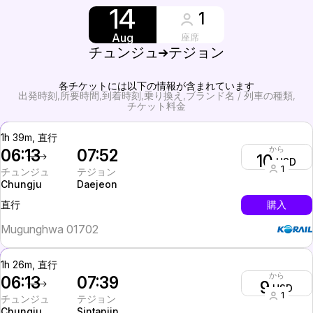
14
1
Aug
座席
チュンジュ
テジョン
各チケットには以下の情報が含まれています
出発時刻
所要時間
到着時刻
乗り換え
ブランド名 / 列車の種類
チケット料金
1h 39m, 直行
から
06:13
07:52
10
USD
1
チュンジュ
テジョン
Chungju
Daejeon
InterCity
購入
直行
Mugunghwa 01702
1h 26m, 直行
から
06:13
07:39
9
USD
1
チュンジュ
テジョン
Chungju
Sintanjin