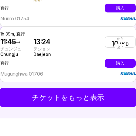
InterCity
購入
直行
Nuriro 01754
1h 39m, 直行
から
11:45
13:24
10
USD
1
チュンジュ
テジョン
Chungju
Daejeon
InterCity
購入
直行
Mugunghwa 01706
チケットをもっと表示