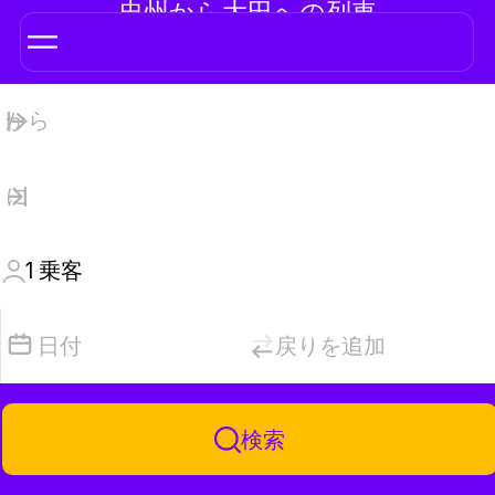
忠州から大田への列車
1
乗客
日付
戻りを追加
検索