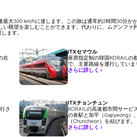
大300 km/hに達します。この旅は通常約2時間30分か
しい眺望を楽しむことができます。代わりに、ムグンファ
供します。
ITXセマウル
の在
座席指定制の韓国KORAILの
で、主要路線を運行していま
さらに詳しく
ITXチョンチュン
運行さ
KORAILの高速都市間サービ
の各駅と加平（Gapyeong）
（Chuncheon）を結びます。
さらに詳しく