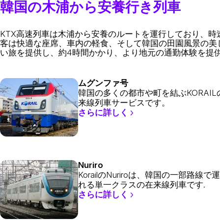
韓国の木浦から安養行き列車
KTX高速列車は木浦から安養のルートを運行しており、時速最
客は快適な座席、車内の軽食、そして韓国の田園風景の美
い旅を提供し、約4時間かかり、より地元の通勤体験を提
ムグンファ号
韓国の多くの都市や町を結ぶKORAIL
来線列車サービスです。
さらに詳しく
Nuriro
KorailのNuriroは、韓国の一部路線で
れる単一クラスの在来線列車です.
さらに詳しく