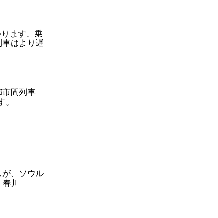
かります。乗
列車はより遅
都市間列車
す。
スが、ソウル
、春川