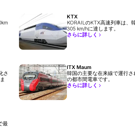
KTX
km
KORAILのKTX高速列車は
305 km/hに達します。
さらに詳しく
ITX Maum
電化さ
韓国の主要な在来線で運行される
ま
の都市間電車です。
さらに詳しく
で最