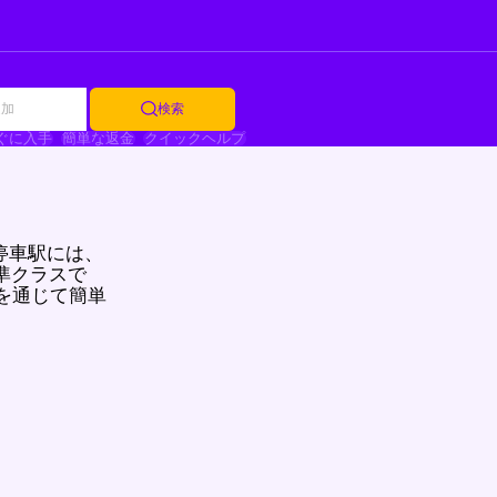
追加
検索
ぐに入手
簡単な返金
クイックヘルプ
停車駅には、
準クラスで
を通じて簡単