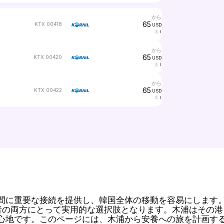
から
65
KTX 00418
USD
1
から
65
KTX 00420
USD
1
から
65
KTX 00422
USD
1
間に重要な接続を提供し、韓国全体の移動を容易にします
者の両方にとって実用的な選択肢となります。木浦はその港
心地です。このページには、木浦から安養への旅を計画す