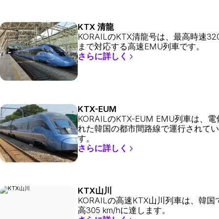
KTX 清龍
KORAILのKTX清龍号は、最高時速320
まで対応する高速EMU列車です。
さらに詳しく
KTX-EUM
KORAILのKTX-EUM EMU列車は、
れた韓国の都市間路線で運行されてい
す。
さらに詳しく
KTX山川
KORAILの高速KTX山川列車は、韓国
高305 km/hに達します。