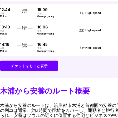
12:44
15:09
2時間
25m
直行
High-speed
木浦
安養
Mokpo
Gwangmyeong
13:43
16:08
2時間
25m
直行
High-speed
木浦
安養
Mokpo
Gwangmyeong
14:19
16:45
2時間
26m
直行
High-speed
木浦
安養
Mokpo
Gwangmyeong
チケットをもっと表示
木浦から安養のルート概要
木浦から安養のルートは、沿岸都市木浦と首都圏の安養の
の列車は通常、約3時間で距離をカバーし、通勤者と旅行
られ、安養はソウルの近くに位置する住宅とビジネスの中