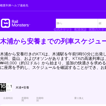
概要
列車
ヘルプ
連絡先
公式チケット
配達保証
実際のスタ
木浦から安養までの列車スケジュ
木浦から安養行きのKTXは、木浦駅を午前5時50分に出
光州、益山、およびオソンがあります。KTXの高速列車は
₩48,000（約32ドル）から始まり、追加の快適さを求
に座席を予約し、スケジュールを確認することができ、お
16
1
木浦
安養
Aug
座席
出発時刻
所要時
到着時
乗り換え
間
刻