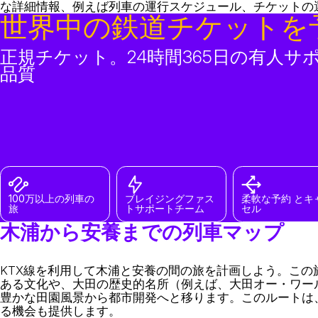
な詳細情報、例えば列車の運行スケジュール、チケットの
世界中の鉄道チケットを
正規チケット。24時間365日の有人サ
品質
100万以上の列車の
ブレイジングファス
柔軟な予約 とキ
旅
トサポートチーム
セル
木浦から安養までの列車マップ
KTX線を利用して木浦と安養の間の旅を計画しよう。こ
ある文化や、大田の歴史的名所（例えば、大田オー・ワー
豊かな田園風景から都市開発へと移ります。このルートは
る機会も提供します。