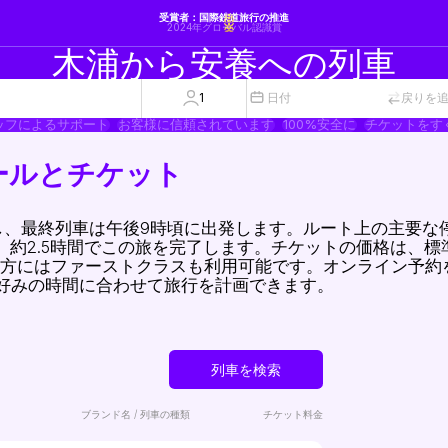
受賞者：国際鉄道旅行の推進
2024年グローバル認識賞
木浦から安養への列車
1
日付
戻りを
ッフによるサポート
お客様に信頼されています
100%安全に
チケットをす
ールとチケット
発し、最終列車は午後9時頃に出発します。ルート上の主要な
、約2.5時間でこの旅を完了します。チケットの価格は、標
める方にはファーストクラスも利用可能です。オンライン予約
好みの時間に合わせて旅行を計画できます。
列車を検索
ブランド名 / 列車の種類
チケット料金