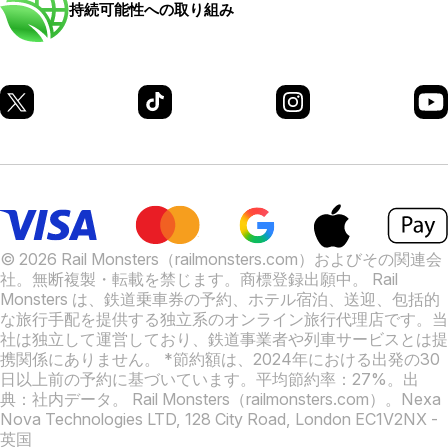
持続可能性への取り組み
© 2026 Rail Monsters（railmonsters.com）およびその関連会
社。無断複製・転載を禁じます。商標登録出願中。
Rail
Monsters は、鉄道乗車券の予約、ホテル宿泊、送迎、包括的
な旅行手配を提供する独立系のオンライン旅行代理店です。当
社は独立して運営しており、鉄道事業者や列車サービスとは提
携関係にありません。
*節約額は、2024年における出発の30
日以上前の予約に基づいています。平均節約率：27%。出
典：社内データ。
Rail Monsters（railmonsters.com）。Nexa
Nova Technologies LTD, 128 City Road, London EC1V2NX -
英国