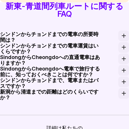
新東-青道間列車ルートに関する
FAQ
シンドンからチョンドまでの電車の所要時
間は？
シンドンからチョンドまでの電車運賃はい
シンドンからチョンドまでの電車の所要時間は、サービス
くらですか？
SindongからCheongdoへの直通電車はあ
新洞から清道までの列車は、エコノミークラスのチケット
りますか？
SindongからCheongdoへ電車で旅行する
はい、SindongからCheongdoへの直通電車サ
前に、知っておくべきことは何ですか？
シンドンからチョンドまで、電車またはバ
SindongからCheongdoへ旅行する前に、電
スですか？
新洞から清道までの距離はどのくらいです
電車での移動は、バスよりも快適で速いことが多く、
か？
新洞と清道の間の距離は約70キロメートルです。
詳細は私たちの