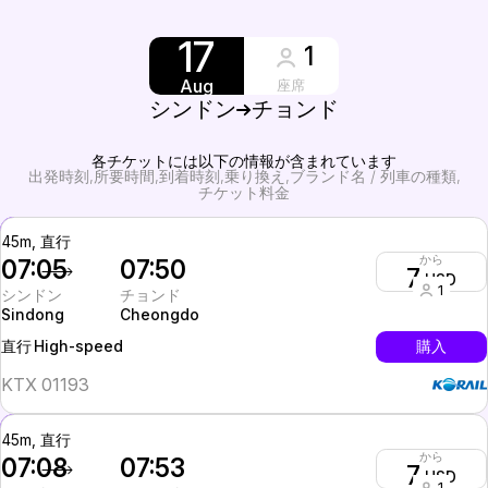
17
1
Aug
座席
シンドン
チョンド
各チケットには以下の情報が含まれています
出発時刻
所要時間
到着時刻
乗り換え
ブランド名 / 列車の種類
チケット料金
45m, 直行
から
07:05
07:50
7
USD
1
シンドン
チョンド
Sindong
Cheongdo
High-speed
購入
直行
KTX 01193
45m, 直行
から
07:08
07:53
7
USD
1