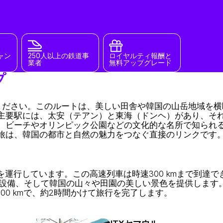
ャン
250人以上の鉄道事
ロイヤルティ報酬と
業者
無料アップグレード
プ
てください。このルートは、美しい田舎や韓国の山岳地域を
主要駅には、太安（テアン）と東海（ドンヘ）があり、そ
、ビーチやオリンピック公園などの文化的な名所で知られ
旅は、韓国の都市と自然の魅力をつなぐ直接のリンクです
運行しています。この高速列車は時速300 kmまで到達で
の設備、そして韓国の山々や田園の美しい景色を提供します
0 kmで、約2時間かけて旅行を完了します。