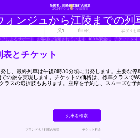
受賞者：国際鉄道旅行の推進
2024年グローバル認識賞
ウォンジュから江陵までの列
1
日付
戻りを
ッフによるサポート
お客様に信頼されています
100%安全に
チケットをす
刻表とチケット
出発し、最終列車は午後8時30分頃に出発します。主要な停
での旅を実現します。チケットの価格は、標準クラスで₩32
トクラスの選択肢もあります。座席を予約し、スムーズな予
列車を検索
ブランド名 / 列車の種類
チケット料金