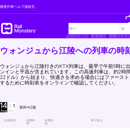
概要
列車
ヘルプ
連絡先
公式チケット
配達保証
実際のスタ
ウォンジュから江陵への列車の時
ウォンジュから江陵行きのKTX列車は、最早で午前5時に
ンインと平昌が含まれています。この高速列車は、約2時間
22ドル）から始まり、快適さを求める場合にはファース
するために時刻表をオンラインで確認してください。
14
1
原州
江陵
Aug
座席
出発時刻
所要時
到着時
乗り換え
間
刻