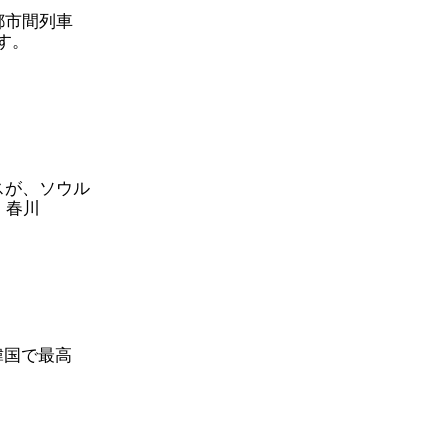
都市間列車
す。
スが、ソウル
、春川
、韓国で最高