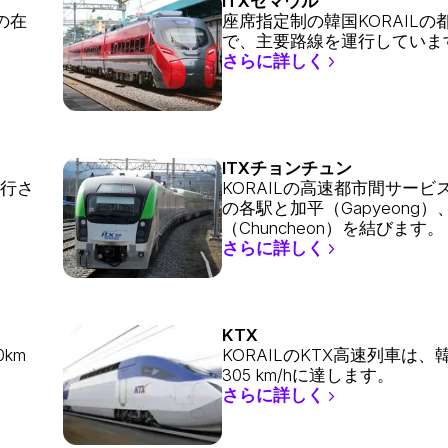
ITXセマウル
の在
座席指定制の韓国KORAILの
で、主要路線を運行していま
さらに詳しく
ITXチョンチュン
運行さ
KORAILの高速都市間サービ
の各駅と加平（Gapyeong）
（Chuncheon）を結びます。
さらに詳しく
KTX
km
KORAILのKTX高速列車は
305 km/hに達します。
さらに詳しく