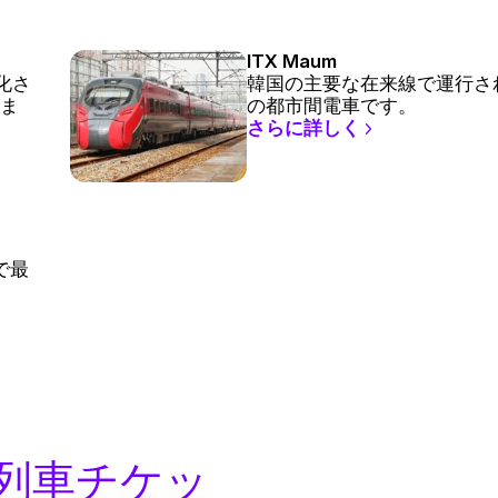
ITX Maum
電化さ
韓国の主要な在来線で運行される
ま
の都市間電車です。
さらに詳しく
で最
列車チケッ