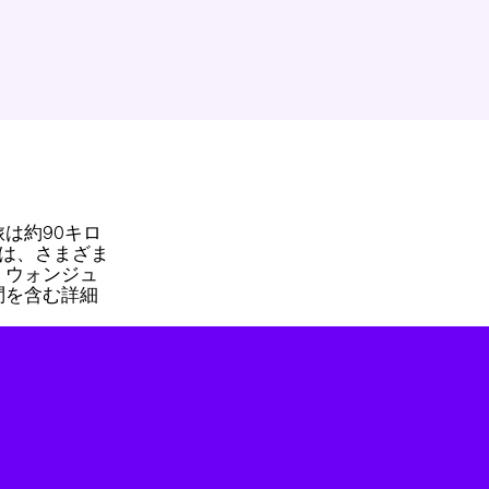
は約90キロ
ュは、さまざま
、ウォンジュ
問を含む詳細