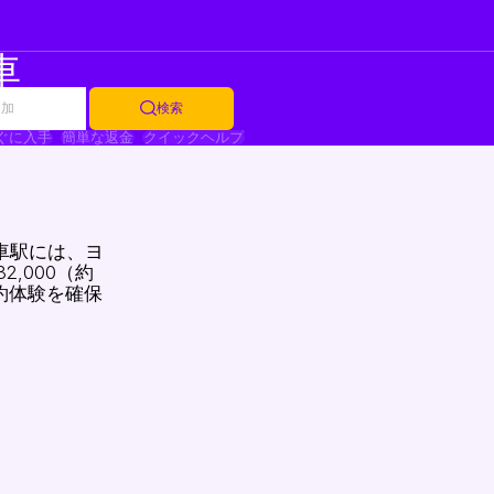
車
追加
検索
ぐに入手
簡単な返金
クイックヘルプ
車駅には、ヨ
,000（約
約体験を確保