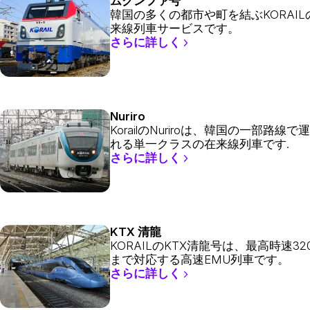
ムグンファ号
韓国の多くの都市や町を結ぶKORAIL
来線列車サービスです。
さらに詳しく
Nuriro
KorailのNuriroは、韓国の一部路線で
れる単一クラスの在来線列車です.
さらに詳しく
KTX 清龍
KORAILのKTX清龍号は、最高時速320
まで対応する高速EMU列車です。
さらに詳しく