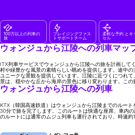
100万以上の列車の
ブレイジングファス
柔軟な予約 とキ
旅
トサポートチーム
セル
ウォンジュから江陵への列車マッ
ITX列車サービスでウォンジュから江陵への旅を計画し
村や緑豊かな風景の素晴らしい眺めを提供します。途中の
ユニークな景観を提供しています。江陵に近づくにつれて
景は、穏やかな丘から海岸の景色に移り変わります。この
ウォンジュから江陵への列車
KTX（韓国高速鉄道）はウォンジュから江陵までのルートを
30分で旅を完了します。このルートは快適な座席、車内
のルートには通常のムジュ列車も運行されており、時速約10