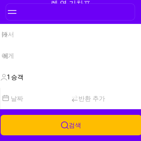
렌 역 기차표
1
승객
날짜
반환 추가
검색