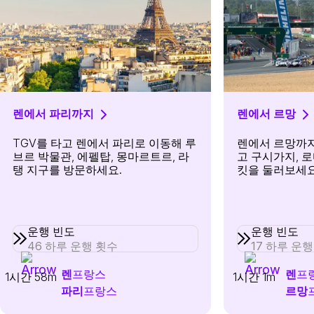
렌에서 파리까지
렌에서 르망
TGV를 타고 렌에서 파리로 이동해 루
렌에서 르망까지 
브르 박물관, 에펠탑, 몽마르트르, 라
고 구시가지, 로
탱 지구를 방문하세요.
킷을 둘러보세요
운행 빈도
운행 빈도
46 하루 운행 횟수
17 하루 운
렌
프랑스
렌
프
1시간 58m
1시간 1m
파리
프랑스
르망