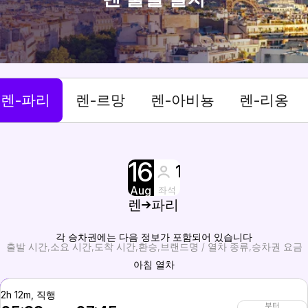
렌-파리
렌-르망
렌-아비뇽
렌-리옹
16
1
Aug
좌석
렌
파리
각 승차권에는 다음 정보가 포함되어 있습니다
출발 시간
소요 시간
도착 시간
환승
브랜드명 / 열차 종류
승차권 요금
아침 열차
2h 12m, 직행
부터