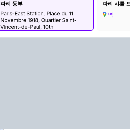
파리 동부
파리 샤를 
Paris-East Station, Place du 11
역
Novembre 1918, Quartier Saint-
Vincent-de-Paul, 10th
Arrondissement, Paris, Ile-de-
France, Metropolitan France,
75010, France