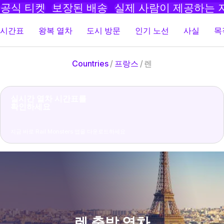
공식 티켓
보장된 배송
실제 사람이 제공하는 
시간표
왕복 열차
도시 방문
인기 노선
사실
목
Countries
/
프랑스
/
렌
실시간 열차 시간표를
확인하세요
지금 바로 Rail Monsters 앱을 다운로드하세요
렌 출발 열차