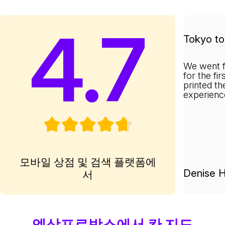
4.7
Tokyo to 
We went f
for the fi
printed th
experienc
모바일 상점 및 검색 플랫폼에
Denise H
서
엑상프로방스에서 칸 지도