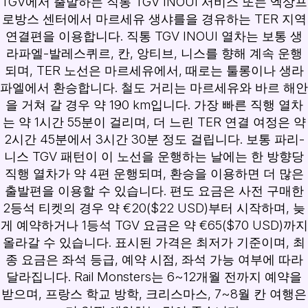
TGV에서 출발하는 직통 TGV INOUI 서비스 또는 엑상프
로방스 센터에서 마르세유 생샤를을 경유하는 TER 지역
연결편을 이용합니다. 직통 TGV INOUI 열차는 보통 생
라파엘-발레스퀴르, 칸, 앙티브, 니스를 향해 계속 운행
되며, TER 노선은 마르세유에서, 때로는 툴롱이나 생라
파엘에서 환승합니다. 철도 거리는 마르세유와 바르 해안
을 거쳐 갈 경우 약 190 km입니다. 가장 빠른 직행 열차
는 약 1시간 55분이 걸리며, 더 느린 TER 연결 여정은 약
2시간 45분에서 3시간 30분 정도 걸립니다. 보통 파리-
니스 TGV 패턴이 이 노선을 운행하는 날에는 한 방향당
직행 열차가 약 4편 운행되며, 환승을 이용하면 더 많은
출발편을 이용할 수 있습니다. 편도 요금은 사전 구매한
2등석 티켓의 경우 약 €20($22 USD)부터 시작하며, 늦
게 예약하거나 1등석 TGV 요금은 약 €65($70 USD)까지
올라갈 수 있습니다. 표시된 가격은 최저가 기준이며, 최
종 요금은 좌석 등급, 예약 시점, 좌석 가능 여부에 따라
달라집니다. Rail Monsters는 6~12개월 전까지 예약을
받으며, 프랑스 학교 방학, 크리스마스, 7~8월 칸 여행은