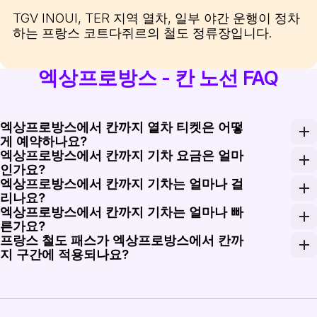
TGV INOUI, TER 지역 열차, 일부 야간 운행이 정차
하는 프랑스 코트다쥐르의 철도 정류장입니다.
엑상프로방스 - 칸 노선 FAQ
엑상프로방스에서 칸까지 열차 티켓은 어떻
게 예약하나요?
엑상프로방스에서 칸까지 기차 요금은 얼마
날짜, 출발역, 서비스 종류, 좌석 등급을 선택하여 Rail M
인가요?
엑상프로방스에서 칸까지 기차는 얼마나 걸
엑상프로방스에서 칸까지의 편도 요금은 사전 구매한 2등석 티
리나요?
엑상프로방스에서 칸까지 기차는 얼마나 빠
엑상프로방스 TGV에서 칸까지 가는 가장 빠른 직행 TGV 
른가요?
프랑스 철도 패스가 엑상프로방스에서 칸까
TGV INOUI 열차는 엑상프로방스와 마르세유 인근의 고속
지 구간에 적용되나요?
인터레일과 유레일 패스는 이 노선의 SNCF 열차에서 유효하