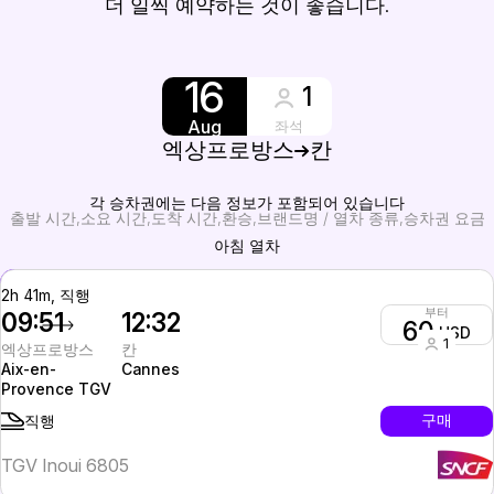
더 일찍 예약하는 것이 좋습니다.
16
1
Aug
좌석
엑상프로방스
칸
각 승차권에는 다음 정보가 포함되어 있습니다
출발 시간
소요 시간
도착 시간
환승
브랜드명 / 열차 종류
승차권 요금
아침 열차
2h 41m, 직행
부터
09:51
12:32
60
USD
1
엑상프로방스
칸
Aix-en-
Cannes
Provence TGV
구매
직행
TGV Inoui 6805