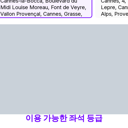
Cannes-la-Bocca, Boulevard du
Cannes, 4, 
Midi Louise Moreau, Font de Veyre,
Lepre, Can
Vallon Provençal, Cannes, Grasse,
Alps, Prov
Maritime Alps, Provence-Alpes-
Metropolit
Côte d'Azur, Metropolitan France,
France
06150, France
이용 가능한 좌석 등급