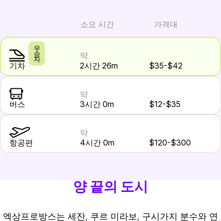
소요 시간
가격대
우
승
약
자
기차
2시간 26m
$35-$42
약
버스
3시간 0m
$12-$35
약
항공편
4시간 0m
$120-$300
양 끝의 도시
엑상프로방스는 세잔, 쿠르 미라보, 구시가지 분수와 연