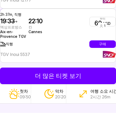
TGV Inoui 12177
2h 37m, 직행
부터
19:33
22:10
60
USD
1
엑상프로방스
칸
Aix-en-
Cannes
Provence TGV
구매
직행
TGV Inoui 5537
더 많은 티켓 보기
첫차
막차
여행 소요 시
09:50
20:20
2시간 26m