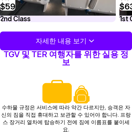
$59
$6
2nd Class
1st 
자세한 내용 보기
TGV 및 TER 여행자를 위한 실용 정
보
수하물 규정은 서비스에 따라 약간 다르지만, 승객은 자
신의 짐을 직접 휴대하고 보관할 수 있어야 합니다. 프랑
스 장거리 열차에 탑승하기 전에 짐에 이름표를 붙이세
요.