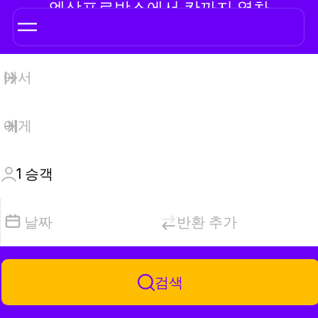
엑상프로방스에서 칸까지 열차
1
승객
날짜
반환 추가
검색