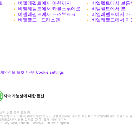
트
비엘레펠트에서 아헨까지
비엘펠트에서 보훔
비엘레펠트에서 카를스루에로
비엘펠트에서 본
비엘레펠트에서 뒤스부르크
비엘레펠트에서 마
비엘펠드 - 드레스덴
비엘레펠드에서 마
관
개인정보 보호 / 쿠키
Cookie settings
지속 가능성에 대한 헌신
권리 보유. 상표 등록 출원 중.
 및 종합적인 여행 서비스를 제공하는 독립 온라인 여행사입니다. 당사는 독립적으로 운영되며 철도 운송사나
되었습니다. 평균 절약률: 27%. 출처: 내부 데이터.
 128 City Road, London EC1V2NX - United Kingdom