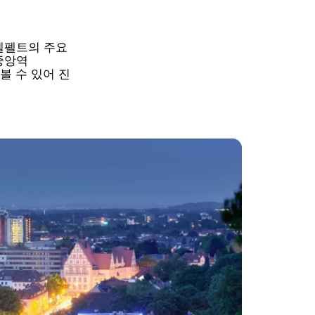
엘펠트의 주요
중앙역
아볼 수 있어 진