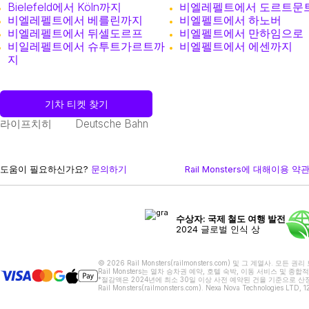
Bielefeld에서 Köln까지
비엘레펠트에서 도르트문
비엘레펠트에서 베를린까지
비엘펠트에서 하노버
비엘레펠트에서 뒤셀도르프
비엘펠트에서 만하임으로
비일레펠트에서 슈투트가르트까
비엘펠트에서 에센까지
지
기차 티켓 찾기
라이프치히
Deutsche Bahn
도움이 필요하신가요?
문의하기
Rail Monsters에 대해
이용 약
수상자: 국제 철도 여행 발전
2024 글로벌 인식 상
© 2026 Rail Monsters(railmonsters.com) 및 그 계열사. 모든 
Rail Monsters는 열차 승차권 예약, 호텔 숙박, 이동 서비스
*절감액은 2024년에 최소 30일 이상 사전 예약된 건을 기준으로 산정
Rail Monsters(railmonsters.com). Nexa Nova Technologies LTD,