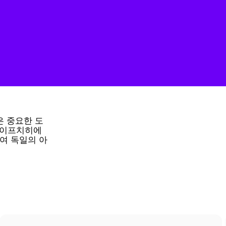
은 중요한 도
라이프치히에
여 독일의 아