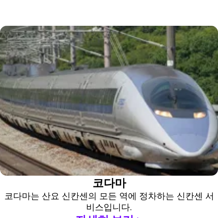
코다마
코다마는 산요 신칸센의 모든 역에 정차하는 신칸센 서
비스입니다.