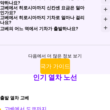
약하나요?
고베에서 히로시마까지 신칸센 요금은 얼마
Rail Monsters를 통해 온라인으로 예약하거나 iOS
인가요?
고베에서 히로시마까지 기차로 얼마나 걸리
신고베에서 히로시마까지 노조미 지정석 기준 편도 티켓 요금은 
나요?
산요 신칸센은 최고 시속 300km로 달립니다. 신고베에서
고베의 어느 역에서 기차가 출발하나요?
고속 신칸센 열차는 신고베역에서 출발합니다. 이 역은
다음에서 더 많은 정보 보기
국가 가이드
인기 열차 노선
출발 열차 고베
고베에서 도쿄까지