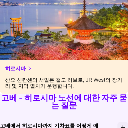
히로시마
산요 신칸센의 서일본 철도 허브로, JR West의 장거
리 및 지역 열차가 운행합니다.
고베 - 히로시마 노선에 대한 자주 묻
는 질문
고베에서 히로시마까지 기차표를 어떻게 예