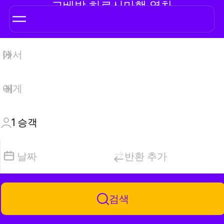
고베발 히로시마행 열차
1
승객
날짜
반환 추가
검색