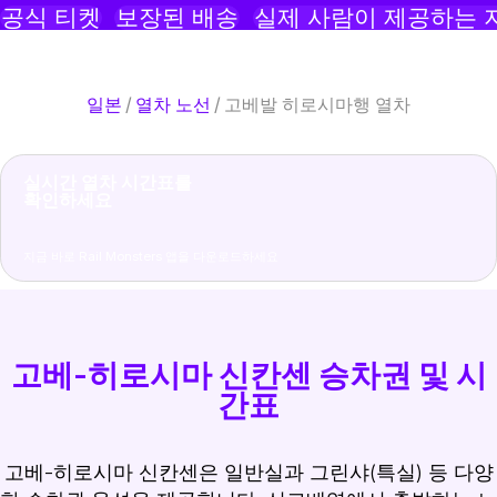
공식 티켓
보장된 배송
실제 사람이 제공하는 
일본
/
열차 노선
/
고베발 히로시마행 열차
실시간 열차 시간표를
확인하세요
지금 바로 Rail Monsters 앱을 다운로드하세요
고베-히로시마 신칸센 승차권 및 시
간표
고베-히로시마 신칸센은 일반실과 그린샤(특실) 등 다양