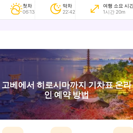
첫차
막차
여행 소요 시
06:13
22:42
1시간 20m
고베에서 히로시마까지 기차표 온라
인 예약 방법