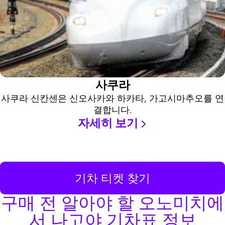
사쿠라
사쿠라 신칸센은 신오사카와 하카타, 가고시마추오를 연
결합니다.
자세히 보기
기차 티켓 찾기
구매 전 알아야 할 오노미치에
서 나고야 기차표 정보