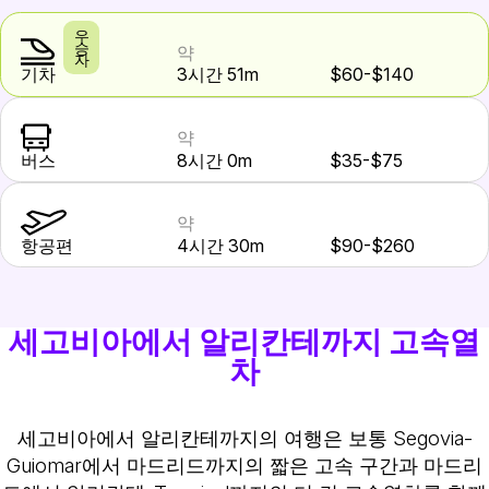
우
승
약
자
기차
3시간 51m
$60-$140
약
버스
8시간 0m
$35-$75
약
항공편
4시간 30m
$90-$260
세고비아에서 알리칸테까지 고속열
차
세고비아에서 알리칸테까지의 여행은 보통 Segovia-
Guiomar에서 마드리드까지의 짧은 고속 구간과 마드리