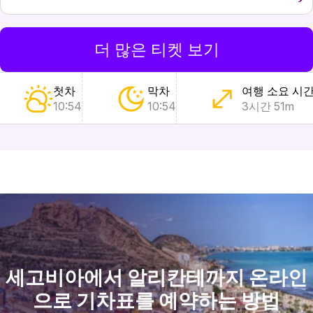
더 많은 티켓 보기
첫차
막차
여행 소요 시
10:54
10:54
3시간 51m
세고비아에서 알리칸테까지 온라인
으로 기차표를 예약하는 방법