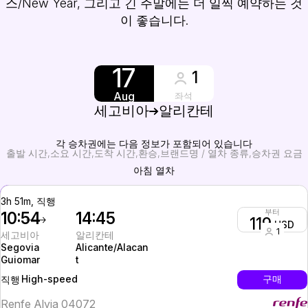
스/New Year, 그리고 긴 주말에는 더 일찍 예약하는 것
이 좋습니다.
17
1
Aug
좌석
세고비아
알리칸테
각 승차권에는 다음 정보가 포함되어 있습니다
출발 시간
소요 시간
도착 시간
환승
브랜드명 / 열차 종류
승차권 요금
아침 열차
3h 51m, 직행
부터
10:54
14:45
119
USD
1
세고비아
알리칸테
Segovia
Alicante/Alacan
Guiomar
t
High-speed
구매
직행
Renfe Alvia 04072