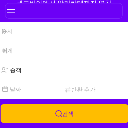
세고비아에서 알리칸테까지 열차
1
승객
날짜
반환 추가
검색