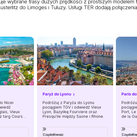
guje wybrane trasy dużych prędkości z prostszym modelem t
usterlitz do Limoges i Tuluzy. Usługi TER dodają połączenia 
Paryż do Lyonu
Paris do
do Nicei
Podróżuj z Paryża do Lyonu
Podróżuj
dwiedź
pociągiem TGV i odwiedź Vieux
pociągi
ais, Vieux
Lyon, Bazylikę Fourviere oraz
Port, L
az targ Cours
Presqu'ile między Saone i Rhone.
de la Ga
Częstotliwość
Częstotli