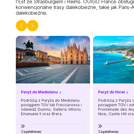
l'Est ze Strasburgiem i Reims. OUIGO France obsłu
konwencjonalne trasy dalekobieżne, takie jak Paris-A
dalekobieżne.
Paryż do Mediolanu
Paryż do Nicei
Podróżuj z Paryża do Mediolanu
Podróżuj z Paryża 
pociągiem TGV lub Frecciarossa i
pociągiem TGV i o
odwiedź Duomo, Galleria Vittorio
Promenade des Angl
Emanuele II oraz Brera.
Nice, Castle Hill or
Saleya.
Częstotliwość
Częstotliwość