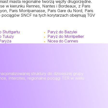
miast miasta regionalne tworzą węzły drugorzędne.
sse w kierunku Rennes, Nantes i Bordeaux, z Paris
Lyon, Paris Montparnasse, Paris Gare du Nord, Paris
gorie pociągów SNCF na tych korytarzach obejmują TGV
 Stuttgartu
Paryż do Bazylei
o Tuluzy
Paryż do Montpellier
 Paryża
Nicea do Cannes
acjonalizowanej struktury do dzisiejszej grupy
 Intercites, regionalne pociągi TER w wielu