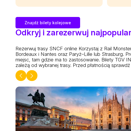
Znajdź bilety kolejowe
Odkryj i zarezerwuj najpopula
Rezerwuj trasy SNCF online
Korzystaj z Rail Monste
Bordeaux i Nantes oraz Paryż–Lille lub Strasburg. 
miejsc, tam gdzie ma to zastosowanie. Bilety TGV
zależą od wybranej trasy. Przed płatnością sprawdź 