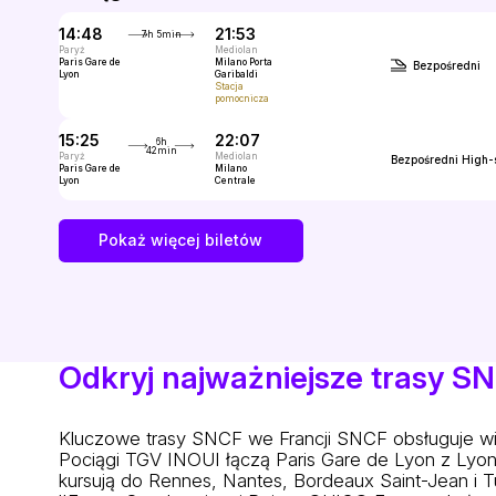
14:48
21:53
7h 5min
Paryż
Mediolan
Paris Gare de
Milano Porta
Bezpośredni
Lyon
Garibaldi
Stacja
pomocnicza
15:25
22:07
6h
42min
Paryż
Mediolan
Bezpośredni
High-
Paris Gare de
Milano
Lyon
Centrale
Pokaż więcej biletów
Odkryj najważniejsze trasy S
Kluczowe trasy SNCF we Francji
SNCF obsługuje wie
Pociągi TGV INOUI łączą Paris Gare de Lyon z Lyon 
kursują do Rennes, Nantes, Bordeaux Saint-Jean i Tu