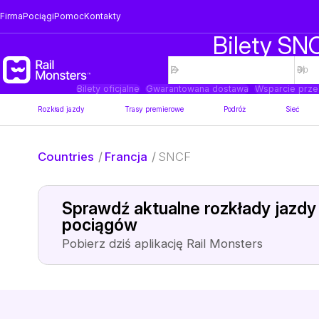
Firma
Pociągi
Pomoc
Kontakty
Bilety SNC
Bilety oficjalne
Gwarantowana dostawa
Wsparcie prze
Rozkład jazdy
Trasy premierowe
Podróż
Sieć
Countries
/
Francja
/
SNCF
Sprawdź aktualne rozkłady jazdy
pociągów
Pobierz dziś aplikację Rail Monsters