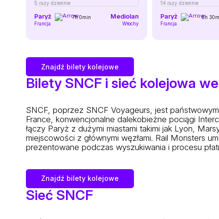
5 razy dziennie
14 razy dziennie
Paryż
Mediolan
Paryż
7h 0min
6h 30m
Francja
Włochy
Francja
Znajdź bilety kolejowe
Bilety SNCF i sieć kolejowa we
SNCF, poprzez SNCF Voyageurs, jest państwowym o
France, konwencjonalne dalekobieżne pociągi Interci
łączy Paryż z dużymi miastami takimi jak Lyon, Marsyl
miejscowości z głównymi węzłami. Rail Monsters umoż
prezentowane podczas wyszukiwania i procesu płat
Znajdź bilety kolejowe
Sieć SNCF