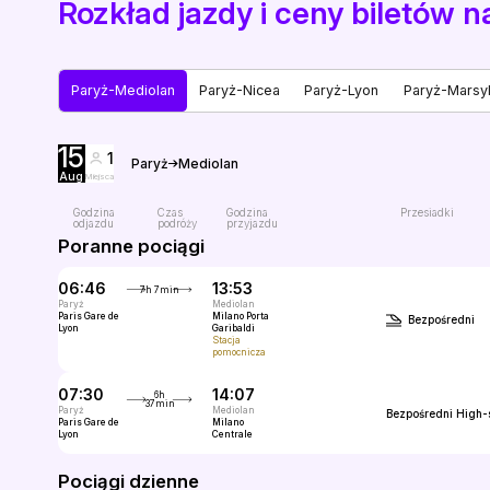
Rozkład jazdy i ceny biletów 
Paryż-Mediolan
Paryż-Nicea
Paryż-Lyon
Paryż-Marsyl
15
1
Paryż
Mediolan
Aug
Miejsca
Godzina
Czas
Godzina
Przesiadki
odjazdu
podróży
przyjazdu
Poranne pociągi
06:46
13:53
7h 7min
Paryż
Mediolan
Paris Gare de
Milano Porta
Bezpośredni
Lyon
Garibaldi
Stacja
pomocnicza
07:30
14:07
6h
37min
Paryż
Mediolan
Bezpośredni
High-
Paris Gare de
Milano
Lyon
Centrale
Pociągi dzienne