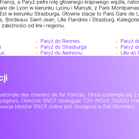
ancji, a Paryż pełni rolę głównego krajowego węzła, nato
are de Lyon w kierunku Lyonu i Marsylii, z Paris Montparna
'Est w kierunku Strasburga. Główne stacje to Paris Gare de 
les, Bordeaux Saint-Jean, Lille Flandres i Strasburg. Kate
ależności od linii i regionu.
e
Paryż do Rennes
Paryż do
u
Paryż do Strasburga
Paryż d
ux
Paryż do Awinionu
Lille do
ji
ionale des chemins de fer francais. Firma rozwinęła się z n
ageurs. Obecnie SNCF obsługuje TGV INOUI, OUIGO France,
rwacja biletów SNCF online jest dostępna w Rail Monsters.