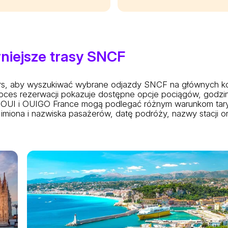
rniejsze trasy SNCF
rs, aby wyszukiwać wybrane odjazdy SNCF na głównych kory
Proces rezerwacji pokazuje dostępne opcje pociągów, godzin
 INOUI i OUIGO France mogą podlegać różnym warunkom tary
imiona i nazwiska pasażerów, datę podróży, nazwy stacji ora