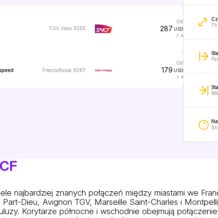
Cz
od
7h
287
TGV Inoui 9255
USD
1
St
Pa
od
179
FrecciaRossa 9287
speed
USD
1
St
Me
Na
6h
NCF
le najbardziej znanych połączeń między miastami we Franc
Part-Dieu, Avignon TGV, Marseille Saint-Charles i Montpel
luzy. Korytarze północne i wschodnie obejmują połączenie P