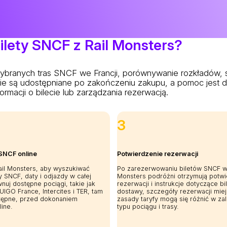
lety SNCF z Rail Monsters?
ybranych tras SNCF we Francji, porównywanie rozkładów, s
zenie są udostępniane po zakończeniu zakupu, a pomoc jes
rmacji o bilecie lub zarządzania rezerwacją.
3
SNCF online
Potwierdzenie rezerwacji
Rail Monsters, aby wyszukiwać
Po zarezerwowaniu biletów SNCF w
 SNCF, daty i odjazdy w całej
Monsters podróżni otrzymują potwi
wnuj dostępne pociągi, takie jak
rezerwacji i instrukcje dotyczące bi
IGO France, Intercites i TER, tam
dostawy, szczegóły rezerwacji mie
tępne, przed dokonaniem
zasady taryfy mogą się różnić w za
line.
typu pociągu i trasy.