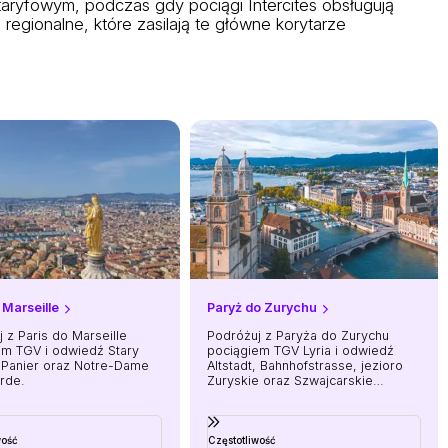
aryfowym, podczas gdy pociągi Intercites obsługują
regionalne, które zasilają te główne korytarze
 Marseille
Paryż do Zurychu
 z Paris do Marseille
Podróżuj z Paryża do Zurychu
em TGV i odwiedź Stary
pociągiem TGV Lyria i odwiedź
e Panier oraz Notre-Dame
Altstadt, Bahnhofstrasse, jezioro
rde.
Zuryskie oraz Szwajcarskie
Muzeum Narodowe.
wość
Częstotliwość