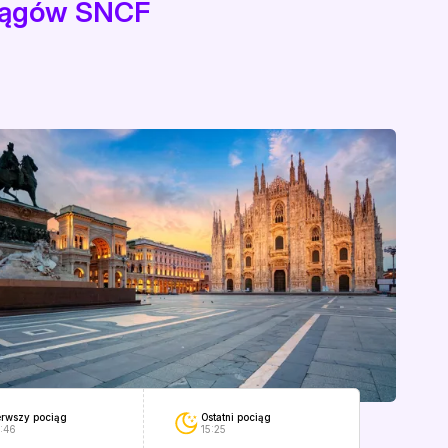
ciągów SNCF
Ostatni pociąg
erwszy pociąg
15:25
:46