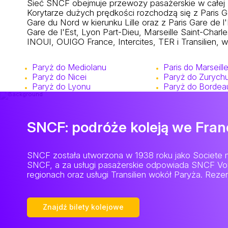
Sieć SNCF obejmuje przewozy pasażerskie w całej Fr
Korytarze dużych prędkości rozchodzą się z Paris G
Gare du Nord w kierunku Lille oraz z Paris Gare de l
Gare de l'Est, Lyon Part-Dieu, Marseille Saint-Char
INOUI, OUIGO France, Intercites, TER i Transilien, w z
Paryż do Mediolanu
Paris do Marseill
Paryż do Nicei
Paryż do Zurych
Paryż do Lyonu
Paryż do Bordea
SNCF: podróże koleją we Franc
SNCF została utworzona w 1938 roku jako Societe nat
SNCF, a za usługi pasażerskie odpowiada SNCF Voy
regionach oraz usługi Transilien wokół Paryża. Reze
Znajdź bilety kolejowe