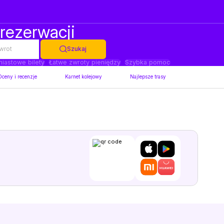
 rezerwacji
wrot
Szukaj
iastowe bilety
Łatwe zwroty pieniędzy
Szybka pomoc
Oceny i recenzje
Karnet kolejowy
Najlepsze trasy