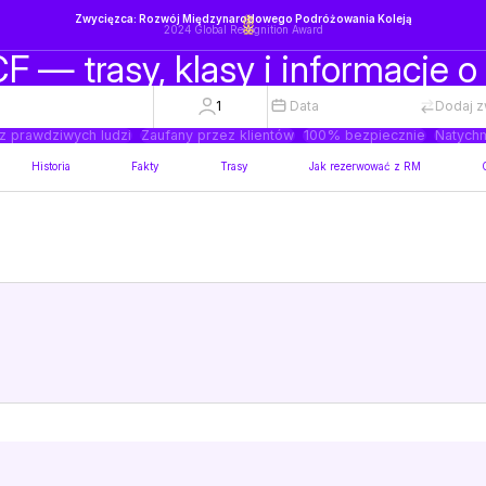
Zwycięzca: Rozwój Międzynarodowego Podróżowania Koleją
2024 Global Recognition Award
F — trasy, klasy i informacje o
1
Data
Dodaj z
z prawdziwych ludzi
Zaufany przez klientów
100% bezpiecznie
Natychm
Historia
Fakty
Trasy
Jak rezerwować z RM