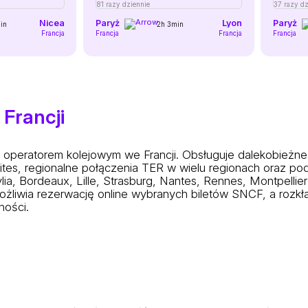
81 razy dziennie
37 razy dz
Nicea
Paryż
Lyon
Paryż
in
2h 3min
Francja
Francja
Francja
Francja
 Francji
peratorem kolejowym we Francji. Obsługuje dalekobieżne
tes, regionalne połączenia TER w wielu regionach oraz podm
ia, Bordeaux, Lille, Strasburg, Nantes, Rennes, Montpellier 
liwia rezerwację online wybranych biletów SNCF, a rozkłady
ności.