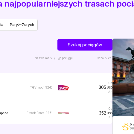
na najpopularniejszych trasach po
ia
Paryż-Zurych
Szukaj pociągów
Nazwa marki / Typ pociągu
Cena biletu
od
305
TGV Inoui 9243
USD
1
od
352
FrecciaRossa 9281
speed
USD
1
Pi
06