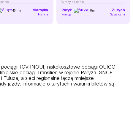
iennie
6 razy dziennie
Marsylia
Paryż
Zurych
3h 45min
4h 8min
Francja
Francja
Szwajcaria
 pociągi TGV INOUI, niskokosztowe pociągi OUIGO
iejskie pociągi Transilien w rejonie Paryża. SNCF
i Tuluza, a sieci regionalne łączą mniejsze
 jazdy, informacje o taryfach i warunki biletów są