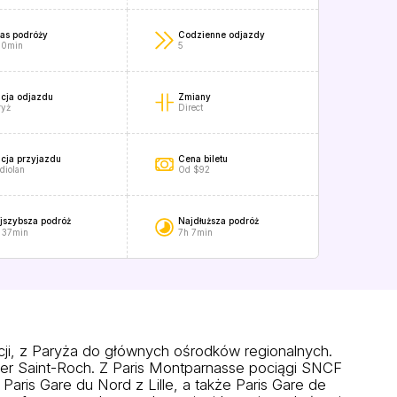
as podróży
Codzienne odjazdy
 0min
5
acja odjazdu
Zmiany
ryż
Direct
acja przyjazdu
Cena biletu
diolan
Od $92
jszybsza podróż
Najdłuższa podróż
 37min
7h 7min
ji, z Paryża do głównych ośrodków regionalnych.
lier Saint-Roch. Z Paris Montparnasse pociągi SNCF
aris Gare du Nord z Lille, a także Paris Gare de