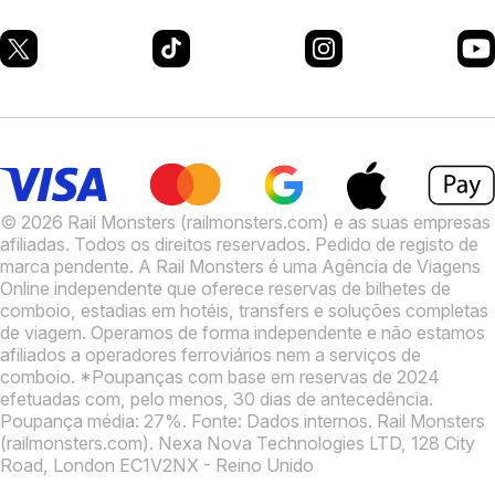
© 2026 Rail Monsters (railmonsters.com) e as suas empresas
afiliadas. Todos os direitos reservados. Pedido de registo de
marca pendente.
A Rail Monsters é uma Agência de Viagens
Online independente que oferece reservas de bilhetes de
comboio, estadias em hotéis, transfers e soluções completas
de viagem. Operamos de forma independente e não estamos
afiliados a operadores ferroviários nem a serviços de
comboio.
*Poupanças com base em reservas de 2024
efetuadas com, pelo menos, 30 dias de antecedência.
Poupança média: 27%. Fonte: Dados internos.
Rail Monsters
(railmonsters.com). Nexa Nova Technologies LTD, 128 City
Road, London EC1V2NX - Reino Unido