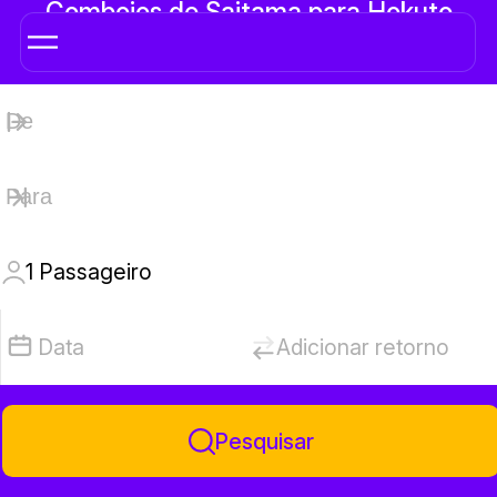
Comboios de Saitama para Hokuto
1
Passageiro
Data
Adicionar retorno
Pesquisar