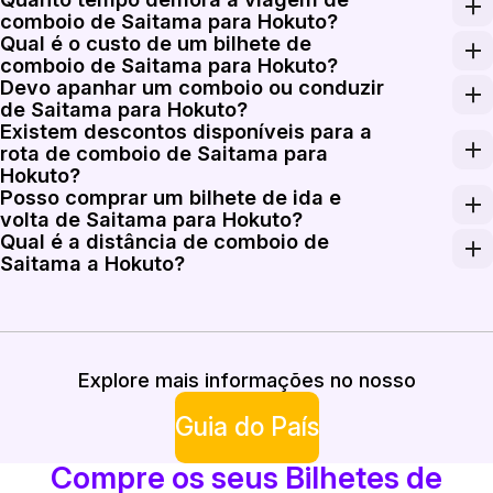
comboio de Saitama para Hokuto?
Qual é o custo de um bilhete de
Viajar de comboio de Saitama para Hokuto normalmente
comboio de Saitama para Hokuto?
Devo apanhar um comboio ou conduzir
A tarifa para um bilhete de comboio de Saitama para 
de Saitama para Hokuto?
Existem descontos disponíveis para a
Embora conduzir possa oferecer flexibilidade, apanhar
rota de comboio de Saitama para
Hokuto?
Posso comprar um bilhete de ida e
Os descontos podem variar consoante o serviço de comb
volta de Saitama para Hokuto?
Qual é a distância de comboio de
Sim, pode comprar um bilhete de ida e volta de Saita
Saitama a Hokuto?
A distância percorrida na viagem de comboio de Sait
Explore mais informações no nosso
Guia do País
Compre os seus Bilhetes de