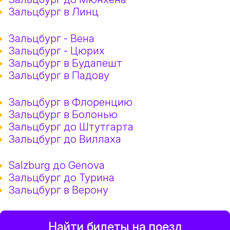
Зальцбург в Линц
Зальцбург - Вена
Зальцбург - Цюрих
Зальцбург в Будапешт
Зальцбург в Падову
Зальцбург в Флоренцию
Зальцбург в Болонью
Зальцбург до Штутгарта
Зальцбург до Виллаха
Salzburg до Genova
Зальцбург до Турина
Зальцбург в Верону
Найти билеты на поезд