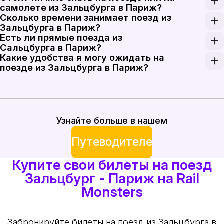
Расстояние поезда от Зальцбурга до Парижа соста
самолете из Зальцбурга в Париж?
Сколько времени занимает поезд из
Хотя авиаперелеты могут сэкономить время в пути
Зальцбурга в Париж?
Есть ли прямые поезда из
Поездка на поезде из Зальцбурга в Париж обычно 
Сальцбурга в Париж?
Какие удобства я могу ожидать на
В настоящее время нет прямых поездов из Сальцб
поезде из Зальцбурга в Париж?
На поездах, курсирующих из Зальцбурга в Париж, 
Узнайте больше в нашем
Путеводителе
Купите свои билеты на поезд
Зальцбург - Париж на Rail
Monsters
Забронируйте билеты на поезд из Зальцбурга в