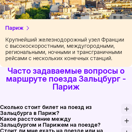
Париж
Крупнейший железнодорожный узел Франции
с высокоскоростными, междугородными,
региональными, ночными и трансграничными
рейсами с нескольких конечных станций.
Часто задаваемые вопросы о
маршруте поезда Зальцбург -
Париж
Сколько стоит билет на поезд из
Зальцбурга в Париж?
Какое расстояние между
Билет на поезд из Зальцбурга в Париж стоит от 7
Зальцбургом и Парижем на поезде?
Стоит ли мне ехать на поезде или на