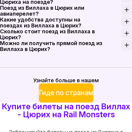
Цюриха на поезде?
Поезд из Виллаха в Цюрих или
Расстояние, преодолеваемое поездом от Виллаха 
авиаперелет?
Какие удобства доступны на
Хотя полет может сэкономить некоторое время, 
поездах из Виллаха в Цюрих?
Сколько стоит поезд из Виллаха в
Поезда из Виллаха в Цюрих обычно предлагают раз
Цюрих?
Можно ли получить прямой поезд из
Поезд из Виллаха в Цюрих стоит от 45 до 60 евро
Виллаха в Цюрих?
Да, между Виллахом и Цюрихом доступны прямые п
Узнайте больше в нашем
Гиде по странам
Купите билеты на поезд Виллах
- Цюрих на Rail Monsters