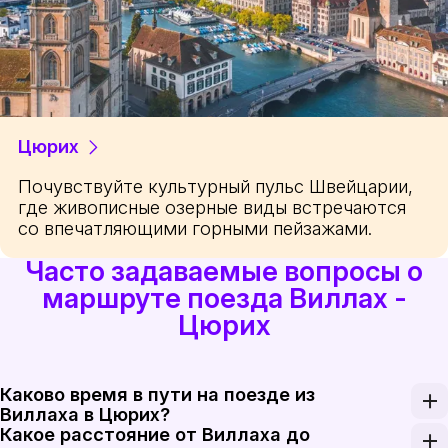
Цюрих
Почувствуйте культурный пульс Швейцарии,
где живописные озерные виды встречаются
со впечатляющими горными пейзажами.
Часто задаваемые вопросы о
маршруте поезда Виллах -
Цюрих
Каково время в пути на поезде из
Виллаха в Цюрих?
Какое расстояние от Виллаха до
Поездка из Виллаха в Цюрих обычно занимает окол