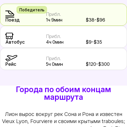
Победитель
Прибл.
Поезд
1ч 9мин
$38-$96
Прибл.
Автобус
4ч 0мин
$9-$35
Прибл.
Рейс
5ч 0мин
$120-$300
Города по обоим концам
маршрута
Лион вырос вокруг рек Сона и Рона и известен
Vieux Lyon, Fourviere и своими крытыми traboules;