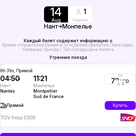
14
1
Aug
Сиденья
Нант
Монпелье
Каждый билет содержит информацию о
Время отправления
Время в пути
Время прибытия
Пересадки
Название бренда / Тип поезда
Цена билета
Утренние поезда
6h 31m, Прямой
От
04:50
11:21
72
USD
1
Нант
Монпелье
Nantes
Montpellier
Sud de France
Купить
Прямой
TGV Inoui 5300