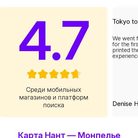
4.7
Tokyo to 
We went f
for the fi
printed th
experienc
Среди мобильных
магазинов и платформ
Denise H
поиска
Карта Нант — Монпелье