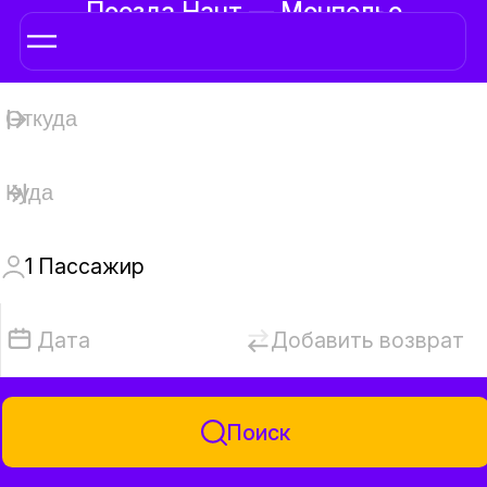
Поезда Нант — Монпелье
1
Пассажир
Дата
Добавить возврат
Поиск