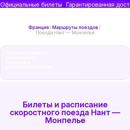
Официальные билеты
Гарантированная дост
Франция
/
Маршруты поездов
/
Поезда Нант — Монпелье
Просматривайте
расписание
поездов в
реальном времени
Скачайте приложение Rail Monsters сегодня
Билеты и расписание
скоростного поезда Нант —
Монпелье