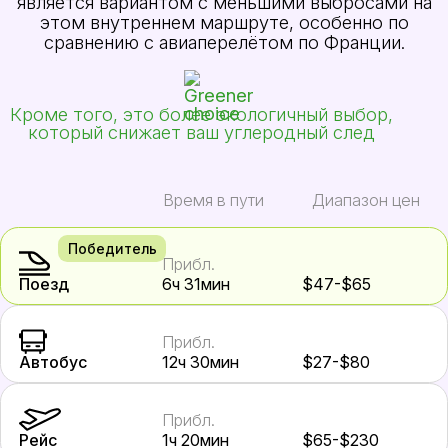
является вариантом с меньшими выбросами на
этом внутреннем маршруте, особенно по
сравнению с авиаперелётом по Франции.
Кроме того, это более экологичный выбор,
который снижает ваш углеродный след
Время в пути
Диапазон цен
Победитель
Прибл.
Поезд
6ч 31мин
$47-$65
Прибл.
Автобус
12ч 30мин
$27-$80
Прибл.
Рейс
1ч 20мин
$65-$230