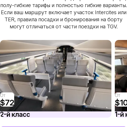
полу-гибкие тарифы и полностью гибкие варианты.
Если ваш маршрут включает участок Intercites или
TER, правила посадки и бронирования на борту
могут отличаться от части поездки на TGV.
От
От
$72
$1
2-й класс
1-й