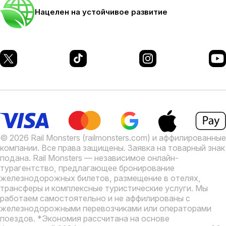
Нацелен на устойчивое развитие
© 2026 Rail Monsters (railmonsters.com) и аффилированные
компании. Все права защищены. Заявка на товарный знак
подана.
Rail Monsters — независимое онлайн-
турагентство, предлагающее бронирование
железнодорожных билетов, размещение в отелях,
трансферы и комплексные туристические услуги. Мы
работаем самостоятельно и не аффилированы с
железнодорожными перевозчиками или операторами
поездов.
*Экономия рассчитана на основе