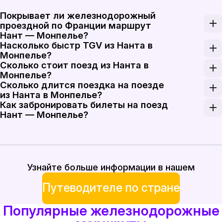
Покрывает ли железнодорожный
проездной по Франции маршрут
Нант — Монпелье?
Насколько быстр TGV из Нанта в
Проездные Interrail и Eurail можно использовать
Монпелье?
Сколько стоит поезд из Нанта в
Поезда TGV INOUI на высокоскоростных участках
Монпелье?
Сколько длится поездка на поезде
Стоимость билетов на поезд в одну сторону Нант 
из Нанта в Монпелье?
Как забронировать билеты на поезд
Самые быстрые варианты поездов Нант — Монпелье
Нант — Монпелье?
Забронируйте билеты на поезд Нант — Монпелье на
Узнайте больше информации в нашем
Путеводителе по стране
Популярные железнодорожные