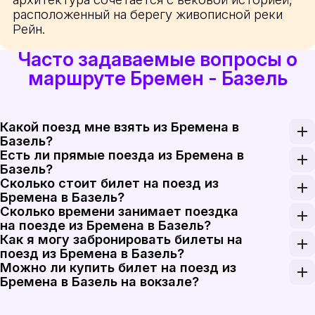
расположенный на берегу живописной реки
Рейн.
Часто задаваемые вопросы о
маршруте Бремен - Базель
Какой поезд мне взять из Бремена в
Базель?
Есть ли прямые поезда из Бремена в
При поездке из Бремена в Базель рекомендуется в
Базель?
Сколько стоит билет на поезд из
Прямых поездов из Бремена в Базель нет; больши
Бремена в Базель?
Сколько времени занимает поездка
Билеты на поезд из Бремена в Базель обычно стоя
на поезде из Бремена в Базель?
Как я могу забронировать билеты на
Поездка из Бремена в Базель обычно занимает ок
поезд из Бремена в Базель?
Можно ли купить билет на поезд из
Бронирование билетов на поезд из Бремена в Базе
Бремена в Базель на вокзале?
Да, вы можете купить билеты на поезд из Бремена