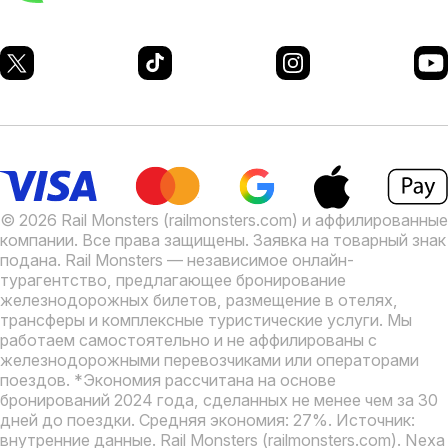
© 2026 Rail Monsters (railmonsters.com) и аффилированные
компании. Все права защищены. Заявка на товарный знак
подана.
Rail Monsters — независимое онлайн-
турагентство, предлагающее бронирование
железнодорожных билетов, размещение в отелях,
трансферы и комплексные туристические услуги. Мы
работаем самостоятельно и не аффилированы с
железнодорожными перевозчиками или операторами
поездов.
*Экономия рассчитана на основе
бронирований 2024 года, сделанных не менее чем за 30
дней до поездки. Средняя экономия: 27%. Источник:
внутренние данные.
Rail Monsters (railmonsters.com). Nexa